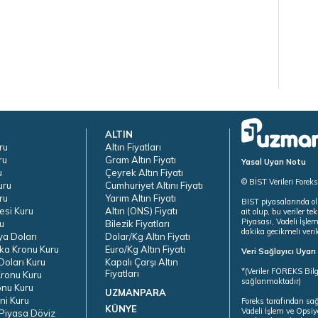
ALTIN
ru
Altın Fiyatları
ru
Gram Altın Fiyatı
Yasal Uyarı Notu
u
Çeyrek Altın Fiyatı
© BİST Verileri Forek
uru
Cumhuriyet Altını Fiyatı
ru
Yarım Altın Fiyatı
BIST piyasalarında ol
esi Kuru
Altın (ONS) Fiyatı
ait olup, bu veriler 
Piyasası, Vadeli İşle
u
Bilezik Fiyatları
dakika gecikmeli veril
ya Doları
Dolar/Kg Altın Fiyatı
ka Kronu Kuru
Euro/Kg Altın Fiyatı
Veri Sağlayıcı Uyar
oları Kuru
Kapalı Çarşı Altın
*(Veriler FOREKS Bilg
Fiyatları
ronu Kuru
sağlanmaktadır)
onu Kuru
UZMANPARA
ni Kuru
Foreks tarafından sa
KÜNYE
Vadeli İşlem ve Opsiy
Piyasa Döviz