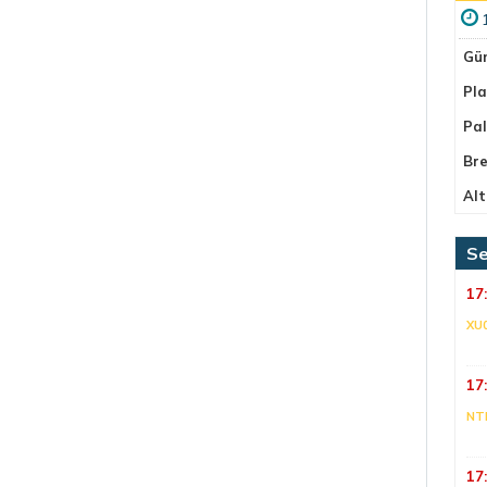
Gü
Pla
Pa
Bre
Alt
Se
17
XU
17
NT
17