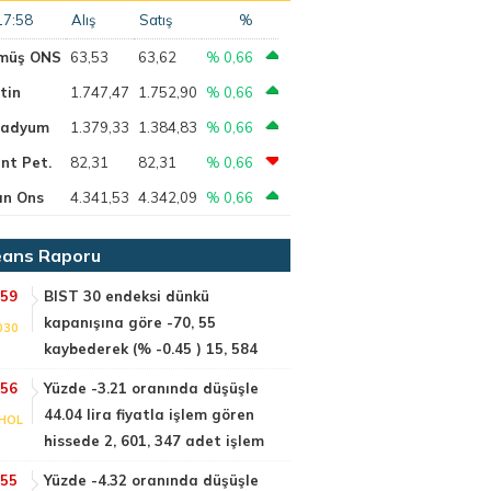
17:58
Alış
Satış
%
müş ONS
63,53
63,62
% 0,66
tin
1.747,47
1.752,90
% 0,66
ladyum
1.379,33
1.384,83
% 0,66
nt Pet.
82,31
82,31
% 0,66
ın Ons
4.341,53
4.342,09
% 0,66
ans Raporu
:59
BIST 30 endeksi dünkü
kapanışına göre -70, 55
030
kaybederek (% -0.45 ) 15, 584
:56
Yüzde -3.21 oranında düşüşle
44.04 lira fiyatla işlem gören
HOL
hissede 2, 601, 347 adet işlem
:55
Yüzde -4.32 oranında düşüşle