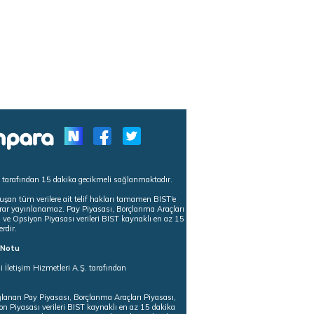
s tarafından 15 dakika gecikmeli sağlanmaktadır.
uşan tüm verilere ait telif hakları tamamen BIST'e
tekrar yayınlanamaz. Pay Piyasası, Borçlanma Araçları
m ve Opsiyon Piyasası verileri BIST kaynaklı en az 15
erdir.
ı Notu
i İletişim Hizmetleri A.Ş. tarafından
ğlanan Pay Piyasası, Borçlanma Araçları Piyasası,
on Piyasası verileri BIST kaynaklı en az 15 dakika