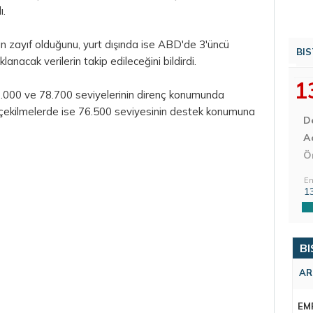
ı.
ının zayıf olduğunu, yurt dışında ise ABD'de 3'üncü
BIS
acak verilerin takip edileceğini bildirdi.
1
.000 ve 78.700 seviyelerinin direnç konumunda
ri çekilmelerde ise 76.500 seviyesinin destek konumuna
D
Aç
Ö
En
1
BI
AR
EM