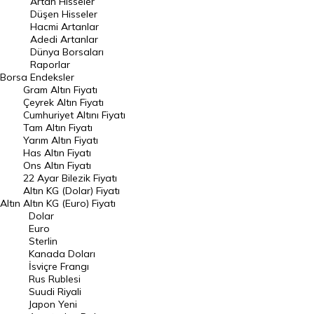
Artan Hisseler
En Çok Düşen Hisseler
Düşen Hisseler
Hacmi Artanlar
Hacmi Artanlar
Adedi Artanlar
Geçmiş Kapanışlar
Dünya Borsaları
Raporlar
Dünya Borsaları
Borsa
Endeksler
Gram Altın Fiyatı
Raporlar
Çeyrek Altın Fiyatı
Endeksler
Cumhuriyet Altını Fiyatı
Tam Altın Fiyatı
Yarım Altın Fiyatı
DÖVİZ
Has Altın Fiyatı
Ons Altın Fiyatı
Döviz Kuru
22 Ayar Bilezik Fiyatı
Dolar Kuru
Altın KG (Dolar) Fiyatı
Altın
Altın KG (Euro) Fiyatı
Euro Kuru
Dolar
Euro
Pound Kuru
Sterlin
Kanada Doları
Frank Kuru
İsviçre Frangı
Riyal Kuru
Rus Rublesi
Suudi Riyali
Avustralya Doları
Japon Yeni