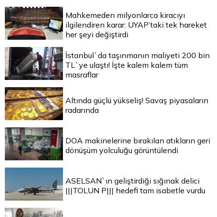
Mahkemeden milyonlarca kiracıyı
ilgilendiren karar: UYAP’taki tek hareket
her şeyi değiştirdi
İstanbul`da taşınmanın maliyeti 200 bin
TL`ye ulaştı! İşte kalem kalem tüm
masraflar
Altında güçlü yükseliş! Savaş piyasaların
radarında
DOA makinelerine bırakılan atıkların geri
dönüşüm yolculuğu görüntülendi
ASELSAN`ın geliştirdiği sığınak delici
|||TOLUN P||| hedefi tam isabetle vurdu