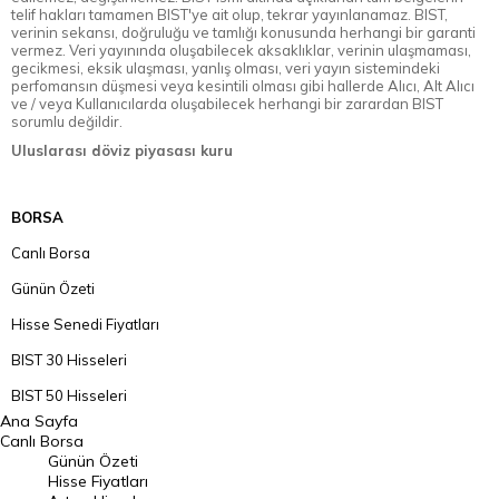
telif hakları tamamen BIST'ye ait olup, tekrar yayınlanamaz. BIST,
verinin sekansı, doğruluğu ve tamlığı konusunda herhangi bir garanti
vermez. Veri yayınında oluşabilecek aksaklıklar, verinin ulaşmaması,
gecikmesi, eksik ulaşması, yanlış olması, veri yayın sistemindeki
perfomansın düşmesi veya kesintili olması gibi hallerde Alıcı, Alt Alıcı
ve / veya Kullanıcılarda oluşabilecek herhangi bir zarardan BIST
sorumlu değildir.
Uluslarası döviz piyasası kuru
BORSA
Canlı Borsa
Günün Özeti
Hisse Senedi Fiyatları
BIST 30 Hisseleri
BIST 50 Hisseleri
Ana Sayfa
BIST 100 Hisseleri
Canlı Borsa
Günün Özeti
En Çok Artan Hisseler
Hisse Fiyatları