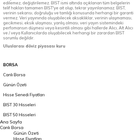
edilemez, değiştirilemez. BIST ismi altında açıklanan tüm belgelerin
telif hakları tamamen BIST'ye ait olup, tekrar yayınlanamaz. BIST,
verinin sekansı, doğruluğu ve tamlığı konusunda herhangi bir garanti
vermez. Veri yayınında oluşabilecek aksaklıklar, verinin ulaşmaması,
gecikmesi, eksik ulaşması, yanlış olması, veri yayın sistemindeki
perfomansın düşmesi veya kesintili olması gibi hallerde Alıcı, Alt Alıcı
ve / veya Kullanıcılarda oluşabilecek herhangi bir zarardan BIST
sorumlu değildir.
Uluslarası döviz piyasası kuru
BORSA
Canlı Borsa
Günün Özeti
Hisse Senedi Fiyatları
BIST 30 Hisseleri
BIST 50 Hisseleri
Ana Sayfa
BIST 100 Hisseleri
Canlı Borsa
Günün Özeti
En Çok Artan Hisseler
Hisse Fiyatları