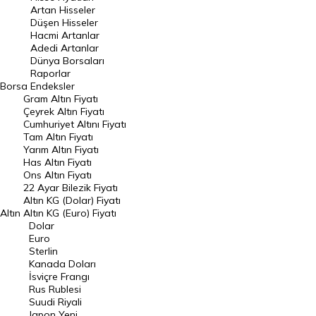
Artan Hisseler
En Çok Düşen Hisseler
Düşen Hisseler
Hacmi Artanlar
Hacmi Artanlar
Adedi Artanlar
Geçmiş Kapanışlar
Dünya Borsaları
Raporlar
Dünya Borsaları
Borsa
Endeksler
Gram Altın Fiyatı
Raporlar
Çeyrek Altın Fiyatı
Endeksler
Cumhuriyet Altını Fiyatı
Tam Altın Fiyatı
Yarım Altın Fiyatı
DÖVİZ
Has Altın Fiyatı
Ons Altın Fiyatı
Döviz Kuru
22 Ayar Bilezik Fiyatı
Dolar Kuru
Altın KG (Dolar) Fiyatı
Altın
Altın KG (Euro) Fiyatı
Euro Kuru
Dolar
Euro
Pound Kuru
Sterlin
Kanada Doları
Frank Kuru
İsviçre Frangı
Riyal Kuru
Rus Rublesi
Suudi Riyali
Avustralya Doları
Japon Yeni