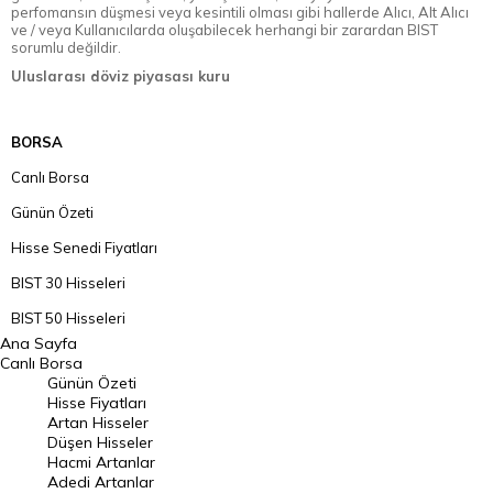
perfomansın düşmesi veya kesintili olması gibi hallerde Alıcı, Alt Alıcı
ve / veya Kullanıcılarda oluşabilecek herhangi bir zarardan BIST
sorumlu değildir.
Uluslarası döviz piyasası kuru
BORSA
Canlı Borsa
Günün Özeti
Hisse Senedi Fiyatları
BIST 30 Hisseleri
BIST 50 Hisseleri
Ana Sayfa
BIST 100 Hisseleri
Canlı Borsa
Günün Özeti
En Çok Artan Hisseler
Hisse Fiyatları
Artan Hisseler
En Çok Düşen Hisseler
Düşen Hisseler
Hacmi Artanlar
Hacmi Artanlar
Adedi Artanlar