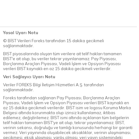
Yasal Uyarı Notu
© BİST Verileri Foreks tarafından 15 dakika gecikmeli
sağlanmaktadır.
BIST piyasalarında oluşan tüm verilere ait telif hakları tamamen
BIST'e ait olup, bu veriler tekrar yayınlanamaz. Pay Piyasası,
Borçlanma Araçları Piyasası, Vadeli İşlem ve Opsiyon Piyasası
verileri BIST kaynaklı en az 15 dakika gecikmeli verilerdir.
Veri Sağlayıcı Uyarı Notu
Veriler FOREKS Bilgi İletişim Hizmetleri A.Ş. tarafından
sağlanmaktadır.
Foreks tarafından sağlanan Pay Piyasası, Borçlanma Araçları
Piyasası, Vadeli İşlem ve Opsiyon Piyasası verileri BIST kaynaklı en
az 15 dakika gecikmeli verilerdir. BIST isim ve logosu Koruma Marka
Belgesi altında korunmakta olup izinsiz kullanılamaz, iktibas
edilemez, değiştirilemez. BIST ismi altında açıklanan tüm belgelerin
telif hakları tamamen BIST'ye ait olup, tekrar yayınlanamaz. BIST,
verinin sekansı, doğruluğu ve tamlığı konusunda herhangi bir garanti
vermez. Veri yayınında oluşabilecek aksaklıklar, verinin ulaşmaması,
gecikmesi, eksik ulaşması, yanlış olması, veri yayın sistemindeki