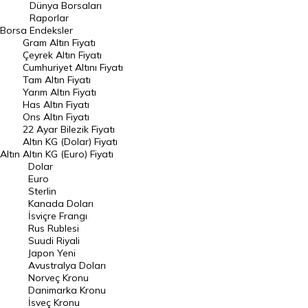
Geçmiş Kapanışlar
Dünya Borsaları
Raporlar
Dünya Borsaları
Borsa
Endeksler
Gram Altın Fiyatı
Raporlar
Çeyrek Altın Fiyatı
Endeksler
Cumhuriyet Altını Fiyatı
Tam Altın Fiyatı
Yarım Altın Fiyatı
DÖVİZ
Has Altın Fiyatı
Ons Altın Fiyatı
Döviz Kuru
22 Ayar Bilezik Fiyatı
Dolar Kuru
Altın KG (Dolar) Fiyatı
Altın
Altın KG (Euro) Fiyatı
Euro Kuru
Dolar
Euro
Pound Kuru
Sterlin
Kanada Doları
Frank Kuru
İsviçre Frangı
Riyal Kuru
Rus Rublesi
Suudi Riyali
Avustralya Doları
Japon Yeni
Avustralya Doları
Danimarka Kronu Kuru
Norveç Kronu
Danimarka Kronu
Kanada Doları Kuru
İsveç Kronu