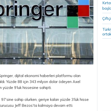
Kırt
başla
Çiftçi
Türki
ortak
inger, dijital ekonomi haberleri platformu olan
aldı. Yüzde 88 için 343 milyon
dolar
ödeyen Axel
n yüzde 9’luk hissesine sahipti.
e 97’sine sahip olurken, geriye kalan yüzde 3’lük hisse
 kurucusu Jeff Bezos’ta kalmaya devam etti.