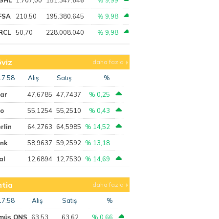
FSA
210,50
195.380.645
% 9,98
RCL
50,70
228.008.040
% 9,98
viz
daha fazla
17:58
Alış
Satış
%
lar
47,6785
47,7437
% 0,25
ro
55,1254
55,2510
% 0,43
rlin
64,2763
64,5985
% 14,52
ank
58,9637
59,2592
% 13,18
al
12,6894
12,7530
% 14,69
tia
daha fazla
17:58
Alış
Satış
%
müş ONS
63,53
63,62
% 0,66