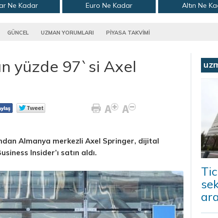
ar Ne Kadar
Euro Ne Kadar
Altın Ne K
GÜNCEL
UZMAN YORUMLARI
PİYASA TAKVİMİ
ın yüzde 97`si Axel
uz
dan Almanya merkezli Axel Springer, dijital
siness Insider’ı satın aldı.
Tic
sek
ara