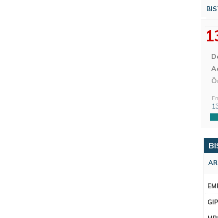
BIS
1
D
Aç
Ö
En
1
BI
AR
EM
GI
MR