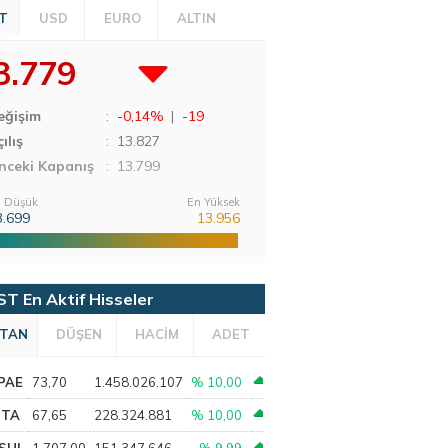
T
USD
EURO
ALTIN
3.779
eğişim
:
-0,14%
|
-19
ılış
:
13.827
nceki Kapanış
: 13.799
 Düşük
En Yüksek
3.699
13.956
ST En Aktif Hisseler
TAN
DÜŞEN
HACİM
ADET
PAE
73,70
1.458.026.107
% 10,00
PTA
67,65
228.324.881
% 10,00
SHL
1.707,00
151.347.646
% 9,99