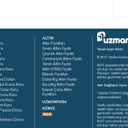
ALTIN
ru
Altın Fiyatları
ru
Gram Altın Fiyatı
Yasal Uyarı Notu
u
Çeyrek Altın Fiyatı
© BİST Verileri Forek
uru
Cumhuriyet Altını Fiyatı
ru
Yarım Altın Fiyatı
BIST piyasalarında ol
esi Kuru
Altın (ONS) Fiyatı
ait olup, bu veriler 
Piyasası, Vadeli İşle
u
Bilezik Fiyatları
dakika gecikmeli veril
ya Doları
Dolar/Kg Altın Fiyatı
ka Kronu Kuru
Euro/Kg Altın Fiyatı
Veri Sağlayıcı Uyar
oları Kuru
Kapalı Çarşı Altın
*(Veriler FOREKS Bilg
Fiyatları
ronu Kuru
sağlanmaktadır)
onu Kuru
UZMANPARA
ni Kuru
Foreks tarafından sa
KÜNYE
Vadeli İşlem ve Opsiy
Piyasa Döviz
gecikmeli verilerdir.
korunmakta olup izins
Bankası Döviz
BIST ismi altında açı
ait olup, tekrar yayı