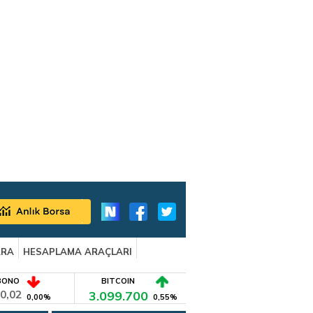
ARA
HESAPLAMA ARAÇLARI
BONO
BITCOIN
0,02
3.099.700
0,00%
0,55%