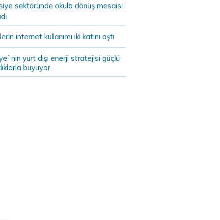
asiye sektöründe okula dönüş mesaisi
dı
lerin internet kullanımı iki katını aştı
ye`nin yurt dışı enerji stratejisi güçlü
lıklarla büyüyor