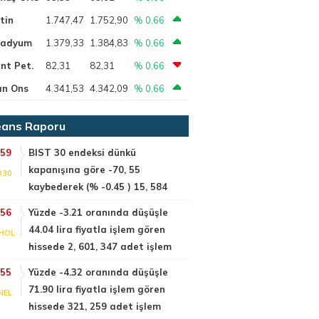
tin
1.747,47
1.752,90
% 0,66
ladyum
1.379,33
1.384,83
% 0,66
nt Pet.
82,31
82,31
% 0,66
ın Ons
4.341,53
4.342,09
% 0,66
ans Raporu
:59
BIST 30 endeksi dünkü
kapanışına göre -70, 55
030
kaybederek (% -0.45 ) 15, 584
:56
Yüzde -3.21 oranında düşüşle
44.04 lira fiyatla işlem gören
HOL
hissede 2, 601, 347 adet işlem
:55
Yüzde -4.32 oranında düşüşle
71.90 lira fiyatla işlem gören
NEL
hissede 321, 259 adet işlem