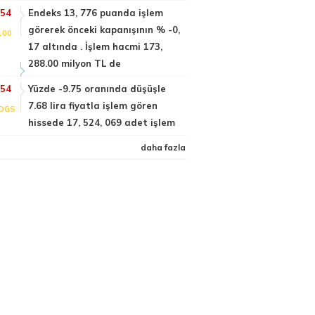
:54
Endeks 13, 776 puanda işlem
görerek önceki kapanışının % -0,
100
17 altında . İşlem hacmi 173,
288.00 milyon TL de
:54
Yüzde -9.75 oranında düşüşle
7.68 lira fiyatla işlem gören
DGS
hissede 17, 524, 069 adet işlem
daha fazla