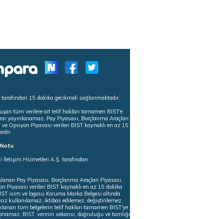
s tarafından 15 dakika gecikmeli sağlanmaktadır.
uşan tüm verilere ait telif hakları tamamen BIST'e
tekrar yayınlanamaz. Pay Piyasası, Borçlanma Araçları
m ve Opsiyon Piyasası verileri BIST kaynaklı en az 15
erdir.
ı Notu
i İletişim Hizmetleri A.Ş. tarafından
ğlanan Pay Piyasası, Borçlanma Araçları Piyasası,
on Piyasası verileri BIST kaynaklı en az 15 dakika
 BIST isim ve logosu Koruma Marka Belgesi altında
iz kullanılamaz, iktibas edilemez, değiştirilemez.
klanan tüm belgelerin telif hakları tamamen BIST'ye
nlanamaz. BIST, verinin sekansı, doğruluğu ve tamlığı