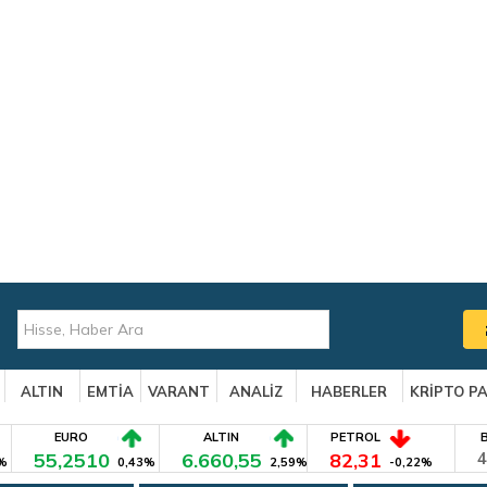
ALTIN
EMTİA
VARANT
ANALİZ
HABERLER
KRİPTO P
EURO
ALTIN
PETROL
55,2510
6.660,55
82,31
4
%
0,43%
2,59%
-0,22%