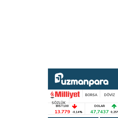
BORSA
DÖVİZ
SÖZLÜK
BIST100
DOLAR
13.779
47,7437
-0,14%
0,25