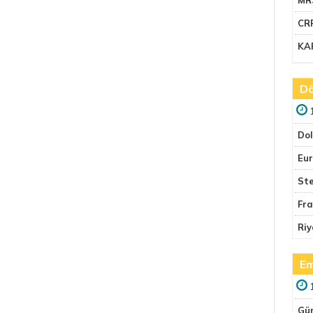
CR
KA
Dö
Do
Eu
Ste
Fr
Riy
Em
Gü