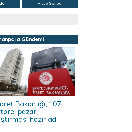
adar
Hisse Senedi
manpara Gündemi
aret Bakanlığı, 107
törel pazar
ştırması hazırladı