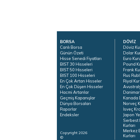
BORSA
DÖVİZ
Canlı Borsa
Döviz Ku
Günün Özeti
Dolar Ku
Hisse Senedi Fiyatları
Euro Kur
BIST 30 Hisseleri
Pound K
BIST 50 Hisseleri
Frank Ku
BIST 100 Hisseleri
Rus Rubl
En Çok Artan Hisseler
Riyal Kur
En Çok Düşen Hisseler
Avustral
Hacmi Artanlar
Danimar
Geçmiş Kapanışlar
Kanada D
Dünya Borsaları
Norveç K
Raporlar
İsveç Kr
Endeksler
Japon Ye
Serbest 
Kurları
Merkez 
Copyright 2026
Kurları
©