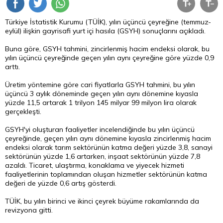
Türkiye İstatistik Kurumu (TÜİK), yılın üçüncü çeyreğine (temmuz-
eylül) ilişkin gayrisafi yurt içi hasıla (GSYH) sonuçlarını açıkladı.
Buna göre, GSYH tahmini, zincirlenmiş hacim endeksi olarak, bu
yılın üçüncü çeyreğinde geçen yılın aynı çeyreğine göre yüzde 0,9
arttı.
Üretim yöntemine göre cari fiyatlarla GSYH tahmini, bu yılın
üçüncü 3 aylık döneminde geçen yılın aynı dönemine kıyasla
yüzde 11,5 artarak 1 trilyon 145 milyar 99 milyon lira olarak
gerçekleşti.
GSYH'yi oluşturan faaliyetler incelendiğinde bu yılın üçüncü
çeyreğinde, geçen yılın aynı dönemine kıyasla zincirlenmiş hacim
endeksi olarak tarım sektörünün katma değeri yüzde 3,8, sanayi
sektörünün yüzde 1,6 artarken, inşaat sektörünün yüzde 7,8
azaldı. Ticaret, ulaştırma, konaklama ve yiyecek hizmeti
faaliyetlerinin toplamından oluşan hizmetler sektörünün katma
değeri de yüzde 0,6 artış gösterdi.
TÜİK, bu yılın birinci ve ikinci çeyrek büyüme rakamlarında da
revizyona gitti.