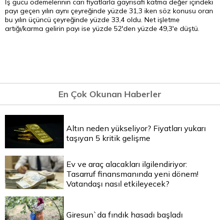
İş gücü ödemelerinin cari fiyatlarla gayrisafi katma değer içindeki
payı geçen yılın aynı çeyreğinde yüzde 31,3 iken söz konusu oran
bu yılın üçüncü çeyreğinde yüzde 33,4 oldu. Net işletme
artığı/karma gelirin payı ise yüzde 52'den yüzde 49,3'e düştü.
En Çok Okunan Haberler
Altın neden yükseliyor? Fiyatları yukarı
taşıyan 5 kritik gelişme
Ev ve araç alacakları ilgilendiriyor:
Tasarruf finansmanında yeni dönem!
Vatandaşı nasıl etkileyecek?
Giresun`da fındık hasadı başladı