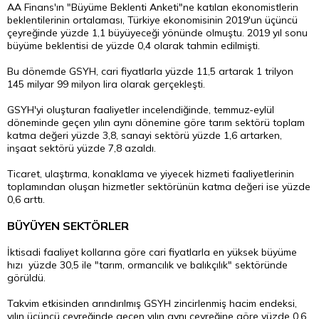
AA Finans'ın "Büyüme Beklenti Anketi"ne katılan ekonomistlerin
beklentilerinin ortalaması, Türkiye ekonomisinin 2019'un üçüncü
çeyreğinde yüzde 1,1 büyüyeceği yönünde olmuştu. 2019 yıl sonu
büyüme beklentisi de yüzde 0,4 olarak tahmin edilmişti.
Bu dönemde GSYH, cari fiyatlarla yüzde 11,5 artarak 1 trilyon
145 milyar 99 milyon lira olarak gerçekleşti.
GSYH'yi oluşturan faaliyetler incelendiğinde, temmuz-eylül
döneminde geçen yılın aynı dönemine göre tarım sektörü toplam
katma değeri yüzde 3,8, sanayi sektörü yüzde 1,6 artarken,
inşaat sektörü yüzde 7,8 azaldı.
Ticaret, ulaştırma, konaklama ve yiyecek hizmeti faaliyetlerinin
toplamından oluşan hizmetler sektörünün katma değeri ise yüzde
0,6 arttı.
BÜYÜYEN SEKTÖRLER
İktisadi faaliyet kollarına göre cari fiyatlarla en yüksek büyüme
hızı yüzde 30,5 ile "tarım, ormancılık ve balıkçılık" sektöründe
görüldü.
Takvim etkisinden arındırılmış GSYH zincirlenmiş hacim endeksi,
yılın üçüncü çeyreğinde geçen yılın aynı çeyreğine göre yüzde 0,6