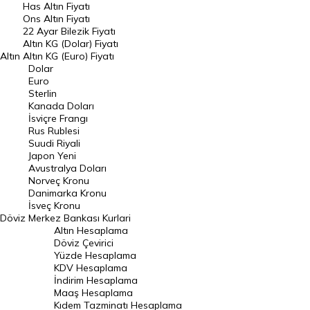
Has Altın Fiyatı
Ons Altın Fiyatı
Döviz Kuru
22 Ayar Bilezik Fiyatı
Dolar Kuru
Altın KG (Dolar) Fiyatı
Altın
Altın KG (Euro) Fiyatı
Euro Kuru
Dolar
Euro
Pound Kuru
Sterlin
Kanada Doları
Frank Kuru
İsviçre Frangı
Riyal Kuru
Rus Rublesi
Suudi Riyali
Avustralya Doları
Japon Yeni
Avustralya Doları
Danimarka Kronu Kuru
Norveç Kronu
Danimarka Kronu
Kanada Doları Kuru
İsveç Kronu
Döviz
Merkez Bankası Kurlari
Norveç Kronu Kuru
Altın Hesaplama
İsveç Kronu Kuru
Döviz Çevirici
Yüzde Hesaplama
Japon Yeni Kuru
KDV Hesaplama
İndirim Hesaplama
Serbest Piyasa Döviz Kurları
Maaş Hesaplama
Kıdem Tazminatı Hesaplama
Merkez Bankası Döviz Kurları