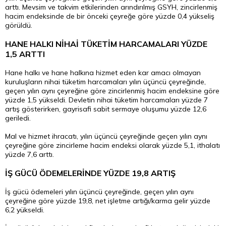
arttı. Mevsim ve takvim etkilerinden arındırılmış GSYH, zincirlenmiş
hacim endeksinde de bir önceki çeyreğe göre yüzde 0,4 yükseliş
görüldü.
HANE HALKI NİHAİ TÜKETİM HARCAMALARI YÜZDE
1,5 ARTTI
Hane halkı ve hane halkına hizmet eden kar amacı olmayan
kuruluşların nihai tüketim harcamaları yılın üçüncü çeyreğinde,
geçen yılın aynı çeyreğine göre zincirlenmiş hacim endeksine göre
yüzde 1,5 yükseldi. Devletin nihai tüketim harcamaları yüzde 7
artış gösterirken, gayrisafi sabit sermaye oluşumu yüzde 12,6
geriledi.
Mal ve hizmet ihracatı, yılın üçüncü çeyreğinde geçen yılın aynı
çeyreğine göre zincirleme hacim endeksi olarak yüzde 5,1, ithalatı
yüzde 7,6 arttı.
İŞ GÜCÜ ÖDEMELERİNDE YÜZDE 19,8 ARTIŞ
İş gücü ödemeleri yılın üçüncü çeyreğinde, geçen yılın aynı
çeyreğine göre yüzde 19,8, net işletme artığı/karma gelir yüzde
6,2 yükseldi.