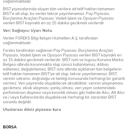
sağlanmaktadır.
BIST piyasalarında oluşan tüm verilere ait telif hakları tamamen
BIST'e ait olup, bu veriler tekrar yayınlanamaz. Pay Piyasası,
Borçlanma Araçları Piyasası, Vadeli İşlem ve Opsiyon Piyasası
verileri BIST kaynaklı en az 15 dakika gecikmeli verilerdir.
Veri Sağlayıcı Uyarı Notu
Veriler FOREKS Bilgi İletişim Hizmetleri A.Ş. tarafından
sağlanmaktadır.
Foreks tarafından sağlanan Pay Piyasası, Borçlanma Araçları
Piyasası, Vadeli İşlem ve Opsiyon Piyasası verileri BIST kaynaklı en
az 15 dakika gecikmeli verilerdir. BIST isim ve logosu Koruma Marka
Belgesi altında korunmakta olup izinsiz kullanılamaz, iktibas
edilemez, değiştirilemez. BIST ismi altında açıklanan tüm belgelerin
telif hakları tamamen BIST'ye ait olup, tekrar yayınlanamaz. BIST,
verinin sekansı, doğruluğu ve tamlığı konusunda herhangi bir garanti
vermez. Veri yayınında oluşabilecek aksaklıklar, verinin ulaşmaması,
gecikmesi, eksik ulaşması, yanlış olması, veri yayın sistemindeki
perfomansın düşmesi veya kesintili olması gibi hallerde Alıcı, Alt Alıcı
ve / veya Kullanıcılarda oluşabilecek herhangi bir zarardan BIST
sorumlu değildir.
Uluslarası döviz piyasası kuru
BORSA