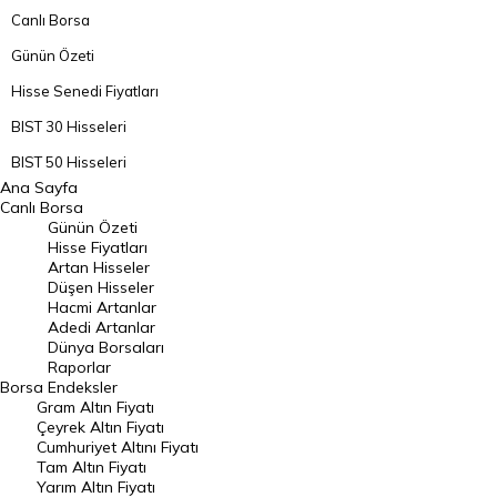
Canlı Borsa
Günün Özeti
Hisse Senedi Fiyatları
BIST 30 Hisseleri
BIST 50 Hisseleri
Ana Sayfa
BIST 100 Hisseleri
Canlı Borsa
Günün Özeti
En Çok Artan Hisseler
Hisse Fiyatları
Artan Hisseler
En Çok Düşen Hisseler
Düşen Hisseler
Hacmi Artanlar
Hacmi Artanlar
Adedi Artanlar
Geçmiş Kapanışlar
Dünya Borsaları
Raporlar
Dünya Borsaları
Borsa
Endeksler
Gram Altın Fiyatı
Raporlar
Çeyrek Altın Fiyatı
Endeksler
Cumhuriyet Altını Fiyatı
Tam Altın Fiyatı
Yarım Altın Fiyatı
DÖVİZ