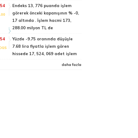
:54
Endeks 13, 776 puanda işlem
görerek önceki kapanışının % -0,
100
17 altında . İşlem hacmi 173,
288.00 milyon TL de
:54
Yüzde -9.75 oranında düşüşle
7.68 lira fiyatla işlem gören
DGS
hissede 17, 524, 069 adet işlem
daha fazla