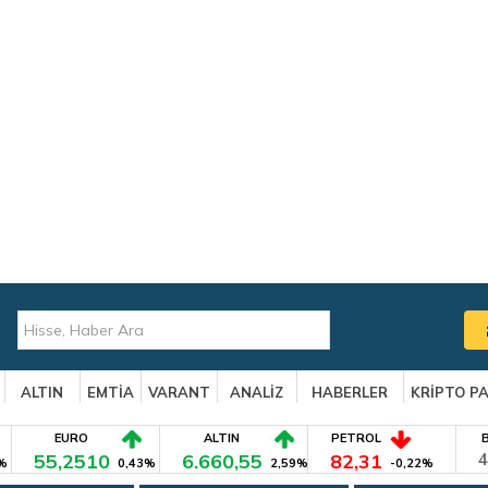
ALTIN
EMTİA
VARANT
ANALİZ
HABERLER
KRİPTO P
EURO
ALTIN
PETROL
55,2510
6.660,55
82,31
4
%
0,43%
2,59%
-0,22%