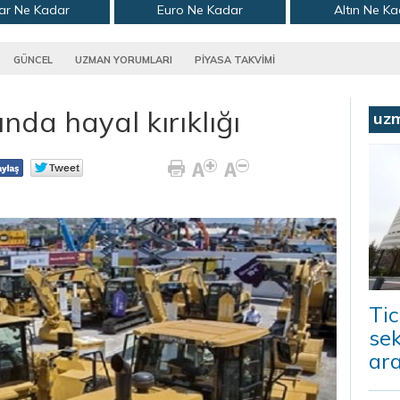
ar Ne Kadar
Euro Ne Kadar
Altın Ne K
GÜNCEL
UZMAN YORUMLARI
PİYASA TAKVİMİ
ında hayal kırıklığı
uz
Tic
sek
ara