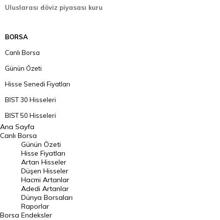
Uluslarası döviz piyasası kuru
BORSA
Canlı Borsa
Günün Özeti
Hisse Senedi Fiyatları
BIST 30 Hisseleri
BIST 50 Hisseleri
Ana Sayfa
BIST 100 Hisseleri
Canlı Borsa
Günün Özeti
En Çok Artan Hisseler
Hisse Fiyatları
Artan Hisseler
En Çok Düşen Hisseler
Düşen Hisseler
Hacmi Artanlar
Hacmi Artanlar
Adedi Artanlar
Geçmiş Kapanışlar
Dünya Borsaları
Raporlar
Dünya Borsaları
Borsa
Endeksler