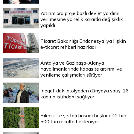
Yatırımlara proje bazlı devlet yardımı
verilmesine yönelik kararda değişiklik
yapıldı
Ticaret Bakanlığı Endonezya`ya ilişkin
e-ticaret rehberi hazırladı
Antalya ve Gazipaşa-Alanya
havalimanlarında kapasite artırımı ve
yenileme çalışmaları sürüyor
İnegöl`deki atölyeden dünyaya satış: 16
kadına istihdam sağlıyor
Bilecik`te şeftali hasadı başladı! 42 bin
500 ton rekolte bekleniyor