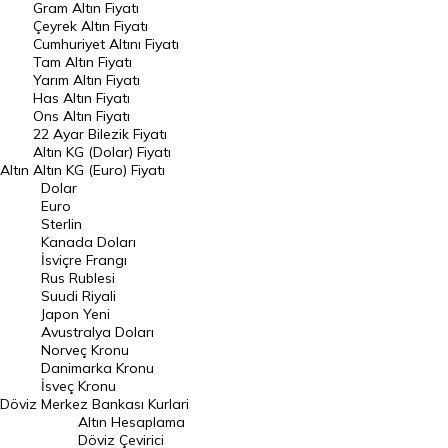
Gram Altın Fiyatı
Raporlar
Çeyrek Altın Fiyatı
Endeksler
Cumhuriyet Altını Fiyatı
Tam Altın Fiyatı
Yarım Altın Fiyatı
DÖVİZ
Has Altın Fiyatı
Ons Altın Fiyatı
Döviz Kuru
22 Ayar Bilezik Fiyatı
Dolar Kuru
Altın KG (Dolar) Fiyatı
Altın
Altın KG (Euro) Fiyatı
Euro Kuru
Dolar
Euro
Pound Kuru
Sterlin
Kanada Doları
Frank Kuru
İsviçre Frangı
Riyal Kuru
Rus Rublesi
Suudi Riyali
Avustralya Doları
Japon Yeni
Avustralya Doları
Danimarka Kronu Kuru
Norveç Kronu
Danimarka Kronu
Kanada Doları Kuru
İsveç Kronu
Döviz
Merkez Bankası Kurlari
Norveç Kronu Kuru
Altın Hesaplama
İsveç Kronu Kuru
Döviz Çevirici