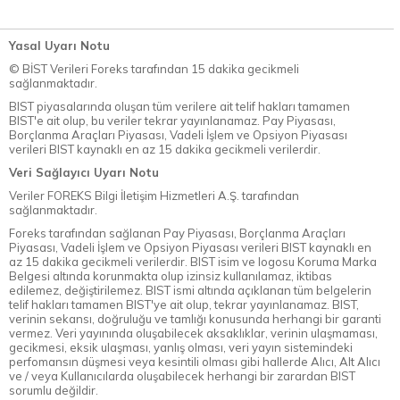
Yasal Uyarı Notu
© BİST Verileri Foreks tarafından 15 dakika gecikmeli
sağlanmaktadır.
BIST piyasalarında oluşan tüm verilere ait telif hakları tamamen
BIST'e ait olup, bu veriler tekrar yayınlanamaz. Pay Piyasası,
Borçlanma Araçları Piyasası, Vadeli İşlem ve Opsiyon Piyasası
verileri BIST kaynaklı en az 15 dakika gecikmeli verilerdir.
Veri Sağlayıcı Uyarı Notu
Veriler FOREKS Bilgi İletişim Hizmetleri A.Ş. tarafından
sağlanmaktadır.
Foreks tarafından sağlanan Pay Piyasası, Borçlanma Araçları
Piyasası, Vadeli İşlem ve Opsiyon Piyasası verileri BIST kaynaklı en
az 15 dakika gecikmeli verilerdir. BIST isim ve logosu Koruma Marka
Belgesi altında korunmakta olup izinsiz kullanılamaz, iktibas
edilemez, değiştirilemez. BIST ismi altında açıklanan tüm belgelerin
telif hakları tamamen BIST'ye ait olup, tekrar yayınlanamaz. BIST,
verinin sekansı, doğruluğu ve tamlığı konusunda herhangi bir garanti
vermez. Veri yayınında oluşabilecek aksaklıklar, verinin ulaşmaması,
gecikmesi, eksik ulaşması, yanlış olması, veri yayın sistemindeki
perfomansın düşmesi veya kesintili olması gibi hallerde Alıcı, Alt Alıcı
ve / veya Kullanıcılarda oluşabilecek herhangi bir zarardan BIST
sorumlu değildir.