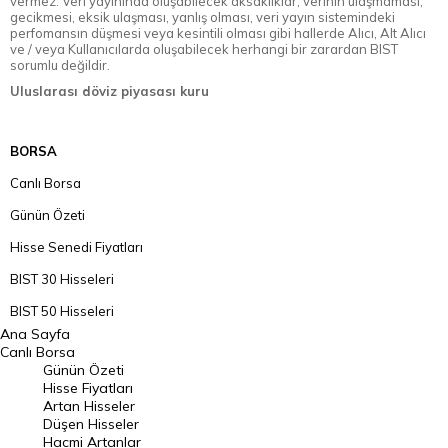
vermez. Veri yayınında oluşabilecek aksaklıklar, verinin ulaşmaması,
gecikmesi, eksik ulaşması, yanlış olması, veri yayın sistemindeki
perfomansın düşmesi veya kesintili olması gibi hallerde Alıcı, Alt Alıcı
ve / veya Kullanıcılarda oluşabilecek herhangi bir zarardan BIST
sorumlu değildir.
Uluslarası döviz piyasası kuru
BORSA
Canlı Borsa
Günün Özeti
Hisse Senedi Fiyatları
BIST 30 Hisseleri
BIST 50 Hisseleri
Ana Sayfa
BIST 100 Hisseleri
Canlı Borsa
Günün Özeti
En Çok Artan Hisseler
Hisse Fiyatları
Artan Hisseler
En Çok Düşen Hisseler
Düşen Hisseler
Hacmi Artanlar
Hacmi Artanlar