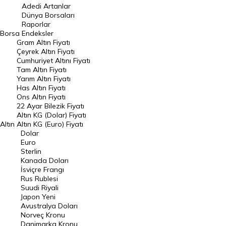
Adedi Artanlar
Geçmiş Kapanışlar
Dünya Borsaları
Raporlar
Dünya Borsaları
Borsa
Endeksler
Gram Altın Fiyatı
Raporlar
Çeyrek Altın Fiyatı
Endeksler
Cumhuriyet Altını Fiyatı
Tam Altın Fiyatı
Yarım Altın Fiyatı
DÖVİZ
Has Altın Fiyatı
Ons Altın Fiyatı
Döviz Kuru
22 Ayar Bilezik Fiyatı
Dolar Kuru
Altın KG (Dolar) Fiyatı
Altın
Altın KG (Euro) Fiyatı
Euro Kuru
Dolar
Euro
Pound Kuru
Sterlin
Kanada Doları
Frank Kuru
İsviçre Frangı
Riyal Kuru
Rus Rublesi
Suudi Riyali
Avustralya Doları
Japon Yeni
Avustralya Doları
Danimarka Kronu Kuru
Norveç Kronu
Danimarka Kronu