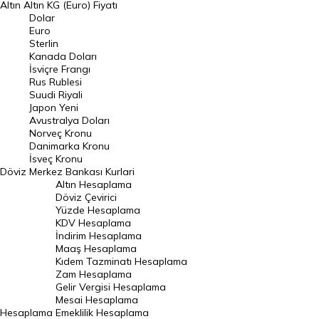
Altın
Altın KG (Euro) Fiyatı
Euro Kuru
Dolar
Euro
Pound Kuru
Sterlin
Kanada Doları
Frank Kuru
İsviçre Frangı
Riyal Kuru
Rus Rublesi
Suudi Riyali
Avustralya Doları
Japon Yeni
Avustralya Doları
Danimarka Kronu Kuru
Norveç Kronu
Danimarka Kronu
Kanada Doları Kuru
İsveç Kronu
Döviz
Merkez Bankası Kurlari
Norveç Kronu Kuru
Altın Hesaplama
İsveç Kronu Kuru
Döviz Çevirici
Yüzde Hesaplama
Japon Yeni Kuru
KDV Hesaplama
İndirim Hesaplama
Serbest Piyasa Döviz Kurları
Maaş Hesaplama
Kıdem Tazminatı Hesaplama
Merkez Bankası Döviz Kurları
Zam Hesaplama
Gelir Vergisi Hesaplama
ALTIN
Mesai Hesaplama
Hesaplama
Emeklilik Hesaplama
Altın Fiyatları