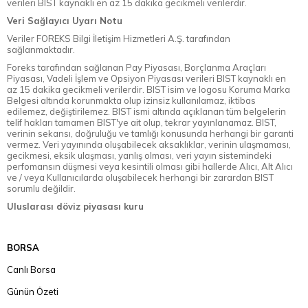
verileri BIST kaynaklı en az 15 dakika gecikmeli verilerdir.
Veri Sağlayıcı Uyarı Notu
Veriler FOREKS Bilgi İletişim Hizmetleri A.Ş. tarafından
sağlanmaktadır.
Foreks tarafından sağlanan Pay Piyasası, Borçlanma Araçları
Piyasası, Vadeli İşlem ve Opsiyon Piyasası verileri BIST kaynaklı en
az 15 dakika gecikmeli verilerdir. BIST isim ve logosu Koruma Marka
Belgesi altında korunmakta olup izinsiz kullanılamaz, iktibas
edilemez, değiştirilemez. BIST ismi altında açıklanan tüm belgelerin
telif hakları tamamen BIST'ye ait olup, tekrar yayınlanamaz. BIST,
verinin sekansı, doğruluğu ve tamlığı konusunda herhangi bir garanti
vermez. Veri yayınında oluşabilecek aksaklıklar, verinin ulaşmaması,
gecikmesi, eksik ulaşması, yanlış olması, veri yayın sistemindeki
perfomansın düşmesi veya kesintili olması gibi hallerde Alıcı, Alt Alıcı
ve / veya Kullanıcılarda oluşabilecek herhangi bir zarardan BIST
sorumlu değildir.
Uluslarası döviz piyasası kuru
BORSA
Canlı Borsa
Günün Özeti