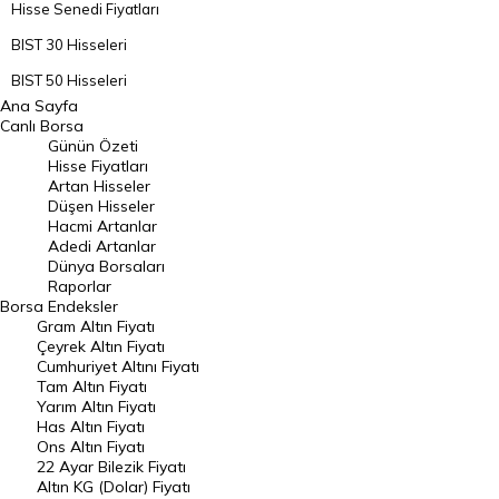
Hisse Senedi Fiyatları
BIST 30 Hisseleri
BIST 50 Hisseleri
Ana Sayfa
BIST 100 Hisseleri
Canlı Borsa
Günün Özeti
En Çok Artan Hisseler
Hisse Fiyatları
Artan Hisseler
En Çok Düşen Hisseler
Düşen Hisseler
Hacmi Artanlar
Hacmi Artanlar
Adedi Artanlar
Geçmiş Kapanışlar
Dünya Borsaları
Raporlar
Dünya Borsaları
Borsa
Endeksler
Gram Altın Fiyatı
Raporlar
Çeyrek Altın Fiyatı
Endeksler
Cumhuriyet Altını Fiyatı
Tam Altın Fiyatı
Yarım Altın Fiyatı
DÖVİZ
Has Altın Fiyatı
Ons Altın Fiyatı
Döviz Kuru
22 Ayar Bilezik Fiyatı
Dolar Kuru
Altın KG (Dolar) Fiyatı