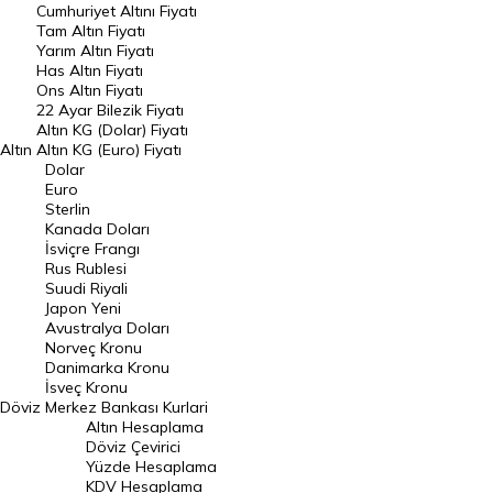
Endeksler
Cumhuriyet Altını Fiyatı
Tam Altın Fiyatı
Yarım Altın Fiyatı
DÖVİZ
Has Altın Fiyatı
Ons Altın Fiyatı
Döviz Kuru
22 Ayar Bilezik Fiyatı
Dolar Kuru
Altın KG (Dolar) Fiyatı
Altın
Altın KG (Euro) Fiyatı
Euro Kuru
Dolar
Euro
Pound Kuru
Sterlin
Kanada Doları
Frank Kuru
İsviçre Frangı
Riyal Kuru
Rus Rublesi
Suudi Riyali
Avustralya Doları
Japon Yeni
Avustralya Doları
Danimarka Kronu Kuru
Norveç Kronu
Danimarka Kronu
Kanada Doları Kuru
İsveç Kronu
Döviz
Merkez Bankası Kurlari
Norveç Kronu Kuru
Altın Hesaplama
İsveç Kronu Kuru
Döviz Çevirici
Yüzde Hesaplama
Japon Yeni Kuru
KDV Hesaplama