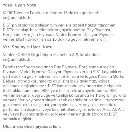
Yasal Uyarı Notu
© BİST Verileri Foreks tarafından 15 dakika gecikmeli
sağlanmaktadır.
BIST piyasalarında oluşan tüm verilere ait telif hakları tamamen
BIST'e ait olup, bu veriler tekrar yayınlanamaz. Pay Piyasası,
Borçlanma Araçları Piyasası, Vadeli İşlem ve Opsiyon Piyasası
verileri BIST kaynaklı en az 15 dakika gecikmeli verilerdir.
Veri Sağlayıcı Uyarı Notu
Veriler FOREKS Bilgi İletişim Hizmetleri A.Ş. tarafından
sağlanmaktadır.
Foreks tarafından sağlanan Pay Piyasası, Borçlanma Araçları
Piyasası, Vadeli İşlem ve Opsiyon Piyasası verileri BIST kaynaklı en
az 15 dakika gecikmeli verilerdir. BIST isim ve logosu Koruma Marka
Belgesi altında korunmakta olup izinsiz kullanılamaz, iktibas
edilemez, değiştirilemez. BIST ismi altında açıklanan tüm belgelerin
telif hakları tamamen BIST'ye ait olup, tekrar yayınlanamaz. BIST,
verinin sekansı, doğruluğu ve tamlığı konusunda herhangi bir garanti
vermez. Veri yayınında oluşabilecek aksaklıklar, verinin ulaşmaması,
gecikmesi, eksik ulaşması, yanlış olması, veri yayın sistemindeki
perfomansın düşmesi veya kesintili olması gibi hallerde Alıcı, Alt Alıcı
ve / veya Kullanıcılarda oluşabilecek herhangi bir zarardan BIST
sorumlu değildir.
Uluslarası döviz piyasası kuru