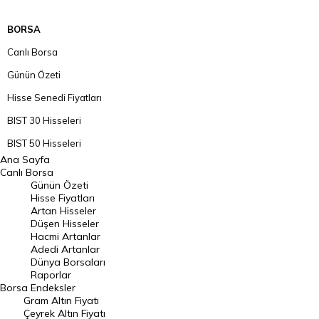
BORSA
Canlı Borsa
Günün Özeti
Hisse Senedi Fiyatları
BIST 30 Hisseleri
BIST 50 Hisseleri
Ana Sayfa
BIST 100 Hisseleri
Canlı Borsa
Günün Özeti
En Çok Artan Hisseler
Hisse Fiyatları
Artan Hisseler
En Çok Düşen Hisseler
Düşen Hisseler
Hacmi Artanlar
Hacmi Artanlar
Adedi Artanlar
Geçmiş Kapanışlar
Dünya Borsaları
Raporlar
Dünya Borsaları
Borsa
Endeksler
Gram Altın Fiyatı
Raporlar
Çeyrek Altın Fiyatı