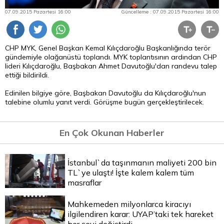
07.09.2015 Pazartesi 16:00
Güncelleme : 07.09.2015 Pazartesi 16:00
CHP MYK, Genel Başkan Kemal Kılıçdaroğlu Başkanlığında terör
gündemiyle olağanüstü toplandı. MYK toplantısının ardından CHP
lideri Kılıçdaroğlu, Başbakan Ahmet Davutoğlu'dan randevu talep
ettiği bildirildi.
Edinilen bilgiye göre, Başbakan Davutoğlu da Kılıçdaroğlu'nun
talebine olumlu yanıt verdi. Görüşme bugün gerçekleştirilecek.
En Çok Okunan Haberler
İstanbul`da taşınmanın maliyeti 200 bin
TL`ye ulaştı! İşte kalem kalem tüm
masraflar
Mahkemeden milyonlarca kiracıyı
ilgilendiren karar: UYAP’taki tek hareket