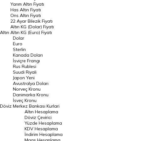
Yarım Altın Fiyatı
DÖVİZ
Has Altın Fiyatı
Ons Altın Fiyatı
Döviz Kuru
22 Ayar Bilezik Fiyatı
Dolar Kuru
Altın KG (Dolar) Fiyatı
Altın
Altın KG (Euro) Fiyatı
Euro Kuru
Dolar
Euro
Pound Kuru
Sterlin
Kanada Doları
Frank Kuru
İsviçre Frangı
Riyal Kuru
Rus Rublesi
Suudi Riyali
Avustralya Doları
Japon Yeni
Avustralya Doları
Danimarka Kronu Kuru
Norveç Kronu
Danimarka Kronu
Kanada Doları Kuru
İsveç Kronu
Döviz
Merkez Bankası Kurlari
Norveç Kronu Kuru
Altın Hesaplama
İsveç Kronu Kuru
Döviz Çevirici
Yüzde Hesaplama
Japon Yeni Kuru
KDV Hesaplama
İndirim Hesaplama
Serbest Piyasa Döviz Kurları
Maaş Hesaplama