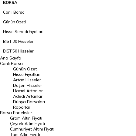
BORSA
Canlı Borsa
Günün Özeti
Hisse Senedi Fiyatları
BIST 30 Hisseleri
BIST 50 Hisseleri
Ana Sayfa
BIST 100 Hisseleri
Canlı Borsa
Günün Özeti
En Çok Artan Hisseler
Hisse Fiyatları
Artan Hisseler
En Çok Düşen Hisseler
Düşen Hisseler
Hacmi Artanlar
Hacmi Artanlar
Adedi Artanlar
Geçmiş Kapanışlar
Dünya Borsaları
Raporlar
Dünya Borsaları
Borsa
Endeksler
Gram Altın Fiyatı
Raporlar
Çeyrek Altın Fiyatı
Endeksler
Cumhuriyet Altını Fiyatı
Tam Altın Fiyatı