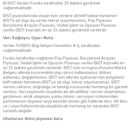
© BİST Verileri Foreks tarafından 15 dakika gecikmeli
sağlanmaktadır.
BIST piyasalarında oluşan tüm verilere ait telif hakları tamamen
BIST'e ait olup, bu veriler tekrar yayınlanamaz. Pay Piyasası,
Borçlanma Araçları Piyasası, Vadeli İşlem ve Opsiyon Piyasası
verileri BIST kaynaklı en az 15 dakika gecikmeli verilerdir.
Veri Sağlayıcı Uyarı Notu
Veriler FOREKS Bilgi İletişim Hizmetleri A.Ş. tarafından
sağlanmaktadır.
Foreks tarafından sağlanan Pay Piyasası, Borçlanma Araçları
Piyasası, Vadeli İşlem ve Opsiyon Piyasası verileri BIST kaynaklı en
az 15 dakika gecikmeli verilerdir. BIST isim ve logosu Koruma Marka
Belgesi altında korunmakta olup izinsiz kullanılamaz, iktibas
edilemez, değiştirilemez. BIST ismi altında açıklanan tüm belgelerin
telif hakları tamamen BIST'ye ait olup, tekrar yayınlanamaz. BIST,
verinin sekansı, doğruluğu ve tamlığı konusunda herhangi bir garanti
vermez. Veri yayınında oluşabilecek aksaklıklar, verinin ulaşmaması,
gecikmesi, eksik ulaşması, yanlış olması, veri yayın sistemindeki
perfomansın düşmesi veya kesintili olması gibi hallerde Alıcı, Alt Alıcı
ve / veya Kullanıcılarda oluşabilecek herhangi bir zarardan BIST
sorumlu değildir.
Uluslarası döviz piyasası kuru