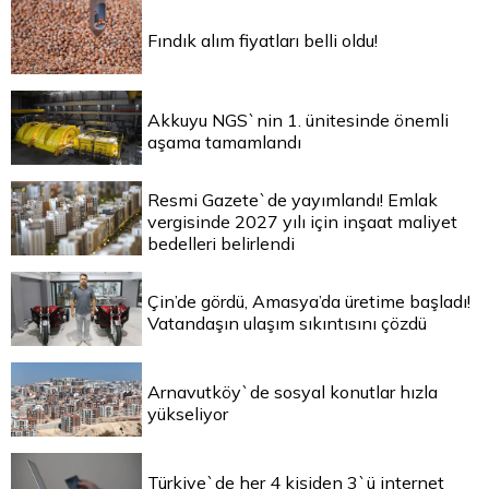
Fındık alım fiyatları belli oldu!
Akkuyu NGS`nin 1. ünitesinde önemli
aşama tamamlandı
Resmi Gazete`de yayımlandı! Emlak
vergisinde 2027 yılı için inşaat maliyet
bedelleri belirlendi
Çin’de gördü, Amasya’da üretime başladı!
Vatandaşın ulaşım sıkıntısını çözdü
Arnavutköy`de sosyal konutlar hızla
yükseliyor
Türkiye`de her 4 kişiden 3`ü internet