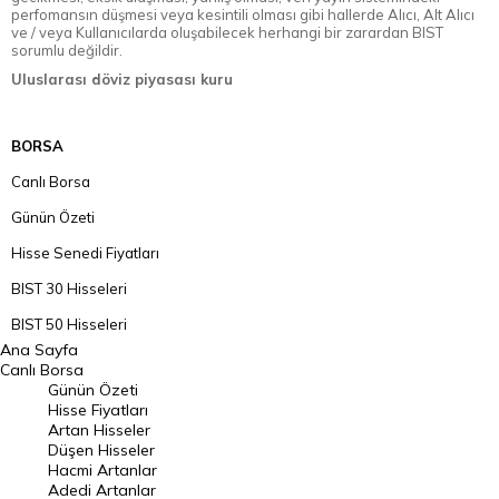
perfomansın düşmesi veya kesintili olması gibi hallerde Alıcı, Alt Alıcı
ve / veya Kullanıcılarda oluşabilecek herhangi bir zarardan BIST
sorumlu değildir.
Uluslarası döviz piyasası kuru
BORSA
Canlı Borsa
Günün Özeti
Hisse Senedi Fiyatları
BIST 30 Hisseleri
BIST 50 Hisseleri
Ana Sayfa
BIST 100 Hisseleri
Canlı Borsa
Günün Özeti
En Çok Artan Hisseler
Hisse Fiyatları
Artan Hisseler
En Çok Düşen Hisseler
Düşen Hisseler
Hacmi Artanlar
Hacmi Artanlar
Adedi Artanlar