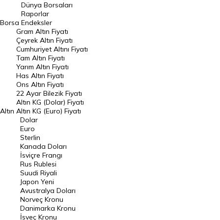
Geçmiş Kapanışlar
Dünya Borsaları
Raporlar
Dünya Borsaları
Borsa
Endeksler
Gram Altın Fiyatı
Raporlar
Çeyrek Altın Fiyatı
Endeksler
Cumhuriyet Altını Fiyatı
Tam Altın Fiyatı
Yarım Altın Fiyatı
DÖVİZ
Has Altın Fiyatı
Ons Altın Fiyatı
Döviz Kuru
22 Ayar Bilezik Fiyatı
Dolar Kuru
Altın KG (Dolar) Fiyatı
Altın
Altın KG (Euro) Fiyatı
Euro Kuru
Dolar
Euro
Pound Kuru
Sterlin
Kanada Doları
Frank Kuru
İsviçre Frangı
Riyal Kuru
Rus Rublesi
Suudi Riyali
Avustralya Doları
Japon Yeni
Avustralya Doları
Danimarka Kronu Kuru
Norveç Kronu
Danimarka Kronu
Kanada Doları Kuru
İsveç Kronu