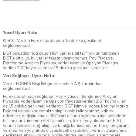
Yasal Uyarı Notu
© BİST Verileri Foreks tarafından 15 dakika gecikmeli
sağlanmaktadır.
BIST piyasalarında oluşan tüm verilere ait telif hakları tamamen
BIST'e ait olup, bu veriler tekrar yayınlanamaz. Pay Piyasası,
Borçlanma Araçları Piyasası, Vadeli İşlem ve Opsiyon Piyasası
verileri BIST kaynaklı en az 15 dakika gecikmeli verilerdir.
Veri Sağlayıcı Uyarı Notu
Veriler FOREKS Bilgi İletişim Hizmetleri A.Ş. tarafından
sağlanmaktadır.
Foreks tarafından sağlanan Pay Piyasası, Borçlanma Araçları
Piyasası, Vadeli İşlem ve Opsiyon Piyasası verileri BIST kaynaklı en
az 15 dakika gecikmeli verilerdir. BIST isim ve logosu Koruma Marka
Belgesi altında korunmakta olup izinsiz kullanılamaz, iktibas
edilemez, değiştirilemez. BIST ismi altında açıklanan tüm belgelerin
telif hakları tamamen BIST'ye ait olup, tekrar yayınlanamaz. BIST,
verinin sekansı, doğruluğu ve tamlığı konusunda herhangi bir garanti
vermez. Veri yayınında oluşabilecek aksaklıklar, verinin ulaşmaması,
gecikmesi, eksik ulaşması, yanlış olması, veri yayın sistemindeki