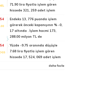
71.90 lira fiyatla işlem gören
NEL
hissede 321, 259 adet işlem
:54
Endeks 13, 776 puanda işlem
görerek önceki kapanışının % -0,
100
17 altında . İşlem hacmi 173,
288.00 milyon TL de
:54
Yüzde -9.75 oranında düşüşle
7.68 lira fiyatla işlem gören
DGS
hissede 17, 524, 069 adet işlem
daha fazla