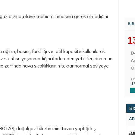
lgaz arzında ilave tedbir alınmasına gerek olmadığını
BIS
1
ğının, basınç farklılığı ve atıl kapasite kullanılarak
D
rz sıkıntısı yaşanmadığını ifade eden yetkililer, durumun
Aç
e zarfında hava sıcaklıklarının tekrar normal seviyeye
Ö
En
1
BI
AR
e BOTAŞ, doğalgaz tüketiminin tavan yaptığı kış
EM