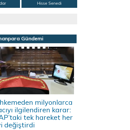
adar
Hisse Senedi
manpara Gündemi
hkemeden milyonlarca
acıyı ilgilendiren karar:
P’taki tek hareket her
i değiştirdi