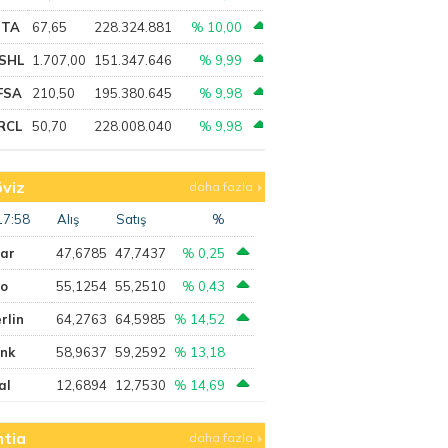
PTA
67,65
228.324.881
% 10,00
SHL
1.707,00
151.347.646
% 9,99
FSA
210,50
195.380.645
% 9,98
RCL
50,70
228.008.040
% 9,98
viz
daha fazla
17:58
Alış
Satış
%
lar
47,6785
47,7437
% 0,25
ro
55,1254
55,2510
% 0,43
rlin
64,2763
64,5985
% 14,52
ank
58,9637
59,2592
% 13,18
al
12,6894
12,7530
% 14,69
tia
daha fazla