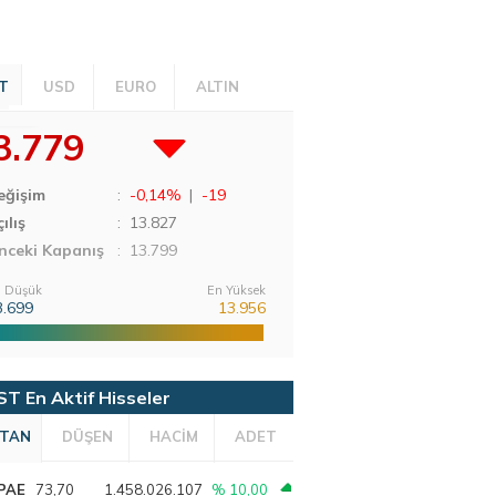
T
USD
EURO
ALTIN
3.779
eğişim
:
-0,14%
|
-19
ılış
:
13.827
nceki Kapanış
: 13.799
 Düşük
En Yüksek
3.699
13.956
ST En Aktif Hisseler
TAN
DÜŞEN
HACİM
ADET
PAE
73,70
1.458.026.107
% 10,00