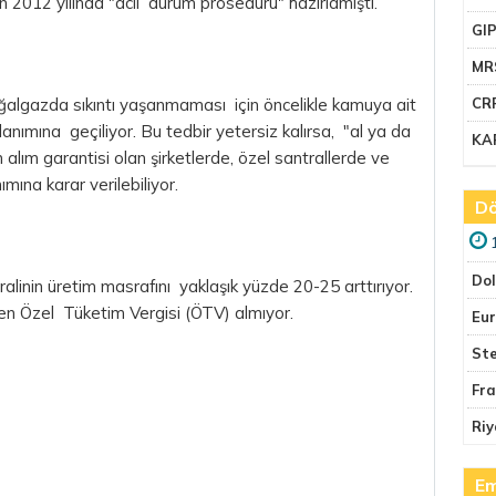
n 2012 yılında "acil durum prosedürü" hazırlamıştı.
GI
MR
oğalgazda sıkıntı yaşanmaması için öncelikle kamuya ait
CR
llanımına geçiliyor. Bu tedbir yetersiz kalırsa, "al ya da
KA
alım garantisi olan şirketlerde, özel santrallerde ve
ımına karar verilebiliyor.
Dö
Do
ntralinin üretim masrafını yaklaşık yüzde 20-25 arttırıyor.
nden Özel Tüketim Vergisi (ÖTV) almıyor.
Eu
Ste
Fr
Riy
Em