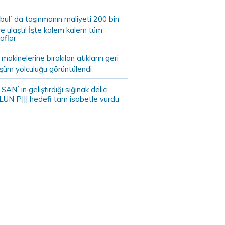
bul`da taşınmanın maliyeti 200 bin
e ulaştı! İşte kalem kalem tüm
aflar
akinelerine bırakılan atıkların geri
şüm yolculuğu görüntülendi
AN`ın geliştirdiği sığınak delici
LUN P||| hedefi tam isabetle vurdu