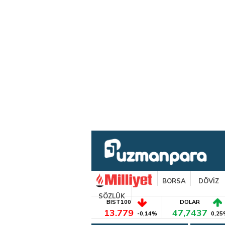
BORSA
DÖVİZ
SÖZLÜK
BIST100
DOLAR
13.779
47,7437
-0,14%
0,25