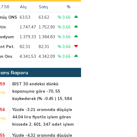
17:58
Alış
Satış
%
müş ONS
63,53
63,62
% 0,66
tin
1.747,47
1.752,90
% 0,66
ladyum
1.379,33
1.384,83
% 0,66
nt Pet.
82,31
82,31
% 0,66
ın Ons
4.341,53
4.342,09
% 0,66
ans Raporu
:59
BIST 30 endeksi dünkü
kapanışına göre -70, 55
030
kaybederek (% -0.45 ) 15, 584
:56
Yüzde -3.21 oranında düşüşle
44.04 lira fiyatla işlem gören
HOL
hissede 2, 601, 347 adet işlem
:55
Yüzde -4.32 oranında düşüşle