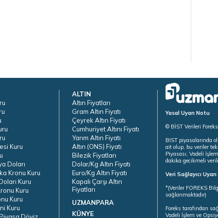
ALTIN
ru
Altın Fiyatları
ru
Gram Altın Fiyatı
Yasal Uyarı Notu
u
Çeyrek Altın Fiyatı
© BİST Verileri Forek
uru
Cumhuriyet Altını Fiyatı
ru
Yarım Altın Fiyatı
BIST piyasalarında ol
esi Kuru
Altın (ONS) Fiyatı
ait olup, bu veriler 
Piyasası, Vadeli İşle
u
Bilezik Fiyatları
dakika gecikmeli veril
ya Doları
Dolar/Kg Altın Fiyatı
ka Kronu Kuru
Euro/Kg Altın Fiyatı
Veri Sağlayıcı Uyar
oları Kuru
Kapalı Çarşı Altın
*(Veriler FOREKS Bilg
Fiyatları
ronu Kuru
sağlanmaktadır)
onu Kuru
UZMANPARA
ni Kuru
Foreks tarafından sa
KÜNYE
Vadeli İşlem ve Opsiy
Piyasa Döviz