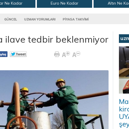
ar Ne Kadar
Euro Ne Kadar
Altın Ne K
GÜNCEL
UZMAN YORUMLARI
PİYASA TAKVİMİ
 ilave tedbir beklenmiyor
uz
Ma
kir
UYA
şey