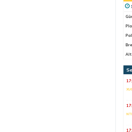
Gü
Pla
Pa
Bre
Alt
Se
17
XU
17
NT
17