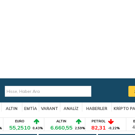
ALTIN
EMTİA
VARANT
ANALİZ
HABERLER
KRİPTO P
EURO
ALTIN
PETROL
55,2510
6.660,55
82,31
4
%
0,43%
2,59%
-0,22%