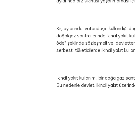
aylarında arz sıkıntısı yaşanmaması içi
Kış aylarında, vatandaşın kullandığı d
doğalgaz santrallerinde ikincil yakıt ku
öde" şeklinde sözleşmeli ve devletten 
serbest tüketicilerde ikincil yakıt kullan
İkincil yakıt kullanımı, bir doğalgaz sa
Bu nedenle devlet, ikincil yakıt üzeri