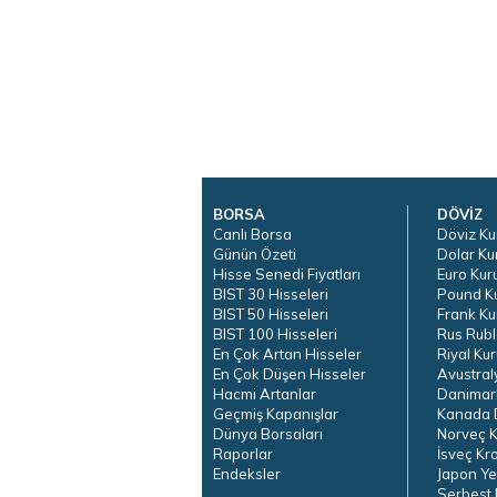
BORSA
DÖVİZ
Canlı Borsa
Döviz Ku
Günün Özeti
Dolar Ku
Hisse Senedi Fiyatları
Euro Kur
BIST 30 Hisseleri
Pound K
BIST 50 Hisseleri
Frank Ku
BIST 100 Hisseleri
Rus Rubl
En Çok Artan Hisseler
Riyal Kur
En Çok Düşen Hisseler
Avustral
Hacmi Artanlar
Danimar
Geçmiş Kapanışlar
Kanada D
Dünya Borsaları
Norveç K
Raporlar
İsveç Kr
Endeksler
Japon Ye
Serbest 