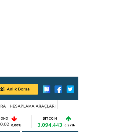
ARA
HESAPLAMA ARAÇLARI
BONO
BITCOIN
0,02
3.094.443
0,00%
0,97%