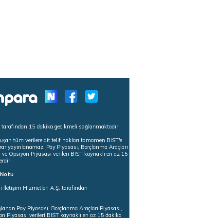
s tarafından 15 dakika gecikmeli sağlanmaktadır.
uşan tüm verilere ait telif hakları tamamen BIST'e
tekrar yayınlanamaz. Pay Piyasası, Borçlanma Araçları
m ve Opsiyon Piyasası verileri BIST kaynaklı en az 15
erdir.
ı Notu
i İletişim Hizmetleri A.Ş. tarafından
ğlanan Pay Piyasası, Borçlanma Araçları Piyasası,
on Piyasası verileri BIST kaynaklı en az 15 dakika