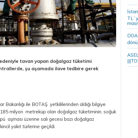
İstan
TL`y
masr
DOA m
dönü
ASELS
|||TO
nedeniyle tavan yapan doğalgaz tüketimi
santrallerde, şu aşamada ilave tedbire gerek
r Bakanlığı ile BOTAŞ yetkililerinden aldığı bilgiye
-185 milyon metreküp olan doğalgaz tüketiminin, soğuk
pü aşması üzerine salı gecesi bazı doğalgaz
incil yakıt türlerine geçildi.