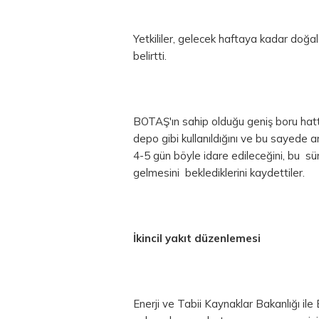
Yetkililer, gelecek haftaya kadar doğa
belirtti.
BOTAŞ'ın sahip olduğu geniş boru hattı a
depo gibi kullanıldığını ve bu sayede a
4-5 gün böyle idare edileceğini, bu sür
gelmesini beklediklerini kaydettiler.
İkincil yakıt düzenlemesi
Enerji ve Tabii Kaynaklar Bakanlığı il