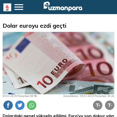
Dolar euroyu ezdi geçti
05.01.2015 Pazartesi 08:56
Güncelleme : 05.01.2015 Pazartesi 10:41
Dolardaki genel yükseliş eğilimi, Euro’yu son dokuz yılın