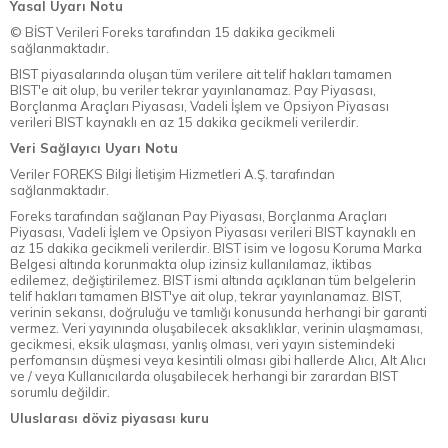
Yasal Uyarı Notu
© BİST Verileri Foreks tarafından 15 dakika gecikmeli
sağlanmaktadır.
BIST piyasalarında oluşan tüm verilere ait telif hakları tamamen
BIST'e ait olup, bu veriler tekrar yayınlanamaz. Pay Piyasası,
Borçlanma Araçları Piyasası, Vadeli İşlem ve Opsiyon Piyasası
verileri BIST kaynaklı en az 15 dakika gecikmeli verilerdir.
Veri Sağlayıcı Uyarı Notu
Veriler FOREKS Bilgi İletişim Hizmetleri A.Ş. tarafından
sağlanmaktadır.
Foreks tarafından sağlanan Pay Piyasası, Borçlanma Araçları
Piyasası, Vadeli İşlem ve Opsiyon Piyasası verileri BIST kaynaklı en
az 15 dakika gecikmeli verilerdir. BIST isim ve logosu Koruma Marka
Belgesi altında korunmakta olup izinsiz kullanılamaz, iktibas
edilemez, değiştirilemez. BIST ismi altında açıklanan tüm belgelerin
telif hakları tamamen BIST'ye ait olup, tekrar yayınlanamaz. BIST,
verinin sekansı, doğruluğu ve tamlığı konusunda herhangi bir garanti
vermez. Veri yayınında oluşabilecek aksaklıklar, verinin ulaşmaması,
gecikmesi, eksik ulaşması, yanlış olması, veri yayın sistemindeki
perfomansın düşmesi veya kesintili olması gibi hallerde Alıcı, Alt Alıcı
ve / veya Kullanıcılarda oluşabilecek herhangi bir zarardan BIST
sorumlu değildir.
Uluslarası döviz piyasası kuru