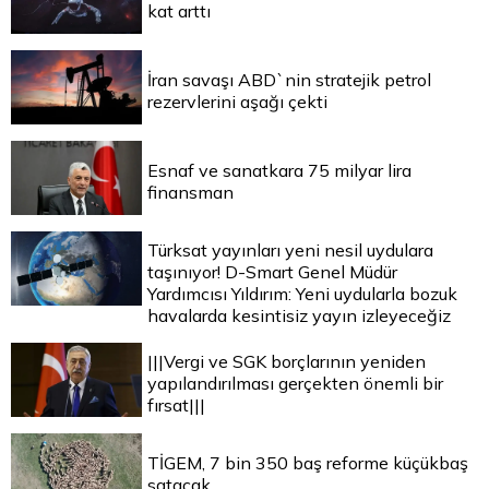
kat arttı
İran savaşı ABD`nin stratejik petrol
rezervlerini aşağı çekti
Esnaf ve sanatkara 75 milyar lira
finansman
Türksat yayınları yeni nesil uydulara
taşınıyor! D-Smart Genel Müdür
Yardımcısı Yıldırım: Yeni uydularla bozuk
havalarda kesintisiz yayın izleyeceğiz
|||Vergi ve SGK borçlarının yeniden
yapılandırılması gerçekten önemli bir
fırsat|||
TİGEM, 7 bin 350 baş reforme küçükbaş
satacak