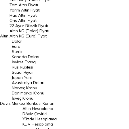
Tam Altın Fiyatı
Yarım Altın Fiyatı
DÖVİZ
Has Altın Fiyatı
Ons Altın Fiyatı
Döviz Kuru
22 Ayar Bilezik Fiyatı
Dolar Kuru
Altın KG (Dolar) Fiyatı
Altın
Altın KG (Euro) Fiyatı
Euro Kuru
Dolar
Euro
Pound Kuru
Sterlin
Kanada Doları
Frank Kuru
İsviçre Frangı
Riyal Kuru
Rus Rublesi
Suudi Riyali
Avustralya Doları
Japon Yeni
Avustralya Doları
Danimarka Kronu Kuru
Norveç Kronu
Danimarka Kronu
Kanada Doları Kuru
İsveç Kronu
Döviz
Merkez Bankası Kurlari
Norveç Kronu Kuru
Altın Hesaplama
İsveç Kronu Kuru
Döviz Çevirici
Yüzde Hesaplama
Japon Yeni Kuru
KDV Hesaplama