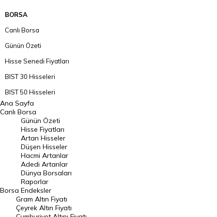
BORSA
Canlı Borsa
Günün Özeti
Hisse Senedi Fiyatları
BIST 30 Hisseleri
BIST 50 Hisseleri
Ana Sayfa
BIST 100 Hisseleri
Canlı Borsa
Günün Özeti
En Çok Artan Hisseler
Hisse Fiyatları
Artan Hisseler
En Çok Düşen Hisseler
Düşen Hisseler
Hacmi Artanlar
Hacmi Artanlar
Adedi Artanlar
Geçmiş Kapanışlar
Dünya Borsaları
Raporlar
Dünya Borsaları
Borsa
Endeksler
Gram Altın Fiyatı
Raporlar
Çeyrek Altın Fiyatı
Endeksler
Cumhuriyet Altını Fiyatı