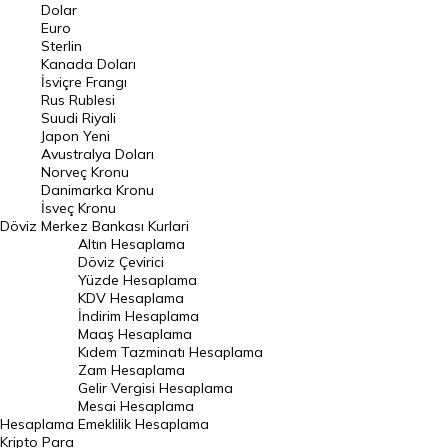
Euro Kuru
Dolar
Euro
Pound Kuru
Sterlin
Kanada Doları
Frank Kuru
İsviçre Frangı
Riyal Kuru
Rus Rublesi
Suudi Riyali
Avustralya Doları
Japon Yeni
Avustralya Doları
Danimarka Kronu Kuru
Norveç Kronu
Danimarka Kronu
Kanada Doları Kuru
İsveç Kronu
Döviz
Merkez Bankası Kurlari
Norveç Kronu Kuru
Altın Hesaplama
İsveç Kronu Kuru
Döviz Çevirici
Yüzde Hesaplama
Japon Yeni Kuru
KDV Hesaplama
İndirim Hesaplama
Serbest Piyasa Döviz Kurları
Maaş Hesaplama
Kıdem Tazminatı Hesaplama
Merkez Bankası Döviz Kurları
Zam Hesaplama
Gelir Vergisi Hesaplama
ALTIN
Mesai Hesaplama
Hesaplama
Emeklilik Hesaplama
Altın Fiyatları
Kripto Para