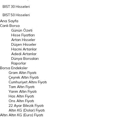
BIST 30 Hisseleri
BIST 50 Hisseleri
Ana Sayfa
BIST 100 Hisseleri
Canlı Borsa
Günün Özeti
En Çok Artan Hisseler
Hisse Fiyatları
Artan Hisseler
En Çok Düşen Hisseler
Düşen Hisseler
Hacmi Artanlar
Hacmi Artanlar
Adedi Artanlar
Geçmiş Kapanışlar
Dünya Borsaları
Raporlar
Dünya Borsaları
Borsa
Endeksler
Gram Altın Fiyatı
Raporlar
Çeyrek Altın Fiyatı
Endeksler
Cumhuriyet Altını Fiyatı
Tam Altın Fiyatı
Yarım Altın Fiyatı
DÖVİZ
Has Altın Fiyatı
Ons Altın Fiyatı
Döviz Kuru
22 Ayar Bilezik Fiyatı
Dolar Kuru
Altın KG (Dolar) Fiyatı
Altın
Altın KG (Euro) Fiyatı