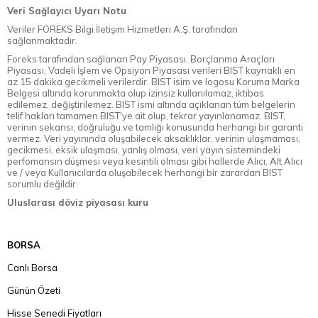
Veri Sağlayıcı Uyarı Notu
Veriler FOREKS Bilgi İletişim Hizmetleri A.Ş. tarafından
sağlanmaktadır.
Foreks tarafından sağlanan Pay Piyasası, Borçlanma Araçları
Piyasası, Vadeli İşlem ve Opsiyon Piyasası verileri BIST kaynaklı en
az 15 dakika gecikmeli verilerdir. BIST isim ve logosu Koruma Marka
Belgesi altında korunmakta olup izinsiz kullanılamaz, iktibas
edilemez, değiştirilemez. BIST ismi altında açıklanan tüm belgelerin
telif hakları tamamen BIST'ye ait olup, tekrar yayınlanamaz. BIST,
verinin sekansı, doğruluğu ve tamlığı konusunda herhangi bir garanti
vermez. Veri yayınında oluşabilecek aksaklıklar, verinin ulaşmaması,
gecikmesi, eksik ulaşması, yanlış olması, veri yayın sistemindeki
perfomansın düşmesi veya kesintili olması gibi hallerde Alıcı, Alt Alıcı
ve / veya Kullanıcılarda oluşabilecek herhangi bir zarardan BIST
sorumlu değildir.
Uluslarası döviz piyasası kuru
BORSA
Canlı Borsa
Günün Özeti
Hisse Senedi Fiyatları