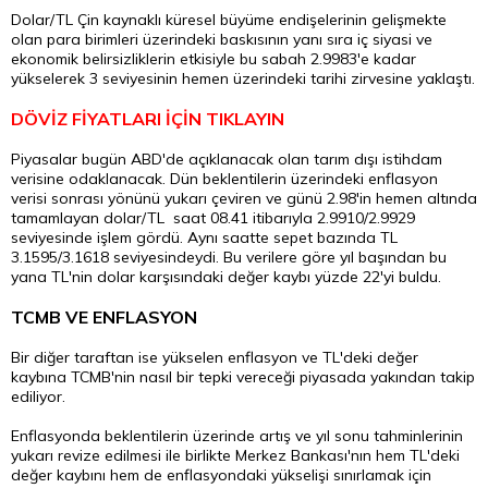
Dolar/TL Çin kaynaklı küresel büyüme endişelerinin gelişmekte
olan
para
birimleri üzerindeki baskısının yanı sıra iç siyasi ve
ekonomik belirsizliklerin etkisiyle bu sabah 2.9983'e kadar
yükselerek 3 seviyesinin hemen üzerindeki tarihi zirvesine yaklaştı.
DÖVİZ FİYATLARI İÇİN TIKLAYIN
Piyasalar bugün ABD'de açıklanacak olan tarım dışı istihdam
verisine odaklanacak. Dün beklentilerin üzerindeki enflasyon
verisi sonrası yönünü yukarı çeviren ve günü 2.98'in hemen altında
tamamlayan dolar/TL saat 08.41 itibarıyla 2.9910/2.9929
seviyesinde işlem gördü. Aynı saatte sepet bazında
TL
3.1595/3.1618 seviyesindeydi. Bu verilere göre yıl başından bu
yana TL'nin
dolar
karşısındaki değer kaybı yüzde 22'yi buldu.
TCMB VE ENFLASYON
Bir diğer taraftan ise yükselen enflasyon ve TL'deki değer
kaybına TCMB'nin nasıl bir tepki vereceği piyasada yakından takip
ediliyor.
Enflasyonda beklentilerin üzerinde artış ve yıl sonu tahminlerinin
yukarı revize edilmesi ile birlikte Merkez Bankası'nın hem TL'deki
değer kaybını hem de enflasyondaki yükselişi sınırlamak için