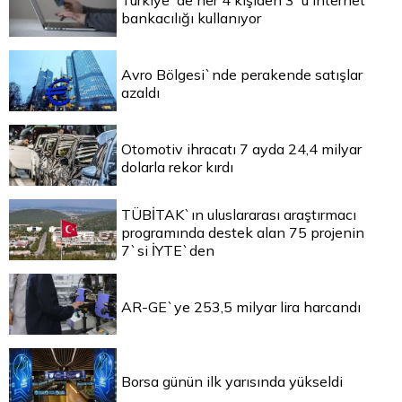
Türkiye`de her 4 kişiden 3`ü internet
bankacılığı kullanıyor
Avro Bölgesi`nde perakende satışlar
azaldı
Otomotiv ihracatı 7 ayda 24,4 milyar
dolarla rekor kırdı
TÜBİTAK`ın uluslararası araştırmacı
programında destek alan 75 projenin
7`si İYTE`den
AR-GE`ye 253,5 milyar lira harcandı
Borsa günün ilk yarısında yükseldi