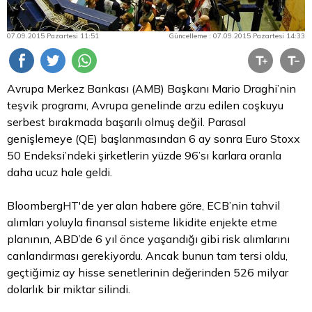
07.09.2015 Pazartesi 11:51
Güncelleme : 07.09.2015 Pazartesi 14:33
Avrupa Merkez Bankası (AMB) Başkanı Mario Draghi’nin
teşvik programı, Avrupa genelinde arzu edilen coşkuyu
serbest bırakmada başarılı olmuş değil. Parasal
genişlemeye (QE) başlanmasından 6 ay sonra
Euro
Stoxx
50 Endeksi’ndeki şirketlerin yüzde 96’sı karlara oranla
daha ucuz hale geldi.
BloombergHT'de yer alan habere göre, ECB’nin
tahvil
alımları yoluyla finansal sisteme likidite enjekte etme
planının, ABD’de 6 yıl önce yaşandığı gibi risk alımlarını
canlandırması gerekiyordu. Ancak bunun tam tersi oldu,
geçtiğimiz ay hisse senetlerinin değerinden 526 milyar
dolarlık bir miktar silindi.