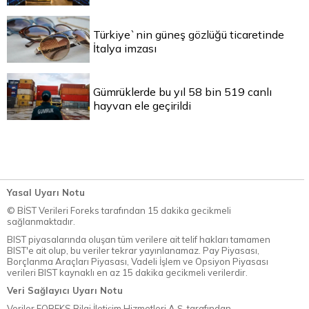
Türkiye`nin güneş gözlüğü ticaretinde
İtalya imzası
Gümrüklerde bu yıl 58 bin 519 canlı
hayvan ele geçirildi
Yasal Uyarı Notu
© BİST Verileri Foreks tarafından 15 dakika gecikmeli
sağlanmaktadır.
BIST piyasalarında oluşan tüm verilere ait telif hakları tamamen
BIST'e ait olup, bu veriler tekrar yayınlanamaz. Pay Piyasası,
Borçlanma Araçları Piyasası, Vadeli İşlem ve Opsiyon Piyasası
verileri BIST kaynaklı en az 15 dakika gecikmeli verilerdir.
Veri Sağlayıcı Uyarı Notu
Veriler FOREKS Bilgi İletişim Hizmetleri A.Ş. tarafından