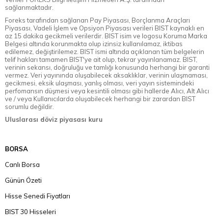
sağlanmaktadır.
Foreks tarafından sağlanan Pay Piyasası, Borçlanma Araçları
Piyasası, Vadeli İşlem ve Opsiyon Piyasası verileri BIST kaynaklı en
az 15 dakika gecikmeli verilerdir. BIST isim ve logosu Koruma Marka
Belgesi altında korunmakta olup izinsiz kullanılamaz, iktibas
edilemez, değiştirilemez. BIST ismi altında açıklanan tüm belgelerin
telif hakları tamamen BIST'ye ait olup, tekrar yayınlanamaz. BIST,
verinin sekansı, doğruluğu ve tamlığı konusunda herhangi bir garanti
vermez. Veri yayınında oluşabilecek aksaklıklar, verinin ulaşmaması,
gecikmesi, eksik ulaşması, yanlış olması, veri yayın sistemindeki
perfomansın düşmesi veya kesintili olması gibi hallerde Alıcı, Alt Alıcı
ve / veya Kullanıcılarda oluşabilecek herhangi bir zarardan BIST
sorumlu değildir.
Uluslarası döviz piyasası kuru
BORSA
Canlı Borsa
Günün Özeti
Hisse Senedi Fiyatları
BIST 30 Hisseleri