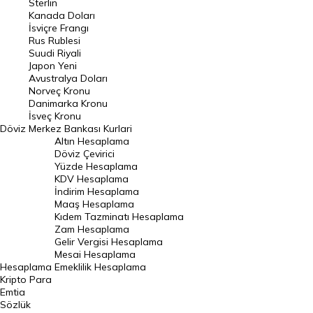
Sterlin
Kanada Doları
Frank Kuru
İsviçre Frangı
Riyal Kuru
Rus Rublesi
Suudi Riyali
Avustralya Doları
Japon Yeni
Avustralya Doları
Danimarka Kronu Kuru
Norveç Kronu
Danimarka Kronu
Kanada Doları Kuru
İsveç Kronu
Döviz
Merkez Bankası Kurlari
Norveç Kronu Kuru
Altın Hesaplama
İsveç Kronu Kuru
Döviz Çevirici
Yüzde Hesaplama
Japon Yeni Kuru
KDV Hesaplama
İndirim Hesaplama
Serbest Piyasa Döviz Kurları
Maaş Hesaplama
Kıdem Tazminatı Hesaplama
Merkez Bankası Döviz Kurları
Zam Hesaplama
Gelir Vergisi Hesaplama
ALTIN
Mesai Hesaplama
Hesaplama
Emeklilik Hesaplama
Altın Fiyatları
Kripto Para
Emtia
Gram Altın Fiyatı
Sözlük