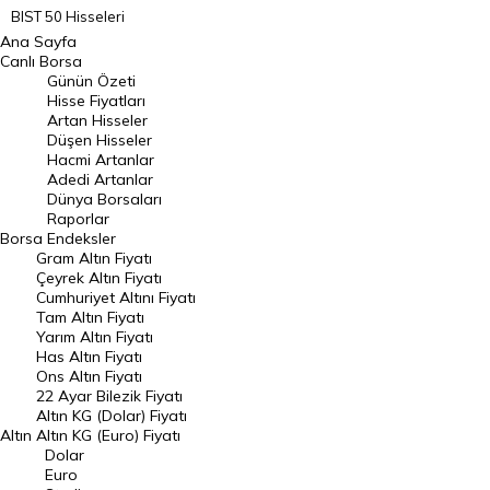
BIST 50 Hisseleri
Ana Sayfa
BIST 100 Hisseleri
Canlı Borsa
Günün Özeti
En Çok Artan Hisseler
Hisse Fiyatları
Artan Hisseler
En Çok Düşen Hisseler
Düşen Hisseler
Hacmi Artanlar
Hacmi Artanlar
Adedi Artanlar
Geçmiş Kapanışlar
Dünya Borsaları
Raporlar
Dünya Borsaları
Borsa
Endeksler
Gram Altın Fiyatı
Raporlar
Çeyrek Altın Fiyatı
Endeksler
Cumhuriyet Altını Fiyatı
Tam Altın Fiyatı
Yarım Altın Fiyatı
DÖVİZ
Has Altın Fiyatı
Ons Altın Fiyatı
Döviz Kuru
22 Ayar Bilezik Fiyatı
Dolar Kuru
Altın KG (Dolar) Fiyatı
Altın
Altın KG (Euro) Fiyatı
Euro Kuru
Dolar
Euro
Pound Kuru