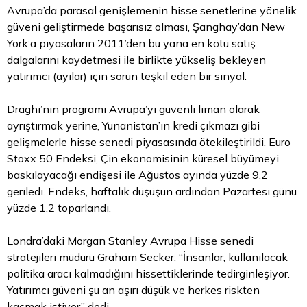
Avrupa’da parasal genişlemenin hisse senetlerine yönelik
güveni geliştirmede başarısız olması, Şanghay’dan New
York’a piyasaların 2011’den bu yana en kötü satış
dalgalarını kaydetmesi ile birlikte yükseliş bekleyen
yatırımcı (ayılar) için sorun teşkil eden bir sinyal.
Draghi’nin programı Avrupa’yı güvenli liman olarak
ayrıştırmak yerine, Yunanistan’ın kredi çıkmazı gibi
gelişmelerle hisse senedi piyasasında ötekileştirildi. Euro
Stoxx 50 Endeksi, Çin ekonomisinin küresel büyümeyi
baskılayacağı endişesi ile Ağustos ayında yüzde 9.2
geriledi. Endeks, haftalık düşüşün ardından Pazartesi günü
yüzde 1.2 toparlandı.
Londra’daki Morgan Stanley Avrupa Hisse senedi
stratejileri müdürü Graham Secker, “İnsanlar, kullanılacak
politika aracı kalmadığını hissettiklerinde tedirginleşiyor.
Yatırımcı güveni şu an aşırı düşük ve herkes riskten
kaçmak istiyor” dedi.