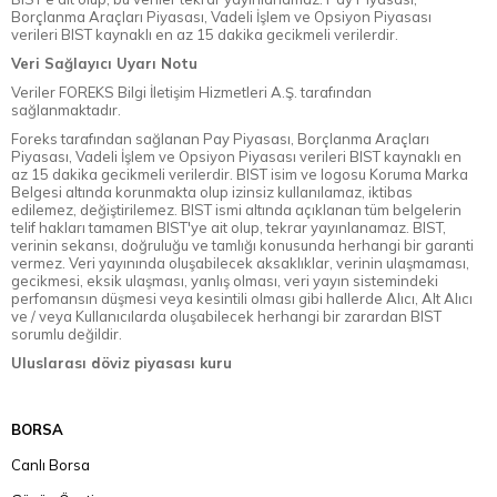
Borçlanma Araçları Piyasası, Vadeli İşlem ve Opsiyon Piyasası
verileri BIST kaynaklı en az 15 dakika gecikmeli verilerdir.
Veri Sağlayıcı Uyarı Notu
Veriler FOREKS Bilgi İletişim Hizmetleri A.Ş. tarafından
sağlanmaktadır.
Foreks tarafından sağlanan Pay Piyasası, Borçlanma Araçları
Piyasası, Vadeli İşlem ve Opsiyon Piyasası verileri BIST kaynaklı en
az 15 dakika gecikmeli verilerdir. BIST isim ve logosu Koruma Marka
Belgesi altında korunmakta olup izinsiz kullanılamaz, iktibas
edilemez, değiştirilemez. BIST ismi altında açıklanan tüm belgelerin
telif hakları tamamen BIST'ye ait olup, tekrar yayınlanamaz. BIST,
verinin sekansı, doğruluğu ve tamlığı konusunda herhangi bir garanti
vermez. Veri yayınında oluşabilecek aksaklıklar, verinin ulaşmaması,
gecikmesi, eksik ulaşması, yanlış olması, veri yayın sistemindeki
perfomansın düşmesi veya kesintili olması gibi hallerde Alıcı, Alt Alıcı
ve / veya Kullanıcılarda oluşabilecek herhangi bir zarardan BIST
sorumlu değildir.
Uluslarası döviz piyasası kuru
BORSA
Canlı Borsa