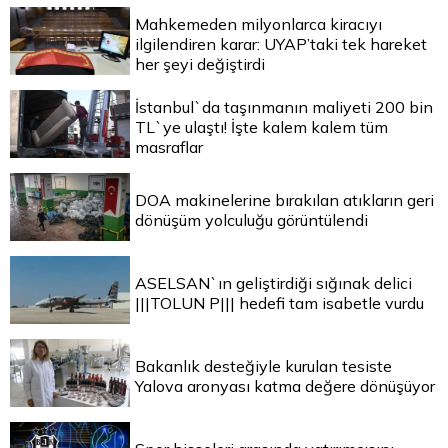
Mahkemeden milyonlarca kiracıyı
ilgilendiren karar: UYAP’taki tek hareket
her şeyi değiştirdi
İstanbul`da taşınmanın maliyeti 200 bin
TL`ye ulaştı! İşte kalem kalem tüm
masraflar
DOA makinelerine bırakılan atıkların geri
dönüşüm yolculuğu görüntülendi
ASELSAN`ın geliştirdiği sığınak delici
|||TOLUN P||| hedefi tam isabetle vurdu
Bakanlık desteğiyle kurulan tesiste
Yalova aronyası katma değere dönüşüyor