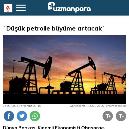
`Düşük petrolle büyüme artacak`
15.01.2015 Perşembe 09:16
Güncelleme : 15.01.2015 Perşembe 09:16
Dünya Bankası Kıdemli Ekonomisti Ohnsorge,