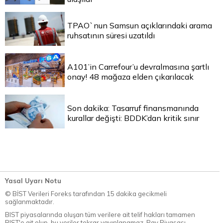
TPAO`nun Samsun açıklarındaki arama
ruhsatının süresi uzatıldı
A101’in Carrefour’u devralmasına şartlı
onay! 48 mağaza elden çıkarılacak
Son dakika: Tasarruf finansmanında
kurallar değişti: BDDK’dan kritik sınır
Yasal Uyarı Notu
© BİST Verileri Foreks tarafından 15 dakika gecikmeli
sağlanmaktadır.
BIST piyasalarında oluşan tüm verilere ait telif hakları tamamen
BIST'e ait olup, bu veriler tekrar yayınlanamaz. Pay Piyasası,