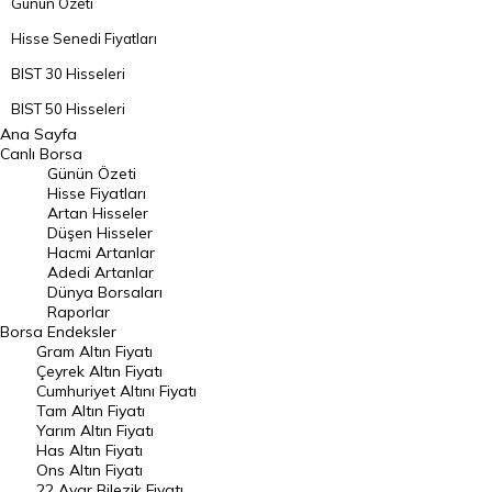
Günün Özeti
Hisse Senedi Fiyatları
BIST 30 Hisseleri
BIST 50 Hisseleri
Ana Sayfa
BIST 100 Hisseleri
Canlı Borsa
Günün Özeti
En Çok Artan Hisseler
Hisse Fiyatları
Artan Hisseler
En Çok Düşen Hisseler
Düşen Hisseler
Hacmi Artanlar
Hacmi Artanlar
Adedi Artanlar
Geçmiş Kapanışlar
Dünya Borsaları
Raporlar
Dünya Borsaları
Borsa
Endeksler
Gram Altın Fiyatı
Raporlar
Çeyrek Altın Fiyatı
Endeksler
Cumhuriyet Altını Fiyatı
Tam Altın Fiyatı
Yarım Altın Fiyatı
DÖVİZ
Has Altın Fiyatı
Ons Altın Fiyatı
Döviz Kuru
22 Ayar Bilezik Fiyatı