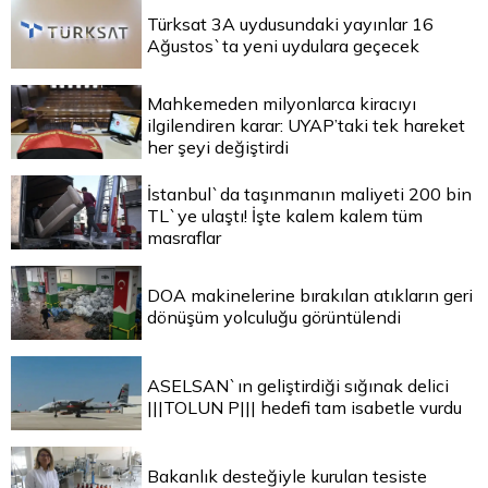
Türksat 3A uydusundaki yayınlar 16
Ağustos`ta yeni uydulara geçecek
Mahkemeden milyonlarca kiracıyı
ilgilendiren karar: UYAP’taki tek hareket
her şeyi değiştirdi
İstanbul`da taşınmanın maliyeti 200 bin
TL`ye ulaştı! İşte kalem kalem tüm
masraflar
DOA makinelerine bırakılan atıkların geri
dönüşüm yolculuğu görüntülendi
ASELSAN`ın geliştirdiği sığınak delici
|||TOLUN P||| hedefi tam isabetle vurdu
Bakanlık desteğiyle kurulan tesiste