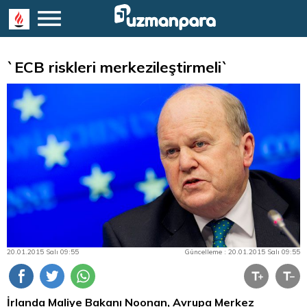
`ECB riskleri merkezileştirmeli`
20.01.2015 Salı 09:55
Güncelleme : 20.01.2015 Salı 09:55
İrlanda Maliye Bakanı Noonan, Avrupa Merkez