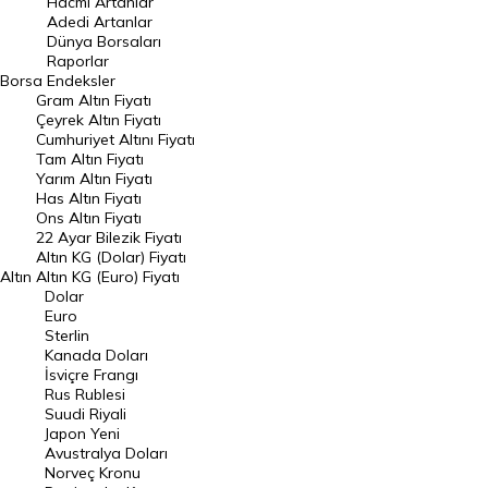
Hacmi Artanlar
Adedi Artanlar
Geçmiş Kapanışlar
Dünya Borsaları
Raporlar
Dünya Borsaları
Borsa
Endeksler
Gram Altın Fiyatı
Raporlar
Çeyrek Altın Fiyatı
Endeksler
Cumhuriyet Altını Fiyatı
Tam Altın Fiyatı
Yarım Altın Fiyatı
DÖVİZ
Has Altın Fiyatı
Ons Altın Fiyatı
Döviz Kuru
22 Ayar Bilezik Fiyatı
Dolar Kuru
Altın KG (Dolar) Fiyatı
Altın
Altın KG (Euro) Fiyatı
Euro Kuru
Dolar
Euro
Pound Kuru
Sterlin
Kanada Doları
Frank Kuru
İsviçre Frangı
Riyal Kuru
Rus Rublesi
Suudi Riyali
Avustralya Doları
Japon Yeni
Avustralya Doları
Danimarka Kronu Kuru
Norveç Kronu