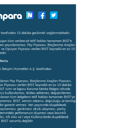
s tarafından 15 dakika gecikmeli sağlanmaktadır.
uşan tüm verilere ait telif hakları tamamen BIST'e
tekrar yayınlanamaz. Pay Piyasası, Borçlanma Araçları
m ve Opsiyon Piyasası verileri BIST kaynaklı en az 15
erdir.
ı Notu
i İletişim Hizmetleri A.Ş. tarafından
ğlanan Pay Piyasası, Borçlanma Araçları Piyasası,
on Piyasası verileri BIST kaynaklı en az 15 dakika
 BIST isim ve logosu Koruma Marka Belgesi altında
iz kullanılamaz, iktibas edilemez, değiştirilemez.
klanan tüm belgelerin telif hakları tamamen BIST'ye
nlanamaz. BIST, verinin sekansı, doğruluğu ve tamlığı
ir garanti vermez. Veri yayınında oluşabilecek
ulaşmaması, gecikmesi, eksik ulaşması, yanlış
stemindeki perfomansın düşmesi veya kesintili
ıcı, Alt Alıcı ve / veya Kullanıcılarda oluşabilecek
 BIST sorumlu değildir.