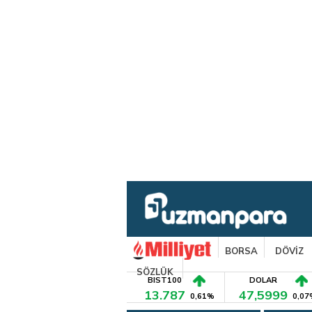
BORSA
DÖVİZ
SÖZLÜK
BIST100
DOLAR
13.787
47,5999
0,61%
0,07