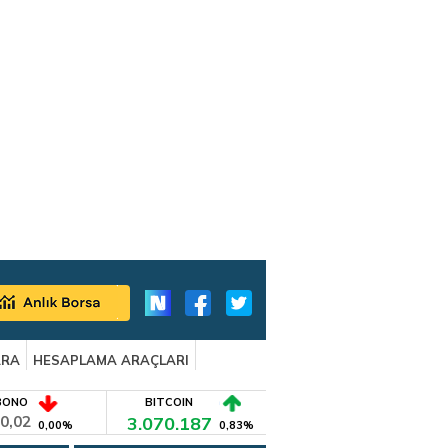
ARA
HESAPLAMA ARAÇLARI
BONO
BITCOIN
0,02
3.070.187
0,00%
0,83%