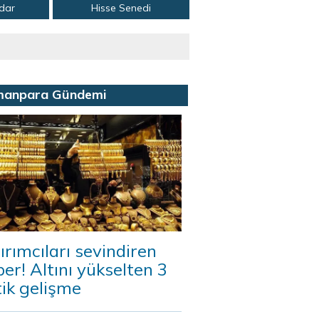
adar
Hisse Senedi
manpara Gündemi
ırımcıları sevindiren
er! Altını yükselten 3
tik gelişme