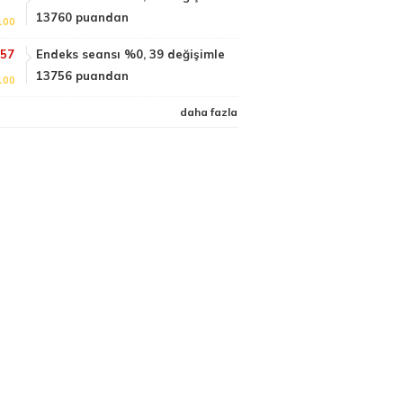
13760 puandan
100
:57
Endeks seansı %0, 39 değişimle
13756 puandan
100
daha fazla