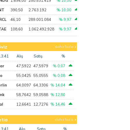
NDG
1.694,00
250.531.419
% 10,00
NT
390,50
2.763.192
% 10,00
RCL
46,10
289.001.084
% 9,97
TAE
108,60
1.062.492.928
% 9,97
viz
daha fazla
13:41
Alış
Satış
%
lar
47,5922
47,5979
% 0,07
ro
55,0425
55,0555
% 0,08
rlin
64,0097
64,3306
% 14,04
ank
58,7642
59,0588
% 12,80
al
12,6641
12,7276
% 14,46
tia
daha fazla
13:41
Alış
Satış
%