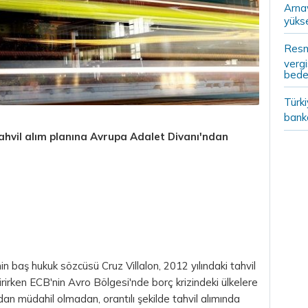
Arna
yükse
Resm
vergi
bedel
Türki
banka
ahvil
alım planına Avrupa Adalet Divanı'ndan
aş hukuk sözcüsü Cruz Villalon, 2012 yılındaki tahvil
ldirirken ECB'nin Avro Bölgesi'nde borç krizindeki ülkelere
n müdahil olmadan, orantılı şekilde tahvil alımında