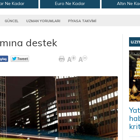
ar Ne Kadar
Euro Ne Kadar
Altın Ne K
GÜNCEL
UZMAN YORUMLARI
PİYASA TAKVİMİ
ımına destek
uz
Yat
hab
kri