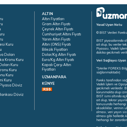
ALTIN
ru
Altın Fiyatları
ru
Gram Altın Fiyatı
Yasal Uyarı Notu
u
Çeyrek Altın Fiyatı
© BİST Verileri Forek
uru
Cumhuriyet Altını Fiyatı
ru
Yarım Altın Fiyatı
BIST piyasalarında ol
esi Kuru
Altın (ONS) Fiyatı
ait olup, bu veriler 
Piyasası, Vadeli İşle
u
Bilezik Fiyatları
dakika gecikmeli veril
ya Doları
Dolar/Kg Altın Fiyatı
ka Kronu Kuru
Euro/Kg Altın Fiyatı
Veri Sağlayıcı Uyar
oları Kuru
Kapalı Çarşı Altın
*(Veriler FOREKS Bilg
Fiyatları
ronu Kuru
sağlanmaktadır)
onu Kuru
UZMANPARA
ni Kuru
Foreks tarafından sa
KÜNYE
Vadeli İşlem ve Opsiy
Piyasa Döviz
gecikmeli verilerdir.
korunmakta olup izins
Bankası Döviz
BIST ismi altında açı
ait olup, tekrar yayı
konusunda herhangi b
aksaklıklar, verinin 
olması, veri yayın si
olması gibi hallerde Al
herhangi bir zarardan