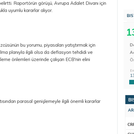
belirtti. Raportörün görüşü, Avrupa Adalet Divanı için
a uyumlu kararlar alıyor.
BIS
1
zcüsünün bu yorumu, piyasaları yatıştırmak için
D
ma planıyla ilgili olsa da deflasyon tehdidi ve
Aç
eme önlemleri üzerinde çalışan ECB'nin elini
Ö
En
1
BI
ısından parasal genişlemeyle ilgili önemli kararlar
AR
CR