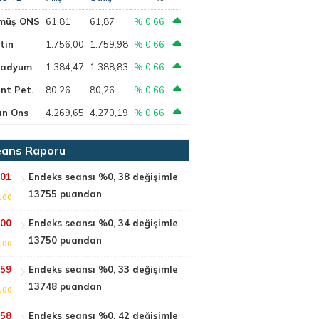
müş ONS
61,81
61,87
% 0,66
tin
1.756,00
1.759,98
% 0,66
ladyum
1.384,47
1.388,83
% 0,66
nt Pet.
80,26
80,26
% 0,66
ın Ons
4.269,65
4.270,19
% 0,66
ans Raporu
:01
Endeks seansı %0, 38 değişimle
13755 puandan
100
:00
Endeks seansı %0, 34 değişimle
13750 puandan
100
:59
Endeks seansı %0, 33 değişimle
13748 puandan
100
:58
Endeks seansı %0, 42 değişimle