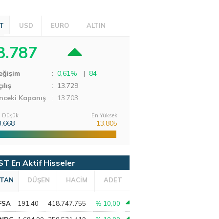
T
USD
EURO
ALTIN
3.787
eğişim
:
0,61%
|
84
ılış
:
13.729
nceki Kapanış
: 13.703
 Düşük
En Yüksek
3.668
13.805
ST En Aktif Hisseler
TAN
DÜŞEN
HACİM
ADET
FSA
191,40
418.747.755
% 10,00