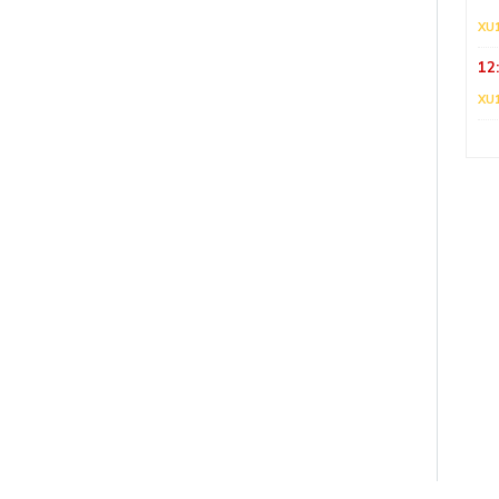
XU
12
XU