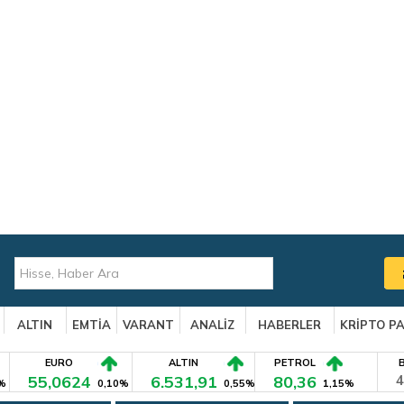
ALTIN
EMTİA
VARANT
ANALİZ
HABERLER
KRİPTO P
EURO
ALTIN
PETROL
55,0624
6.531,91
80,36
4
%
0,10%
0,55%
1,15%