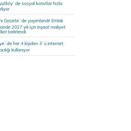
vutköy`de sosyal konutlar hızla
liyor
i Gazete`de yayımlandı! Emlak
sinde 2027 yılı için inşaat maliyet
leri belirlendi
ye`de her 4 kişiden 3`ü internet
cılığı kullanıyor