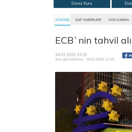
Döviz Kuru
Dol
GÜNDEM
KAP HABERLERİ
SON DAKİKA
ECB`nin tahvil al
14.01.2015 12:35
Son güncelleme : 14.01.2015 12:35