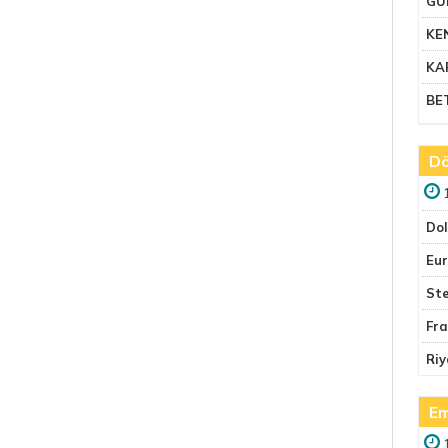
GU
KE
KA
BE
Dö
Do
Eu
Ste
Fr
Riy
Em