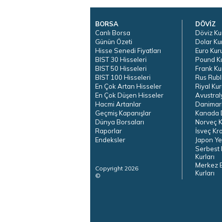
BORSA
DÖVİZ
Canlı Borsa
Döviz Ku
Günün Özeti
Dolar Ku
Hisse Senedi Fiyatları
Euro Kur
BIST 30 Hisseleri
Pound K
BIST 50 Hisseleri
Frank Ku
BIST 100 Hisseleri
Rus Rubl
En Çok Artan Hisseler
Riyal Kur
En Çok Düşen Hisseler
Avustral
Hacmi Artanlar
Danimar
Geçmiş Kapanışlar
Kanada D
Dünya Borsaları
Norveç K
Raporlar
İsveç Kr
Endeksler
Japon Ye
Serbest 
Kurları
Merkez 
Copyright 2026
Kurları
©