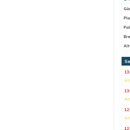
Gü
Pla
Pa
Bre
Alt
Se
13
XU
13
XU
12
XU
12