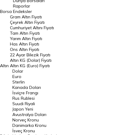
Dünya Borsaları
Raporlar
Dünya Borsaları
Borsa
Endeksler
Gram Altın Fiyatı
Raporlar
Çeyrek Altın Fiyatı
Endeksler
Cumhuriyet Altını Fiyatı
Tam Altın Fiyatı
Yarım Altın Fiyatı
DÖVİZ
Has Altın Fiyatı
Ons Altın Fiyatı
Döviz Kuru
22 Ayar Bilezik Fiyatı
Dolar Kuru
Altın KG (Dolar) Fiyatı
Altın
Altın KG (Euro) Fiyatı
Euro Kuru
Dolar
Euro
Pound Kuru
Sterlin
Kanada Doları
Frank Kuru
İsviçre Frangı
Riyal Kuru
Rus Rublesi
Suudi Riyali
Avustralya Doları
Japon Yeni
Avustralya Doları
Danimarka Kronu Kuru
Norveç Kronu
Danimarka Kronu
Kanada Doları Kuru
İsveç Kronu