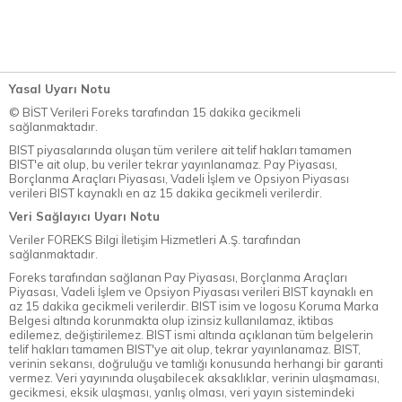
Yasal Uyarı Notu
© BİST Verileri Foreks tarafından 15 dakika gecikmeli
sağlanmaktadır.
BIST piyasalarında oluşan tüm verilere ait telif hakları tamamen
BIST'e ait olup, bu veriler tekrar yayınlanamaz. Pay Piyasası,
Borçlanma Araçları Piyasası, Vadeli İşlem ve Opsiyon Piyasası
verileri BIST kaynaklı en az 15 dakika gecikmeli verilerdir.
Veri Sağlayıcı Uyarı Notu
Veriler FOREKS Bilgi İletişim Hizmetleri A.Ş. tarafından
sağlanmaktadır.
Foreks tarafından sağlanan Pay Piyasası, Borçlanma Araçları
Piyasası, Vadeli İşlem ve Opsiyon Piyasası verileri BIST kaynaklı en
az 15 dakika gecikmeli verilerdir. BIST isim ve logosu Koruma Marka
Belgesi altında korunmakta olup izinsiz kullanılamaz, iktibas
edilemez, değiştirilemez. BIST ismi altında açıklanan tüm belgelerin
telif hakları tamamen BIST'ye ait olup, tekrar yayınlanamaz. BIST,
verinin sekansı, doğruluğu ve tamlığı konusunda herhangi bir garanti
vermez. Veri yayınında oluşabilecek aksaklıklar, verinin ulaşmaması,
gecikmesi, eksik ulaşması, yanlış olması, veri yayın sistemindeki