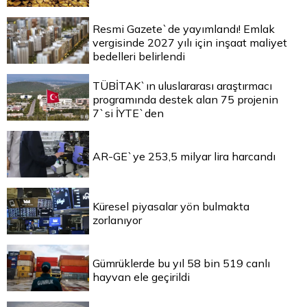
Resmi Gazete`de yayımlandı! Emlak
vergisinde 2027 yılı için inşaat maliyet
bedelleri belirlendi
TÜBİTAK`ın uluslararası araştırmacı
programında destek alan 75 projenin
7`si İYTE`den
AR-GE`ye 253,5 milyar lira harcandı
Küresel piyasalar yön bulmakta
zorlanıyor
Gümrüklerde bu yıl 58 bin 519 canlı
hayvan ele geçirildi