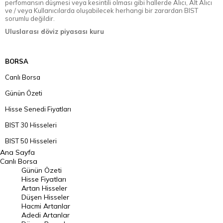
perfomansın düşmesi veya kesintili olması gibi hallerde Alıcı, Alt Alıcı
ve / veya Kullanıcılarda oluşabilecek herhangi bir zarardan BIST
sorumlu değildir.
Uluslarası döviz piyasası kuru
BORSA
Canlı Borsa
Günün Özeti
Hisse Senedi Fiyatları
BIST 30 Hisseleri
BIST 50 Hisseleri
Ana Sayfa
BIST 100 Hisseleri
Canlı Borsa
Günün Özeti
En Çok Artan Hisseler
Hisse Fiyatları
Artan Hisseler
En Çok Düşen Hisseler
Düşen Hisseler
Hacmi Artanlar
Hacmi Artanlar
Adedi Artanlar
Geçmiş Kapanışlar