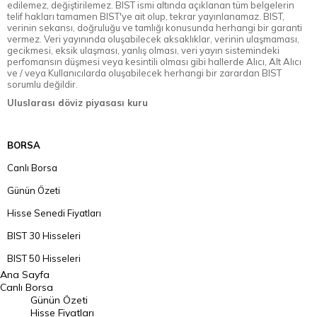
edilemez, değiştirilemez. BIST ismi altında açıklanan tüm belgelerin
telif hakları tamamen BIST'ye ait olup, tekrar yayınlanamaz. BIST,
verinin sekansı, doğruluğu ve tamlığı konusunda herhangi bir garanti
vermez. Veri yayınında oluşabilecek aksaklıklar, verinin ulaşmaması,
gecikmesi, eksik ulaşması, yanlış olması, veri yayın sistemindeki
perfomansın düşmesi veya kesintili olması gibi hallerde Alıcı, Alt Alıcı
ve / veya Kullanıcılarda oluşabilecek herhangi bir zarardan BIST
sorumlu değildir.
Uluslarası döviz piyasası kuru
BORSA
Canlı Borsa
Günün Özeti
Hisse Senedi Fiyatları
BIST 30 Hisseleri
BIST 50 Hisseleri
Ana Sayfa
BIST 100 Hisseleri
Canlı Borsa
Günün Özeti
En Çok Artan Hisseler
Hisse Fiyatları