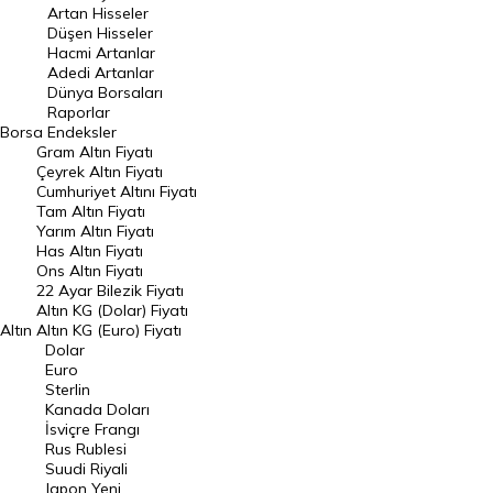
Artan Hisseler
En Çok Düşen Hisseler
Düşen Hisseler
Hacmi Artanlar
Hacmi Artanlar
Adedi Artanlar
Geçmiş Kapanışlar
Dünya Borsaları
Raporlar
Dünya Borsaları
Borsa
Endeksler
Gram Altın Fiyatı
Raporlar
Çeyrek Altın Fiyatı
Endeksler
Cumhuriyet Altını Fiyatı
Tam Altın Fiyatı
Yarım Altın Fiyatı
DÖVİZ
Has Altın Fiyatı
Ons Altın Fiyatı
Döviz Kuru
22 Ayar Bilezik Fiyatı
Dolar Kuru
Altın KG (Dolar) Fiyatı
Altın
Altın KG (Euro) Fiyatı
Euro Kuru
Dolar
Euro
Pound Kuru
Sterlin
Kanada Doları
Frank Kuru
İsviçre Frangı
Riyal Kuru
Rus Rublesi
Suudi Riyali
Avustralya Doları
Japon Yeni