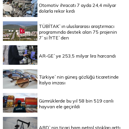
Otomotiv ihracatı 7 ayda 24,4 milyar
dolarla rekor kırdı
TÜBİTAK`ın uluslararası araştırmacı
programında destek alan 75 projenin
7`si İYTE`den
AR-GE`ye 253,5 milyar lira harcandı
Türkiye`nin güneş gözlüğü ticaretinde
İtalya imzası
Gümrüklerde bu yıl 58 bin 519 canlı
hayvan ele geçirildi
ABD`nin ticari ham petrol stokları arttı