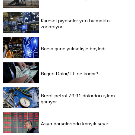
Küresel piyasalar yön bulmakta
zorlanıyor
Borsa güne yükselişle başladı
Bugün Dolar/TL ne kadar?
Brent petrol 79,91 dolardan işlem
görüyor
Asya borsalarında karışık seyir