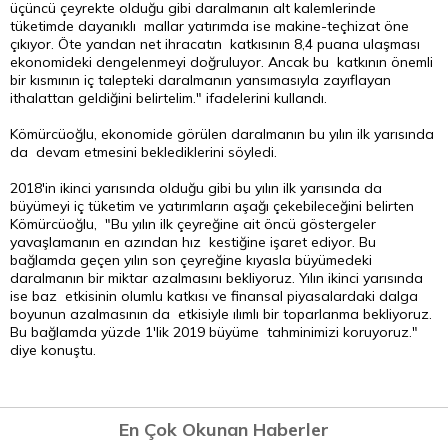
üçüncü çeyrekte olduğu gibi daralmanın alt kalemlerinde
tüketimde dayanıklı mallar yatırımda ise makine-teçhizat öne
çıkıyor. Öte yandan net ihracatın katkısının 8,4 puana ulaşması
ekonomideki dengelenmeyi doğruluyor. Ancak bu katkının önemli
bir kısmının iç talepteki daralmanın yansımasıyla zayıflayan
ithalattan geldiğini belirtelim." ifadelerini kullandı.
Kömürcüoğlu, ekonomide görülen daralmanın bu yılın ilk yarısında
da devam etmesini beklediklerini söyledi.
2018'in ikinci yarısında olduğu gibi bu yılın ilk yarısında da
büyümeyi iç tüketim ve yatırımların aşağı çekebileceğini belirten
Kömürcüoğlu, "Bu yılın ilk çeyreğine ait öncü göstergeler
yavaşlamanın en azından hız kestiğine işaret ediyor. Bu
bağlamda geçen yılın son çeyreğine kıyasla büyümedeki
daralmanın bir miktar azalmasını bekliyoruz. Yılın ikinci yarısında
ise baz etkisinin olumlu katkısı ve finansal piyasalardaki dalga
boyunun azalmasının da etkisiyle ılımlı bir toparlanma bekliyoruz.
Bu bağlamda yüzde 1'lik 2019 büyüme tahminimizi koruyoruz."
diye konuştu.
En Çok Okunan Haberler