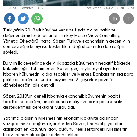
11.03.2019 Pazartesi 13:07
Güncelleme : 12.03.2019 Salı 10:20
Türkiye'nin 2018 yılı büyüme verisine ilişkin AA muhabirine
değerlendirmelerde bulunan Turkey Macro View Consulting
Yönetici Direktörü İnanç Sözer, Türkiye ekonomisinin geçen yılın
son çeyreğinde piyasa beklentileri doğrultusunda daraldığını
söyledi.
Bu yılın ilk çeyreğinde de yıllık bazda büyümenin negatif bölgede
kalabileceğini tahmin eden Sözer, geçen yılın eylül ayından
itibaren hükümetin aldığı tedbirler ve Merkez Bankası'nın sıkı
para
politikası doğrultusunda büyümenin 2. çeyrekte pozitife
dönebileceğini dile getirdi.
Sözer, 2019'un geneli itibarıyla ekonomik büyümenin pozitif
tarafta kalacağını, ancak bunun maliye ve para politikası ile
desteklenmesi gerektiğini vurguladı.
Yatırımcı algısının iyileşmesinin ekonomik aktivite açısından
vazgeçilmez olduğuna işaret eden Sözer, finansal piyasalar
açısından en kötünün görüldüğünü, reel sektördeki iyileşmenin
biraz zaman alacağını sözlerine ekledi.