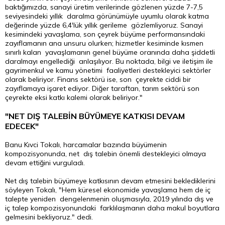
baktığımızda, sanayi üretim verilerinde gözlenen yüzde 7-7,5
seviyesindeki yıllık daralma görünümüyle uyumlu olarak katma
değerinde yüzde 6,4'lük yıllık gerileme gözlemliyoruz. Sanayi
kesimindeki yavaşlama, son çeyrek büyüme performansındaki
zayıflamanın ana unsuru olurken; hizmetler kesiminde kısmen
sınırlı kalan yavaşlamanın genel büyüme oranında daha şiddetli
daralmayı engellediği anlaşılıyor. Bu noktada, bilgi ve iletişim ile
gayrimenkul ve kamu yönetimi faaliyetleri destekleyici sektörler
olarak beliriyor. Finans sektörü ise, son çeyrekte ciddi bir
zayıflamaya işaret ediyor. Diğer taraftan, tarım sektörü son
çeyrekte eksi katkı kalemi olarak beliriyor."
"NET DIŞ TALEBİN BÜYÜMEYE KATKISI DEVAM
EDECEK"
Banu Kıvci Tokalı, harcamalar bazında büyümenin
kompozisyonunda, net dış talebin önemli destekleyici olmaya
devam ettiğini vurguladı.
Net dış talebin büyümeye katkısının devam etmesini beklediklerini
söyleyen Tokalı, "Hem küresel ekonomide yavaşlama hem de iç
talepte yeniden dengelenmenin oluşmasıyla, 2019 yılında dış ve
iç talep kompozisyonundaki farklılaşmanın daha makul boyutlara
gelmesini bekliyoruz." dedi.