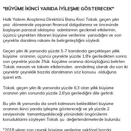
"BÜYÜME İKİNCİ YARIDA İYİLEŞME GÖSTERECEK"
Halk Yatırım Araştırma Direktörü Banu Kıvci Tokalı, geçen yılın
yaz döneminde yaşanan finansal dalgalanma ve öncesinde
başlayan parasal sıkılaşma adımlarının gecikmeli etkilerinin,
üçüncü çeyrekten itibaren büyüme verilerine yansıdığını ve son
çeyrekte daralma rakamı ile belirginleştiğini söyledi.
Geçen yılın ilk yarısında yüzde 5-7 bandında gerçekleşen yıllık
büyüme oranının, üçüncü çeyrekte yüzde 1,8'e geriledikten sonra
son çeyrekte yüzde 3'lük küçülme oranına dönüştüğünü belirten
Tokalı, mevsim ve takvim etkilerinden arındırılmış olarak da son iki
çeyrektir çeyreklik bazda daralmanın söz konusu olduğuna
işaret etti.
Tokalı, geçen yılın ilk yarısında yüzde 6,3 olan yıllık büyüme
oranının yılın sonunda yüzde 2,6'ya gerilediğini dile getirdi.
Bu yılın ilk yarısında da sınırlı kalmasını bekledikleri büyüme
oranının ikinci yarıda iyileşme göstereceği ve yılı yüzde 2
seviyesinde tamamlayabileceği yönündeki öngörülerini
koruduklarını söyleyen Tokalı, şu değerlendirmelerde bulundu:
"2018 yılının son çeyrek büyüme verilerine sektörel bazda