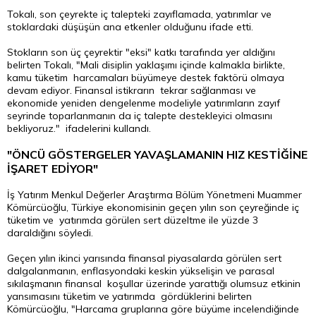
Tokalı, son çeyrekte iç talepteki zayıflamada, yatırımlar ve
stoklardaki düşüşün ana etkenler olduğunu ifade etti.
Stokların son üç çeyrektir "eksi" katkı tarafında yer aldığını
belirten Tokalı, "Mali disiplin yaklaşımı içinde kalmakla birlikte,
kamu tüketim harcamaları büyümeye destek faktörü olmaya
devam ediyor. Finansal istikrarın tekrar sağlanması ve
ekonomide yeniden dengelenme modeliyle yatırımların zayıf
seyrinde toparlanmanın da iç talepte destekleyici olmasını
bekliyoruz." ifadelerini kullandı.
"ÖNCÜ GÖSTERGELER YAVAŞLAMANIN HIZ KESTİĞİNE
İŞARET EDİYOR"
İş Yatırım Menkul Değerler Araştırma Bölüm Yönetmeni Muammer
Kömürcüoğlu, Türkiye ekonomisinin geçen yılın son çeyreğinde iç
tüketim ve yatırımda görülen sert düzeltme ile yüzde 3
daraldığını söyledi.
Geçen yılın ikinci yarısında finansal piyasalarda görülen sert
dalgalanmanın, enflasyondaki keskin yükselişin ve parasal
sıkılaşmanın finansal koşullar üzerinde yarattığı olumsuz etkinin
yansımasını tüketim ve yatırımda gördüklerini belirten
Kömürcüoğlu, "Harcama gruplarına göre büyüme incelendiğinde