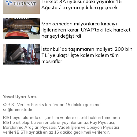
Türksat 3A uydusundaki yayınlar 16
Ağustos`ta yeni uydulara geçecek
Mahkemeden milyonlarca kiracıyı
ilgilendiren karar: UYAP’taki tek hareket
her şeyi değiştirdi
İstanbul`da taşınmanın maliyeti 200 bin
TL`ye ulaştı! İşte kalem kalem tüm
masraflar
Yasal Uyarı Notu
© BİST Verileri Foreks tarafından 15 dakika gecikmeli
sağlanmaktadır.
BIST piyasalarında oluşan tüm verilere ait telif hakları tamamen
BIST'e ait olup, bu veriler tekrar yayınlanamaz. Pay Piyasası,
Borçlanma Araçları Piyasası, Vadeli İşlem ve Opsiyon Piyasası
verileri BIST kaynaklı en az 15 dakika gecikmeli verilerdir.