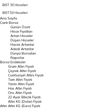
BIST 30 Hisseleri
BIST 50 Hisseleri
Ana Sayfa
BIST 100 Hisseleri
Canlı Borsa
Günün Özeti
En Çok Artan Hisseler
Hisse Fiyatları
Artan Hisseler
En Çok Düşen Hisseler
Düşen Hisseler
Hacmi Artanlar
Hacmi Artanlar
Adedi Artanlar
Geçmiş Kapanışlar
Dünya Borsaları
Raporlar
Dünya Borsaları
Borsa
Endeksler
Gram Altın Fiyatı
Raporlar
Çeyrek Altın Fiyatı
Endeksler
Cumhuriyet Altını Fiyatı
Tam Altın Fiyatı
Yarım Altın Fiyatı
DÖVİZ
Has Altın Fiyatı
Ons Altın Fiyatı
Döviz Kuru
22 Ayar Bilezik Fiyatı
Dolar Kuru
Altın KG (Dolar) Fiyatı
Altın
Altın KG (Euro) Fiyatı
Euro Kuru