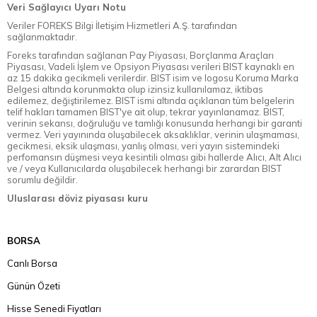
Veri Sağlayıcı Uyarı Notu
Veriler FOREKS Bilgi İletişim Hizmetleri A.Ş. tarafından
sağlanmaktadır.
Foreks tarafından sağlanan Pay Piyasası, Borçlanma Araçları
Piyasası, Vadeli İşlem ve Opsiyon Piyasası verileri BIST kaynaklı en
az 15 dakika gecikmeli verilerdir. BIST isim ve logosu Koruma Marka
Belgesi altında korunmakta olup izinsiz kullanılamaz, iktibas
edilemez, değiştirilemez. BIST ismi altında açıklanan tüm belgelerin
telif hakları tamamen BIST'ye ait olup, tekrar yayınlanamaz. BIST,
verinin sekansı, doğruluğu ve tamlığı konusunda herhangi bir garanti
vermez. Veri yayınında oluşabilecek aksaklıklar, verinin ulaşmaması,
gecikmesi, eksik ulaşması, yanlış olması, veri yayın sistemindeki
perfomansın düşmesi veya kesintili olması gibi hallerde Alıcı, Alt Alıcı
ve / veya Kullanıcılarda oluşabilecek herhangi bir zarardan BIST
sorumlu değildir.
Uluslarası döviz piyasası kuru
BORSA
Canlı Borsa
Günün Özeti
Hisse Senedi Fiyatları