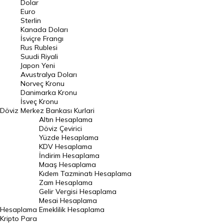
Dolar
Euro
Pound Kuru
Sterlin
Kanada Doları
Frank Kuru
İsviçre Frangı
Riyal Kuru
Rus Rublesi
Suudi Riyali
Avustralya Doları
Japon Yeni
Avustralya Doları
Danimarka Kronu Kuru
Norveç Kronu
Danimarka Kronu
Kanada Doları Kuru
İsveç Kronu
Döviz
Merkez Bankası Kurlari
Norveç Kronu Kuru
Altın Hesaplama
İsveç Kronu Kuru
Döviz Çevirici
Yüzde Hesaplama
Japon Yeni Kuru
KDV Hesaplama
İndirim Hesaplama
Serbest Piyasa Döviz Kurları
Maaş Hesaplama
Kıdem Tazminatı Hesaplama
Merkez Bankası Döviz Kurları
Zam Hesaplama
Gelir Vergisi Hesaplama
ALTIN
Mesai Hesaplama
Hesaplama
Emeklilik Hesaplama
Altın Fiyatları
Kripto Para