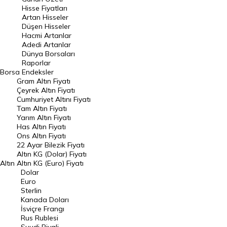
En Çok Artan Hisseler
Hisse Fiyatları
Artan Hisseler
En Çok Düşen Hisseler
Düşen Hisseler
Hacmi Artanlar
Hacmi Artanlar
Adedi Artanlar
Geçmiş Kapanışlar
Dünya Borsaları
Raporlar
Dünya Borsaları
Borsa
Endeksler
Gram Altın Fiyatı
Raporlar
Çeyrek Altın Fiyatı
Endeksler
Cumhuriyet Altını Fiyatı
Tam Altın Fiyatı
Yarım Altın Fiyatı
DÖVİZ
Has Altın Fiyatı
Ons Altın Fiyatı
Döviz Kuru
22 Ayar Bilezik Fiyatı
Dolar Kuru
Altın KG (Dolar) Fiyatı
Altın
Altın KG (Euro) Fiyatı
Euro Kuru
Dolar
Euro
Pound Kuru
Sterlin
Kanada Doları
Frank Kuru
İsviçre Frangı
Riyal Kuru
Rus Rublesi