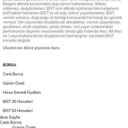
Belgesi altında korunmakta olup izinsiz kullanılamaz, iktibas
edilemez, değiştirilemez. BIST ismi altında açıklanan tüm belgelerin
telif hakları tamamen BIST'ye ait olup, tekrar yayınlanamaz. BIST,
verinin sekansı, doğruluğu ve tamlığı konusunda herhangi bir garanti
vermez. Veri yayınında oluşabilecek aksaklıklar, verinin ulaşmaması,
gecikmesi, eksik ulaşması, yanlış olması, veri yayın sistemindeki
perfomansın düşmesi veya kesintili olması gibi hallerde Alıcı, Alt Alıcı
ve / veya Kullanıcılarda oluşabilecek herhangi bir zarardan BIST
sorumlu değildir.
Uluslarası döviz piyasası kuru
BORSA
Canlı Borsa
Günün Özeti
Hisse Senedi Fiyatları
BIST 30 Hisseleri
BIST 50 Hisseleri
Ana Sayfa
BIST 100 Hisseleri
Canlı Borsa
Günün Özeti