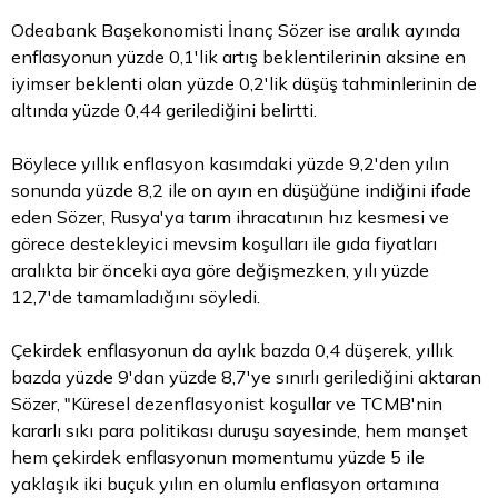
Odeabank Başekonomisti İnanç Sözer ise aralık ayında
enflasyonun yüzde 0,1'lik artış beklentilerinin aksine en
iyimser beklenti olan yüzde 0,2'lik düşüş tahminlerinin de
altında yüzde 0,44 gerilediğini belirtti.
Böylece yıllık enflasyon kasımdaki yüzde 9,2'den yılın
sonunda yüzde 8,2 ile on ayın en düşüğüne indiğini ifade
eden Sözer, Rusya'ya tarım ihracatının hız kesmesi ve
görece destekleyici mevsim koşulları ile gıda fiyatları
aralıkta bir önceki aya göre değişmezken, yılı yüzde
12,7'de tamamladığını söyledi.
Çekirdek enflasyonun da aylık bazda 0,4 düşerek, yıllık
bazda yüzde 9'dan yüzde 8,7'ye sınırlı gerilediğini aktaran
Sözer, "Küresel dezenflasyonist koşullar ve TCMB'nin
kararlı sıkı para politikası duruşu sayesinde, hem manşet
hem çekirdek enflasyonun momentumu yüzde 5 ile
yaklaşık iki buçuk yılın en olumlu enflasyon ortamına