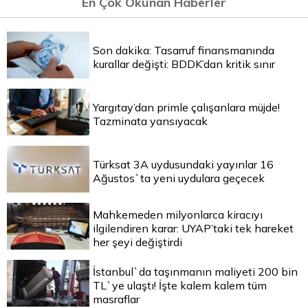
En Çok Okunan Haberler
Son dakika: Tasarruf finansmanında
kurallar değişti: BDDK’dan kritik sınır
Yargıtay’dan primle çalışanlara müjde!
Tazminata yansıyacak
Türksat 3A uydusundaki yayınlar 16
Ağustos`ta yeni uydulara geçecek
Mahkemeden milyonlarca kiracıyı
ilgilendiren karar: UYAP’taki tek hareket
her şeyi değiştirdi
İstanbul`da taşınmanın maliyeti 200 bin
TL`ye ulaştı! İşte kalem kalem tüm
masraflar