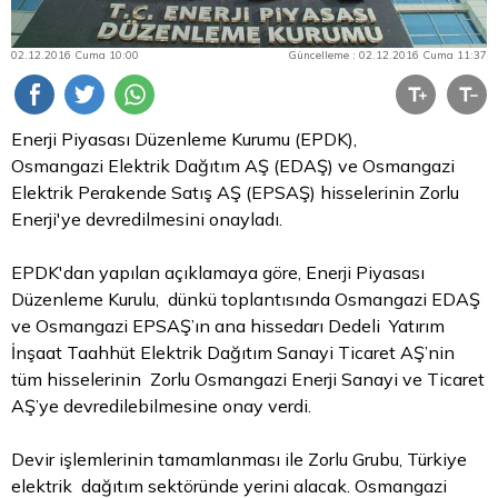
02.12.2016 Cuma 10:00
Güncelleme : 02.12.2016 Cuma 11:37
Enerji Piyasası Düzenleme Kurumu (EPDK),
Osmangazi Elektrik Dağıtım AŞ (EDAŞ) ve Osmangazi
Elektrik Perakende Satış AŞ (EPSAŞ) hisselerinin Zorlu
Enerji'ye devredilmesini onayladı.
EPDK'dan yapılan açıklamaya göre, Enerji Piyasası
Düzenleme Kurulu, dünkü toplantısında Osmangazi EDAŞ
ve Osmangazi EPSAŞ’ın ana hissedarı Dedeli Yatırım
İnşaat Taahhüt Elektrik Dağıtım Sanayi Ticaret AŞ’nin
tüm hisselerinin Zorlu Osmangazi Enerji Sanayi ve Ticaret
AŞ’ye devredilebilmesine onay verdi.
Devir işlemlerinin tamamlanması ile Zorlu Grubu, Türkiye
elektrik dağıtım sektöründe yerini alacak. Osmangazi