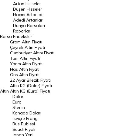
Artan Hisseler
En Çok Düşen Hisseler
Düşen Hisseler
Hacmi Artanlar
Hacmi Artanlar
Adedi Artanlar
Geçmiş Kapanışlar
Dünya Borsaları
Raporlar
Dünya Borsaları
Borsa
Endeksler
Gram Altın Fiyatı
Raporlar
Çeyrek Altın Fiyatı
Endeksler
Cumhuriyet Altını Fiyatı
Tam Altın Fiyatı
Yarım Altın Fiyatı
DÖVİZ
Has Altın Fiyatı
Ons Altın Fiyatı
Döviz Kuru
22 Ayar Bilezik Fiyatı
Dolar Kuru
Altın KG (Dolar) Fiyatı
Altın
Altın KG (Euro) Fiyatı
Euro Kuru
Dolar
Euro
Pound Kuru
Sterlin
Kanada Doları
Frank Kuru
İsviçre Frangı
Riyal Kuru
Rus Rublesi
Suudi Riyali
Avustralya Doları
Japon Yeni