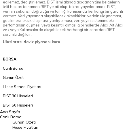
edilemez, değiştirilemez. BIST ismi altında açıklanan tüm belgelerin
telif hakları tamamen BIST'ye ait olup, tekrar yayınlanamaz. BIST,
verinin sekansı, doğruluğu ve tamlığı konusunda herhangi bir garanti
vermez. Veri yayınında oluşabilecek aksaklıklar, verinin ulaşmaması,
gecikmesi, eksik ulaşması, yanlış olması, veri yayın sistemindeki
perfomansın düşmesi veya kesintili olması gibi hallerde Alıcı, Alt Alıcı
ve / veya Kullanıcılarda oluşabilecek herhangi bir zarardan BIST
sorumlu değildir.
Uluslarası döviz piyasası kuru
BORSA
Canlı Borsa
Günün Özeti
Hisse Senedi Fiyatları
BIST 30 Hisseleri
BIST 50 Hisseleri
Ana Sayfa
BIST 100 Hisseleri
Canlı Borsa
Günün Özeti
En Çok Artan Hisseler
Hisse Fiyatları