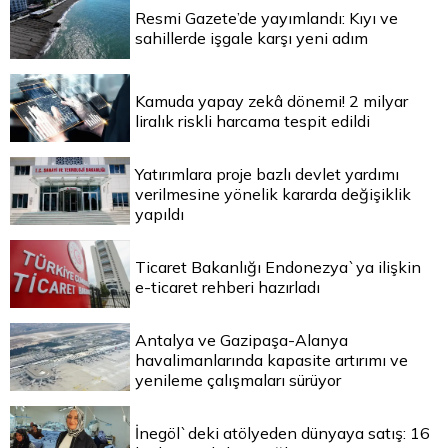
Resmi Gazete’de yayımlandı: Kıyı ve
sahillerde işgale karşı yeni adım
Kamuda yapay zekâ dönemi! 2 milyar
liralık riskli harcama tespit edildi
Yatırımlara proje bazlı devlet yardımı
verilmesine yönelik kararda değişiklik
yapıldı
Ticaret Bakanlığı Endonezya`ya ilişkin
e-ticaret rehberi hazırladı
Antalya ve Gazipaşa-Alanya
havalimanlarında kapasite artırımı ve
yenileme çalışmaları sürüyor
İnegöl`deki atölyeden dünyaya satış: 16