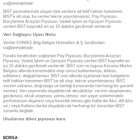
sağlanmaktadır.
BIST piyasalarında oluşan tüm verilere ait telif hakları tamamen
BIST'e ait olup, bu veriler tekrar yayınlanamaz. Pay Piyasası,
Borçlanma Araçları Piyasası, Vadeli İşlem ve Opsiyon Piyasası
verileri BIST kaynaklı en az 15 dakika gecikmeli verilerdir.
Veri Sağlayıcı Uyarı Notu
Veriler FOREKS Bilgi İletişim Hizmetleri A.Ş. tarafından
sağlanmaktadır.
Foreks tarafından sağlanan Pay Piyasası, Borçlanma Araçları
Piyasası, Vadeli İşlem ve Opsiyon Piyasası verileri BIST kaynaklı en
az 15 dakika gecikmeli verilerdir. BIST isim ve logosu Koruma Marka
Belgesi altında korunmakta olup izinsiz kullanılamaz, iktibas
edilemez, değiştirilemez. BIST ismi altında açıklanan tüm belgelerin
telif hakları tamamen BIST'ye ait olup, tekrar yayınlanamaz. BIST,
verinin sekansı, doğruluğu ve tamlığı konusunda herhangi bir garanti
vermez. Veri yayınında oluşabilecek aksaklıklar, verinin ulaşmaması,
gecikmesi, eksik ulaşması, yanlış olması, veri yayın sistemindeki
perfomansın düşmesi veya kesintili olması gibi hallerde Alıcı, Alt Alıcı
ve / veya Kullanıcılarda oluşabilecek herhangi bir zarardan BIST
sorumlu değildir.
Uluslarası döviz piyasası kuru
BORSA