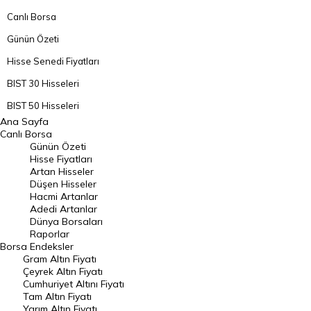
Canlı Borsa
Günün Özeti
Hisse Senedi Fiyatları
BIST 30 Hisseleri
BIST 50 Hisseleri
Ana Sayfa
BIST 100 Hisseleri
Canlı Borsa
Günün Özeti
En Çok Artan Hisseler
Hisse Fiyatları
Artan Hisseler
En Çok Düşen Hisseler
Düşen Hisseler
Hacmi Artanlar
Hacmi Artanlar
Adedi Artanlar
Geçmiş Kapanışlar
Dünya Borsaları
Raporlar
Dünya Borsaları
Borsa
Endeksler
Gram Altın Fiyatı
Raporlar
Çeyrek Altın Fiyatı
Endeksler
Cumhuriyet Altını Fiyatı
Tam Altın Fiyatı
Yarım Altın Fiyatı