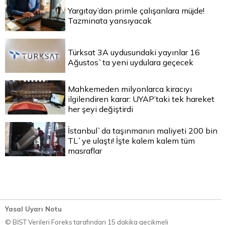
Yargıtay’dan primle çalışanlara müjde!
Tazminata yansıyacak
Türksat 3A uydusundaki yayınlar 16
Ağustos`ta yeni uydulara geçecek
Mahkemeden milyonlarca kiracıyı
ilgilendiren karar: UYAP’taki tek hareket
her şeyi değiştirdi
İstanbul`da taşınmanın maliyeti 200 bin
TL`ye ulaştı! İşte kalem kalem tüm
masraflar
Yasal Uyarı Notu
© BİST Verileri Foreks tarafından 15 dakika gecikmeli