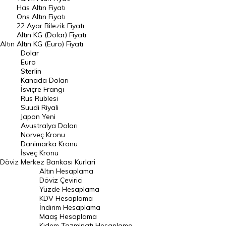
DÖVİZ
Has Altın Fiyatı
Ons Altın Fiyatı
Döviz Kuru
22 Ayar Bilezik Fiyatı
Dolar Kuru
Altın KG (Dolar) Fiyatı
Altın
Altın KG (Euro) Fiyatı
Euro Kuru
Dolar
Euro
Pound Kuru
Sterlin
Kanada Doları
Frank Kuru
İsviçre Frangı
Riyal Kuru
Rus Rublesi
Suudi Riyali
Avustralya Doları
Japon Yeni
Avustralya Doları
Danimarka Kronu Kuru
Norveç Kronu
Danimarka Kronu
Kanada Doları Kuru
İsveç Kronu
Döviz
Merkez Bankası Kurlari
Norveç Kronu Kuru
Altın Hesaplama
İsveç Kronu Kuru
Döviz Çevirici
Yüzde Hesaplama
Japon Yeni Kuru
KDV Hesaplama
İndirim Hesaplama
Serbest Piyasa Döviz Kurları
Maaş Hesaplama
Kıdem Tazminatı Hesaplama