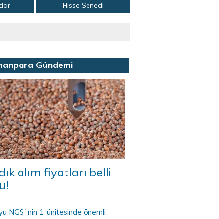
adar
Hisse Senedi
manpara Gündemi
dık alım fiyatları belli
u!
yu NGS`nin 1. ünitesinde önemli