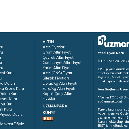
ALTIN
ru
Altın Fiyatları
ru
Gram Altın Fiyatı
Yasal Uyarı Notu
u
Çeyrek Altın Fiyatı
© BİST Verileri Forek
uru
Cumhuriyet Altını Fiyatı
ru
Yarım Altın Fiyatı
BIST piyasalarında ol
esi Kuru
Altın (ONS) Fiyatı
ait olup, bu veriler 
Piyasası, Vadeli İşle
u
Bilezik Fiyatları
dakika gecikmeli veril
ya Doları
Dolar/Kg Altın Fiyatı
ka Kronu Kuru
Euro/Kg Altın Fiyatı
Veri Sağlayıcı Uyar
oları Kuru
Kapalı Çarşı Altın
*(Veriler FOREKS Bilg
Fiyatları
ronu Kuru
sağlanmaktadır)
onu Kuru
UZMANPARA
ni Kuru
Foreks tarafından sa
KÜNYE
Vadeli İşlem ve Opsiy
Piyasa Döviz
gecikmeli verilerdir.
korunmakta olup izins
Bankası Döviz
BIST ismi altında açı