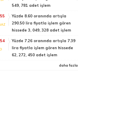
549, 781 adet işlem
:55
Yüzde 8.60 oranında artışla
290.50 lira fiyatla işlem gören
GAZ
hissede 3, 049, 328 adet işlem
:54
Yüzde 7.26 oranında artışla 7.39
lira fiyatla işlem gören hissede
FO
62, 272, 450 adet işlem
daha fazla