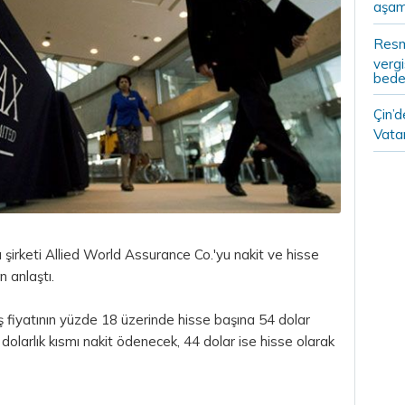
aşam
Resm
vergi
bedel
Çin’
Vatan
a şirketi Allied World Assurance Co.'yu nakit ve hisse
n anlaştı.
 fiyatının yüzde 18 üzerinde hisse başına 54
dolar
olarlık kısmı nakit ödenecek, 44 dolar ise hisse olarak