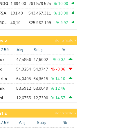
NDG
1.694,00
261.879.525
% 10,00
FSA
191,40
543.467.311
% 10,00
RCL
46,10
325.967.199
% 9,97
viz
daha fazla
17:59
Alış
Satış
%
lar
47,5856
47,6002
% 0,07
ro
54,9254
54,9747
% -0,06
rlin
64,0405
64,3615
% 14,10
ank
58,5912
58,8849
% 12,46
al
12,6755
12,7390
% 14,57
tia
daha fazla
17:59
Alış
Satış
%