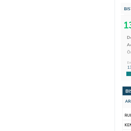
BIS
1
D
Aç
Ö
En
1
BI
AR
RU
KE