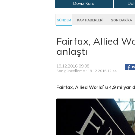
Döviz Kuru
Dol
GÜNDEM
KAP HABERLERİ
SON DAKİKA
Fairfax, Allied W
anlaştı
19.12.2016 09:08
Son güncelleme : 19.12.2016 12:44
Fairfax, Allied World`u 4,9 milyar 