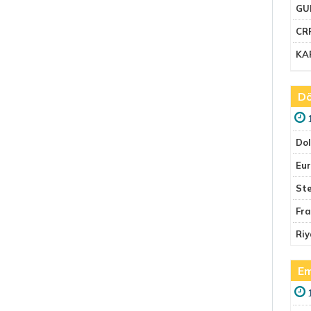
GU
CR
KA
Dö
Do
Eu
Ste
Fr
Riy
Em