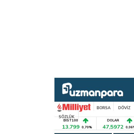
BORSA
DÖVİZ
SÖZLÜK
BIST100
DOLAR
13.799
47,5972
0,70%
0,06