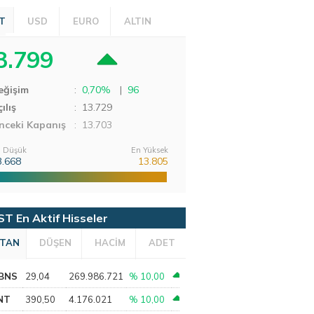
T
USD
EURO
ALTIN
3.799
eğişim
:
0,70%
|
96
ılış
:
13.729
nceki Kapanış
: 13.703
 Düşük
En Yüksek
3.668
13.805
ST En Aktif Hisseler
TAN
DÜŞEN
HACİM
ADET
BNS
29,04
269.986.721
% 10,00
NT
390,50
4.176.021
% 10,00