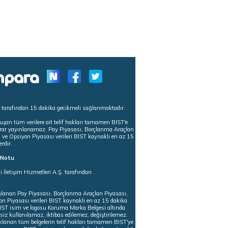
s tarafından 15 dakika gecikmeli sağlanmaktadır.
uşan tüm verilere ait telif hakları tamamen BIST'e
tekrar yayınlanamaz. Pay Piyasası, Borçlanma Araçları
m ve Opsiyon Piyasası verileri BIST kaynaklı en az 15
erdir.
ı Notu
i İletişim Hizmetleri A.Ş. tarafından
ğlanan Pay Piyasası, Borçlanma Araçları Piyasası,
on Piyasası verileri BIST kaynaklı en az 15 dakika
 BIST isim ve logosu Koruma Marka Belgesi altında
iz kullanılamaz, iktibas edilemez, değiştirilemez.
klanan tüm belgelerin telif hakları tamamen BIST'ye