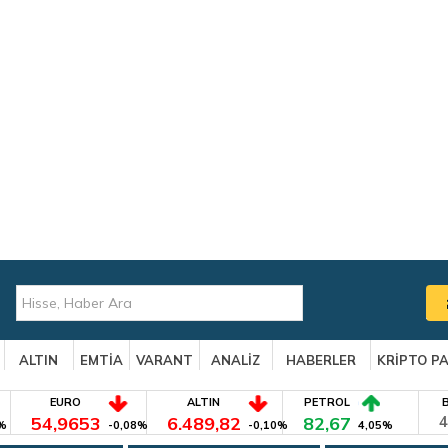
ALTIN
EMTİA
VARANT
ANALİZ
HABERLER
KRİPTO P
EURO
ALTIN
PETROL
54,9653
6.489,82
82,67
4
%
-0,08%
-0,10%
4,05%