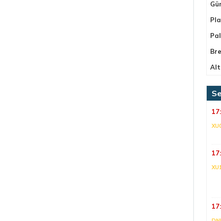
Gü
Pla
Pa
Bre
Alt
Se
17
XU
17
XU
17
DNI