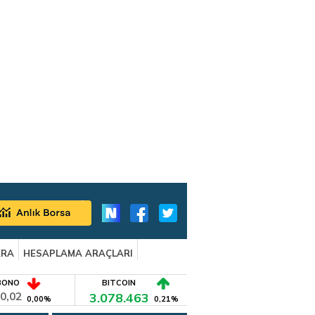
ARA
HESAPLAMA ARAÇLARI
BONO
BITCOIN
0,02
3.078.463
0,00%
0,21%