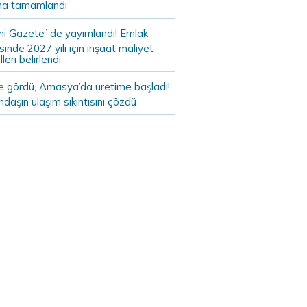
a tamamlandı
i Gazete`de yayımlandı! Emlak
sinde 2027 yılı için inşaat maliyet
leri belirlendi
de gördü, Amasya’da üretime başladı!
daşın ulaşım sıkıntısını çözdü