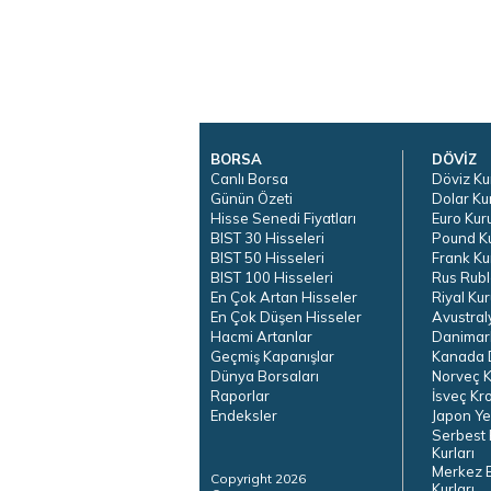
BORSA
DÖVİZ
Canlı Borsa
Döviz Ku
Günün Özeti
Dolar Ku
Hisse Senedi Fiyatları
Euro Kur
BIST 30 Hisseleri
Pound K
BIST 50 Hisseleri
Frank Ku
BIST 100 Hisseleri
Rus Rubl
En Çok Artan Hisseler
Riyal Kur
En Çok Düşen Hisseler
Avustral
Hacmi Artanlar
Danimar
Geçmiş Kapanışlar
Kanada D
Dünya Borsaları
Norveç K
Raporlar
İsveç Kr
Endeksler
Japon Ye
Serbest 
Kurları
Merkez 
Copyright 2026
Kurları