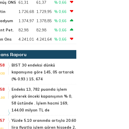
müş ONS
61,31
61,37
% 0,66
tin
1.726,68
1.729,95
% 0,66
ladyum
1.374,97
1.378,85
% 0,66
nt Pet.
82,98
82,98
% 0,66
ın Ons
4.241,01
4.241,64
% 0,66
ans Raporu
:58
BIST 30 endeksi dünkü
kapanışına göre 145, 05 artarak
030
(% 0.93 ) 15, 674
:58
Endeks 13, 782 puanda işlem
görerek önceki kapanışının % 0,
100
58 üstünde . İşlem hacmi 169,
144.00 milyon TL de
:57
Yüzde 5.10 oranında artışla 20.60
lira fiyatla işlem gören hissede 2,
SI