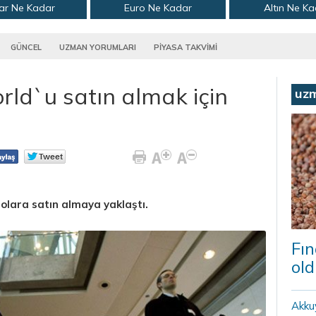
ar Ne Kadar
Euro Ne Kadar
Altın Ne K
GÜNCEL
UZMAN YORUMLARI
PİYASA TAKVİMİ
orld`u satın almak için
uz
dolara satın almaya yaklaştı.
Fın
old
Akku