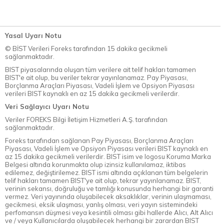
Yasal Uyarı Notu
© BİST Verileri Foreks tarafından 15 dakika gecikmeli
sağlanmaktadır.
BIST piyasalarında oluşan tüm verilere ait telif hakları tamamen
BIST'e ait olup, bu veriler tekrar yayınlanamaz. Pay Piyasası,
Borçlanma Araçları Piyasası, Vadeli İşlem ve Opsiyon Piyasası
verileri BIST kaynaklı en az 15 dakika gecikmeli verilerdir.
Veri Sağlayıcı Uyarı Notu
Veriler FOREKS Bilgi İletişim Hizmetleri A.Ş. tarafından
sağlanmaktadır.
Foreks tarafından sağlanan Pay Piyasası, Borçlanma Araçları
Piyasası, Vadeli İşlem ve Opsiyon Piyasası verileri BIST kaynaklı en
az 15 dakika gecikmeli verilerdir. BIST isim ve logosu Koruma Marka
Belgesi altında korunmakta olup izinsiz kullanılamaz, iktibas
edilemez, değiştirilemez. BIST ismi altında açıklanan tüm belgelerin
telif hakları tamamen BIST'ye ait olup, tekrar yayınlanamaz. BIST,
verinin sekansı, doğruluğu ve tamlığı konusunda herhangi bir garanti
vermez. Veri yayınında oluşabilecek aksaklıklar, verinin ulaşmaması,
gecikmesi, eksik ulaşması, yanlış olması, veri yayın sistemindeki
perfomansın düşmesi veya kesintili olması gibi hallerde Alıcı, Alt Alıcı
ve / veya Kullanıcılarda oluşabilecek herhangi bir zarardan BIST