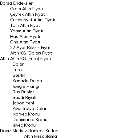
Borsa
Endeksler
Gram Altın Fiyatı
Raporlar
Çeyrek Altın Fiyatı
Endeksler
Cumhuriyet Altını Fiyatı
Tam Altın Fiyatı
Yarım Altın Fiyatı
DÖVİZ
Has Altın Fiyatı
Ons Altın Fiyatı
Döviz Kuru
22 Ayar Bilezik Fiyatı
Dolar Kuru
Altın KG (Dolar) Fiyatı
Altın
Altın KG (Euro) Fiyatı
Euro Kuru
Dolar
Euro
Pound Kuru
Sterlin
Kanada Doları
Frank Kuru
İsviçre Frangı
Riyal Kuru
Rus Rublesi
Suudi Riyali
Avustralya Doları
Japon Yeni
Avustralya Doları
Danimarka Kronu Kuru
Norveç Kronu
Danimarka Kronu
Kanada Doları Kuru
İsveç Kronu
Döviz
Merkez Bankası Kurlari
Norveç Kronu Kuru
Altın Hesaplama