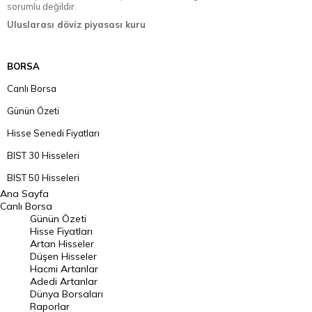
sorumlu değildir.
Uluslarası döviz piyasası kuru
BORSA
Canlı Borsa
Günün Özeti
Hisse Senedi Fiyatları
BIST 30 Hisseleri
BIST 50 Hisseleri
Ana Sayfa
BIST 100 Hisseleri
Canlı Borsa
Günün Özeti
En Çok Artan Hisseler
Hisse Fiyatları
Artan Hisseler
En Çok Düşen Hisseler
Düşen Hisseler
Hacmi Artanlar
Hacmi Artanlar
Adedi Artanlar
Geçmiş Kapanışlar
Dünya Borsaları
Raporlar
Dünya Borsaları