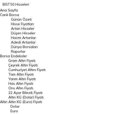
BIST 50 Hisseleri
Ana Sayfa
BIST 100 Hisseleri
Canlı Borsa
Günün Özeti
En Çok Artan Hisseler
Hisse Fiyatları
Artan Hisseler
En Çok Düşen Hisseler
Düşen Hisseler
Hacmi Artanlar
Hacmi Artanlar
Adedi Artanlar
Geçmiş Kapanışlar
Dünya Borsaları
Raporlar
Dünya Borsaları
Borsa
Endeksler
Gram Altın Fiyatı
Raporlar
Çeyrek Altın Fiyatı
Endeksler
Cumhuriyet Altını Fiyatı
Tam Altın Fiyatı
Yarım Altın Fiyatı
DÖVİZ
Has Altın Fiyatı
Ons Altın Fiyatı
Döviz Kuru
22 Ayar Bilezik Fiyatı
Dolar Kuru
Altın KG (Dolar) Fiyatı
Altın
Altın KG (Euro) Fiyatı
Euro Kuru
Dolar
Euro
Pound Kuru