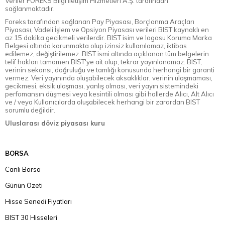
Veriler FOREKS Bilgi İletişim Hizmetleri A.Ş. tarafından
sağlanmaktadır.
Foreks tarafından sağlanan Pay Piyasası, Borçlanma Araçları
Piyasası, Vadeli İşlem ve Opsiyon Piyasası verileri BIST kaynaklı en
az 15 dakika gecikmeli verilerdir. BIST isim ve logosu Koruma Marka
Belgesi altında korunmakta olup izinsiz kullanılamaz, iktibas
edilemez, değiştirilemez. BIST ismi altında açıklanan tüm belgelerin
telif hakları tamamen BIST'ye ait olup, tekrar yayınlanamaz. BIST,
verinin sekansı, doğruluğu ve tamlığı konusunda herhangi bir garanti
vermez. Veri yayınında oluşabilecek aksaklıklar, verinin ulaşmaması,
gecikmesi, eksik ulaşması, yanlış olması, veri yayın sistemindeki
perfomansın düşmesi veya kesintili olması gibi hallerde Alıcı, Alt Alıcı
ve / veya Kullanıcılarda oluşabilecek herhangi bir zarardan BIST
sorumlu değildir.
Uluslarası döviz piyasası kuru
BORSA
Canlı Borsa
Günün Özeti
Hisse Senedi Fiyatları
BIST 30 Hisseleri