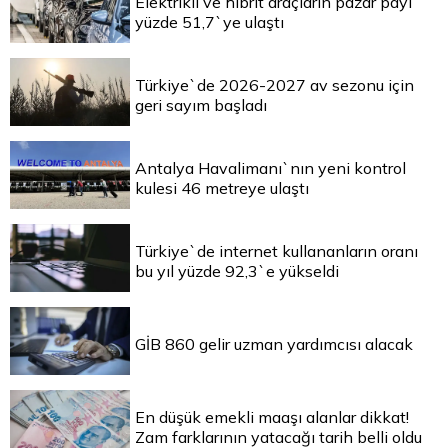
Elektrikli ve hibrit araçların pazar payı
yüzde 51,7`ye ulaştı
Türkiye`de 2026-2027 av sezonu için
geri sayım başladı
Antalya Havalimanı`nın yeni kontrol
kulesi 46 metreye ulaştı
Türkiye`de internet kullananların oranı
bu yıl yüzde 92,3`e yükseldi
GİB 860 gelir uzman yardımcısı alacak
En düşük emekli maaşı alanlar dikkat!
Zam farklarının yatacağı tarih belli oldu