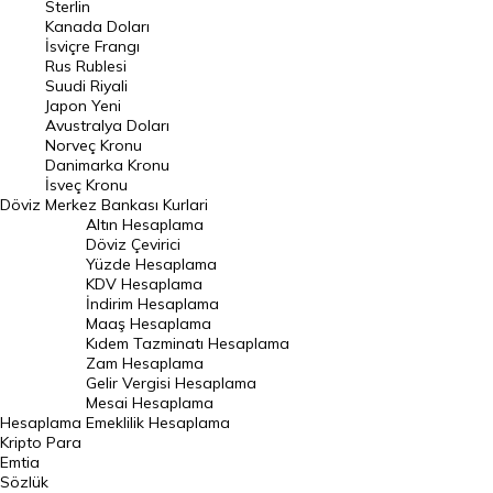
Sterlin
Kanada Doları
Frank Kuru
İsviçre Frangı
Riyal Kuru
Rus Rublesi
Suudi Riyali
Avustralya Doları
Japon Yeni
Avustralya Doları
Danimarka Kronu Kuru
Norveç Kronu
Danimarka Kronu
Kanada Doları Kuru
İsveç Kronu
Döviz
Merkez Bankası Kurlari
Norveç Kronu Kuru
Altın Hesaplama
İsveç Kronu Kuru
Döviz Çevirici
Yüzde Hesaplama
Japon Yeni Kuru
KDV Hesaplama
İndirim Hesaplama
Serbest Piyasa Döviz Kurları
Maaş Hesaplama
Kıdem Tazminatı Hesaplama
Merkez Bankası Döviz Kurları
Zam Hesaplama
Gelir Vergisi Hesaplama
ALTIN
Mesai Hesaplama
Hesaplama
Emeklilik Hesaplama
Altın Fiyatları
Kripto Para
Emtia
Gram Altın Fiyatı
Sözlük