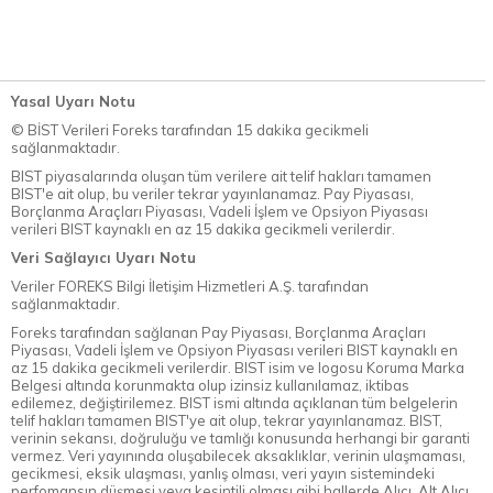
Yasal Uyarı Notu
© BİST Verileri Foreks tarafından 15 dakika gecikmeli
sağlanmaktadır.
BIST piyasalarında oluşan tüm verilere ait telif hakları tamamen
BIST'e ait olup, bu veriler tekrar yayınlanamaz. Pay Piyasası,
Borçlanma Araçları Piyasası, Vadeli İşlem ve Opsiyon Piyasası
verileri BIST kaynaklı en az 15 dakika gecikmeli verilerdir.
Veri Sağlayıcı Uyarı Notu
Veriler FOREKS Bilgi İletişim Hizmetleri A.Ş. tarafından
sağlanmaktadır.
Foreks tarafından sağlanan Pay Piyasası, Borçlanma Araçları
Piyasası, Vadeli İşlem ve Opsiyon Piyasası verileri BIST kaynaklı en
az 15 dakika gecikmeli verilerdir. BIST isim ve logosu Koruma Marka
Belgesi altında korunmakta olup izinsiz kullanılamaz, iktibas
edilemez, değiştirilemez. BIST ismi altında açıklanan tüm belgelerin
telif hakları tamamen BIST'ye ait olup, tekrar yayınlanamaz. BIST,
verinin sekansı, doğruluğu ve tamlığı konusunda herhangi bir garanti
vermez. Veri yayınında oluşabilecek aksaklıklar, verinin ulaşmaması,
gecikmesi, eksik ulaşması, yanlış olması, veri yayın sistemindeki
perfomansın düşmesi veya kesintili olması gibi hallerde Alıcı, Alt Alıcı