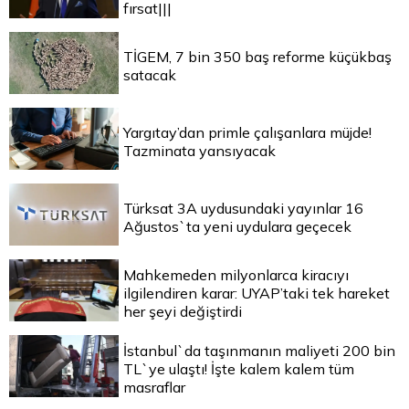
fırsat|||
TİGEM, 7 bin 350 baş reforme küçükbaş
satacak
Yargıtay’dan primle çalışanlara müjde!
Tazminata yansıyacak
Türksat 3A uydusundaki yayınlar 16
Ağustos`ta yeni uydulara geçecek
Mahkemeden milyonlarca kiracıyı
ilgilendiren karar: UYAP’taki tek hareket
her şeyi değiştirdi
İstanbul`da taşınmanın maliyeti 200 bin
TL`ye ulaştı! İşte kalem kalem tüm
masraflar