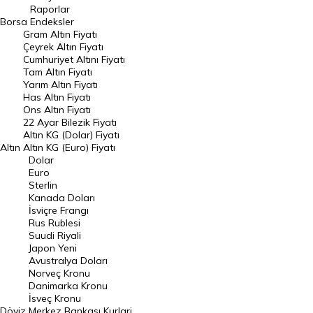
Raporlar
Dünya Borsaları
Borsa
Endeksler
Gram Altın Fiyatı
Raporlar
Çeyrek Altın Fiyatı
Endeksler
Cumhuriyet Altını Fiyatı
Tam Altın Fiyatı
Yarım Altın Fiyatı
DÖVİZ
Has Altın Fiyatı
Ons Altın Fiyatı
Döviz Kuru
22 Ayar Bilezik Fiyatı
Dolar Kuru
Altın KG (Dolar) Fiyatı
Altın
Altın KG (Euro) Fiyatı
Euro Kuru
Dolar
Euro
Pound Kuru
Sterlin
Kanada Doları
Frank Kuru
İsviçre Frangı
Riyal Kuru
Rus Rublesi
Suudi Riyali
Avustralya Doları
Japon Yeni
Avustralya Doları
Danimarka Kronu Kuru
Norveç Kronu
Danimarka Kronu
Kanada Doları Kuru
İsveç Kronu
Döviz
Merkez Bankası Kurlari
Norveç Kronu Kuru