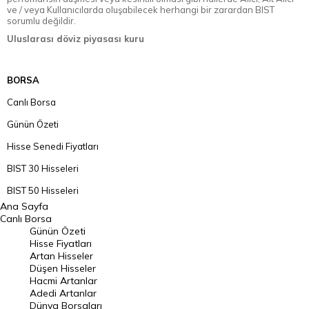
ve / veya Kullanıcılarda oluşabilecek herhangi bir zarardan BIST
sorumlu değildir.
Uluslarası döviz piyasası kuru
BORSA
Canlı Borsa
Günün Özeti
Hisse Senedi Fiyatları
BIST 30 Hisseleri
BIST 50 Hisseleri
Ana Sayfa
BIST 100 Hisseleri
Canlı Borsa
Günün Özeti
En Çok Artan Hisseler
Hisse Fiyatları
Artan Hisseler
En Çok Düşen Hisseler
Düşen Hisseler
Hacmi Artanlar
Hacmi Artanlar
Adedi Artanlar
Geçmiş Kapanışlar
Dünya Borsaları