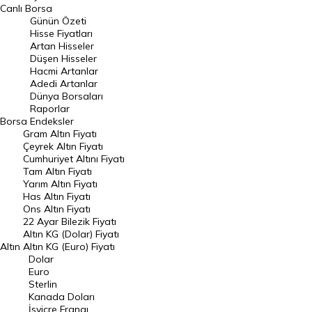
BIST 100 Hisseleri
Canlı Borsa
Günün Özeti
En Çok Artan Hisseler
Hisse Fiyatları
Artan Hisseler
En Çok Düşen Hisseler
Düşen Hisseler
Hacmi Artanlar
Hacmi Artanlar
Adedi Artanlar
Geçmiş Kapanışlar
Dünya Borsaları
Raporlar
Dünya Borsaları
Borsa
Endeksler
Gram Altın Fiyatı
Raporlar
Çeyrek Altın Fiyatı
Endeksler
Cumhuriyet Altını Fiyatı
Tam Altın Fiyatı
Yarım Altın Fiyatı
DÖVİZ
Has Altın Fiyatı
Ons Altın Fiyatı
Döviz Kuru
22 Ayar Bilezik Fiyatı
Dolar Kuru
Altın KG (Dolar) Fiyatı
Altın
Altın KG (Euro) Fiyatı
Euro Kuru
Dolar
Euro
Pound Kuru
Sterlin
Kanada Doları
Frank Kuru
İsviçre Frangı