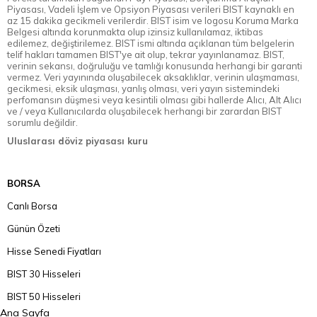
Piyasası, Vadeli İşlem ve Opsiyon Piyasası verileri BIST kaynaklı en
az 15 dakika gecikmeli verilerdir. BIST isim ve logosu Koruma Marka
Belgesi altında korunmakta olup izinsiz kullanılamaz, iktibas
edilemez, değiştirilemez. BIST ismi altında açıklanan tüm belgelerin
telif hakları tamamen BIST'ye ait olup, tekrar yayınlanamaz. BIST,
verinin sekansı, doğruluğu ve tamlığı konusunda herhangi bir garanti
vermez. Veri yayınında oluşabilecek aksaklıklar, verinin ulaşmaması,
gecikmesi, eksik ulaşması, yanlış olması, veri yayın sistemindeki
perfomansın düşmesi veya kesintili olması gibi hallerde Alıcı, Alt Alıcı
ve / veya Kullanıcılarda oluşabilecek herhangi bir zarardan BIST
sorumlu değildir.
Uluslarası döviz piyasası kuru
BORSA
Canlı Borsa
Günün Özeti
Hisse Senedi Fiyatları
BIST 30 Hisseleri
BIST 50 Hisseleri
Ana Sayfa