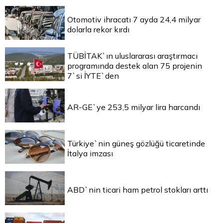
Otomotiv ihracatı 7 ayda 24,4 milyar
dolarla rekor kırdı
TÜBİTAK`ın uluslararası araştırmacı
programında destek alan 75 projenin
7`si İYTE`den
AR-GE`ye 253,5 milyar lira harcandı
Türkiye`nin güneş gözlüğü ticaretinde
İtalya imzası
ABD`nin ticari ham petrol stokları arttı