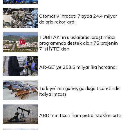
Otomotiv ihracatı 7 ayda 24,4 milyar
dolarla rekor kırdı
TÜBİTAK`ın uluslararası araştırmacı
programında destek alan 75 projenin
7`si İYTE`den
AR-GE`ye 253,5 milyar lira harcandı
Türkiye`nin güneş gözlüğü ticaretinde
İtalya imzası
ABD`nin ticari ham petrol stokları arttı