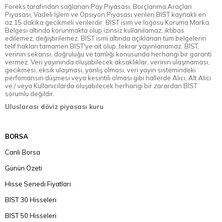
Foreks tarafından sağlanan Pay Piyasası, Borçlanma Araçları
Piyasası, Vadeli İşlem ve Opsiyon Piyasası verileri BIST kaynaklı en
az 15 dakika gecikmeli verilerdir. BIST isim ve logosu Koruma Marka
Belgesi altında korunmakta olup izinsiz kullanılamaz, iktibas
edilemez, değiştirilemez. BIST ismi altında açıklanan tüm belgelerin
telif hakları tamamen BIST'ye ait olup, tekrar yayınlanamaz. BIST,
verinin sekansı, doğruluğu ve tamlığı konusunda herhangi bir garanti
vermez. Veri yayınında oluşabilecek aksaklıklar, verinin ulaşmaması,
gecikmesi, eksik ulaşması, yanlış olması, veri yayın sistemindeki
perfomansın düşmesi veya kesintili olması gibi hallerde Alıcı, Alt Alıcı
ve / veya Kullanıcılarda oluşabilecek herhangi bir zarardan BIST
sorumlu değildir.
Uluslarası döviz piyasası kuru
BORSA
Canlı Borsa
Günün Özeti
Hisse Senedi Fiyatları
BIST 30 Hisseleri
BIST 50 Hisseleri