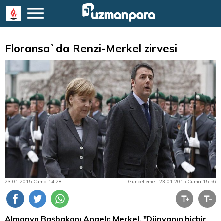
Floransa`da Renzi-Merkel zirvesi
23.01.2015 Cuma 14:28
Güncelleme : 23.01.2015 Cuma 15:56
Almanya Başbakanı Angela Merkel, "Dünyanın hiçbir