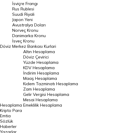
İsviçre Frangı
Riyal Kuru
Rus Rublesi
Suudi Riyali
Avustralya Doları
Japon Yeni
Avustralya Doları
Danimarka Kronu Kuru
Norveç Kronu
Danimarka Kronu
Kanada Doları Kuru
İsveç Kronu
Döviz
Merkez Bankası Kurlari
Norveç Kronu Kuru
Altın Hesaplama
İsveç Kronu Kuru
Döviz Çevirici
Yüzde Hesaplama
Japon Yeni Kuru
KDV Hesaplama
İndirim Hesaplama
Serbest Piyasa Döviz Kurları
Maaş Hesaplama
Kıdem Tazminatı Hesaplama
Merkez Bankası Döviz Kurları
Zam Hesaplama
Gelir Vergisi Hesaplama
ALTIN
Mesai Hesaplama
Hesaplama
Emeklilik Hesaplama
Altın Fiyatları
Kripto Para
Emtia
Gram Altın Fiyatı
Sözlük
Çeyrek Altın Fiyatı
Haberler
Yazarlar