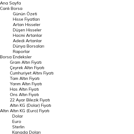
Ana Sayfa
BIST 100 Hisseleri
Canlı Borsa
Günün Özeti
En Çok Artan Hisseler
Hisse Fiyatları
Artan Hisseler
En Çok Düşen Hisseler
Düşen Hisseler
Hacmi Artanlar
Hacmi Artanlar
Adedi Artanlar
Geçmiş Kapanışlar
Dünya Borsaları
Raporlar
Dünya Borsaları
Borsa
Endeksler
Gram Altın Fiyatı
Raporlar
Çeyrek Altın Fiyatı
Endeksler
Cumhuriyet Altını Fiyatı
Tam Altın Fiyatı
Yarım Altın Fiyatı
DÖVİZ
Has Altın Fiyatı
Ons Altın Fiyatı
Döviz Kuru
22 Ayar Bilezik Fiyatı
Dolar Kuru
Altın KG (Dolar) Fiyatı
Altın
Altın KG (Euro) Fiyatı
Euro Kuru
Dolar
Euro
Pound Kuru
Sterlin
Kanada Doları
Frank Kuru