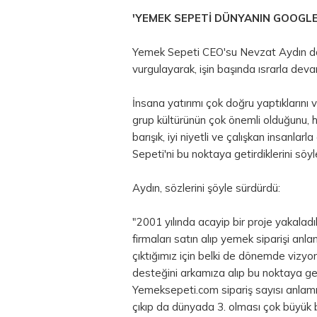
'YEMEK SEPETİ DÜNYANIN GOOGLE'
Yemek Sepeti CEO'su Nevzat Aydın da
vurgulayarak, işin başında ısrarla devam
İnsana yatırımı çok doğru yaptıklarını 
grup kültürünün çok önemli olduğunu, 
barışık, iyi niyetli ve çalışkan insanlar
Sepeti'ni bu noktaya getirdiklerini söyl
Aydın, sözlerini şöyle sürdürdü:
"2001 yılında acayip bir proje yakala
firmaları satın alıp yemek siparişi anla
çıktığımız için belki de dönemde vizyo
desteğini arkamıza alıp bu noktaya gele
Yemeksepeti.com sipariş sayısı anlamı
çıkıp da dünyada 3. olması çok büyük bi