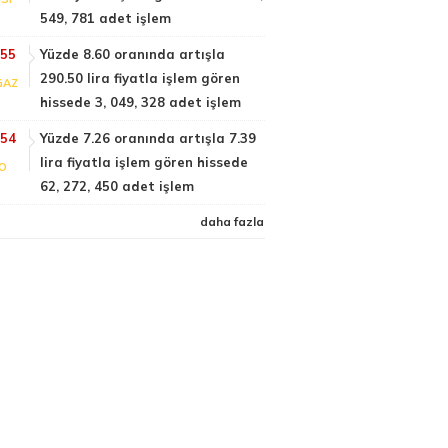
549, 781 adet işlem
:55
Yüzde 8.60 oranında artışla
290.50 lira fiyatla işlem gören
GAZ
hissede 3, 049, 328 adet işlem
:54
Yüzde 7.26 oranında artışla 7.39
lira fiyatla işlem gören hissede
FO
62, 272, 450 adet işlem
daha fazla