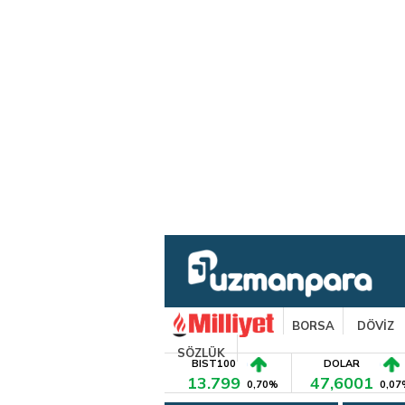
BORSA
DÖVİZ
SÖZLÜK
BIST100
DOLAR
13.799
47,6001
0,70%
0,07