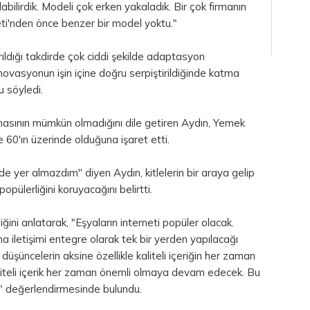
bilirdik. Modeli çok erken yakaladık. Bir çok firmanın
ti'nden önce benzer bir model yoktu."
rıldığı takdirde çok ciddi şekilde adaptasyon
novasyonun işin içine doğru serpiştirildiğinde katma
 söyledi.
masının mümkün olmadığını dile getiren Aydın, Yemek
 60'ın üzerinde olduğuna işaret etti.
de yer almazdım'' diyen Aydın, kitlelerin bir araya gelip
popülerliğini koruyacağını belirtti.
endiğini anlatarak, "Eşyaların interneti popüler olacak.
a iletişimi entegre olarak tek bir yerden yapılacağı
 düşüncelerin aksine özellikle kaliteli içeriğin her zaman
liteli içerik her zaman önemli olmaya devam edecek. Bu
 değerlendirmesinde bulundu.