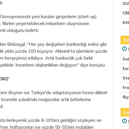
ı.
GU
CR
onuşmasında yeni kurulan girişimlerin (start-up)
KA
fikirleri yeşertebilecek imkanların oluşmasının
li olduğunu belirtti.
Dö
den Binbaşgil, "Her şey değişirken bankacılığı eskisi gibi
ık yılda yüzde 200 büyüyor. Akbank'ta işlemlerin yüzde
im
herşeyimizi etkiliyor. Artık bankacılık çok farklı
Do
kilde. İnsanların alışkanlıkları değişiyor" diye konuştu.
Eu
Ste
RİZ'
Fr
em Boyner ise Türkiye'de adaptasyonun hızına dikkati
Riy
 ticaretle sokaktaki mağazalar artık birbirlerine
i.
Em
ızla ilerleyerek yüzde 8-10'lara geldiğini söyleyen ve
0'ının, haftasonları ise yüzde 50-55'inin mobilden