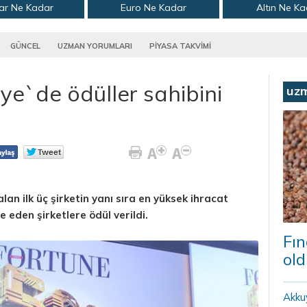
ar Ne Kadar
Euro Ne Kadar
Altın Ne K
GÜNCEL
UZMAN YORUMLARI
PİYASA TAKVİMİ
ye`de ödüller sahibini
uz
lan ilk üç şirketin yanı sıra en yüksek ihracat
 eden şirketlere ödül verildi.
Fın
old
Akku