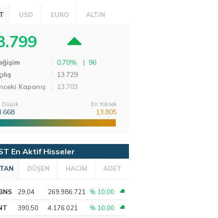
T
USD
EURO
ALTIN
3.799
eğişim
:
0,70%
|
96
ılış
:
13.729
nceki Kapanış
: 13.703
 Düşük
En Yüksek
3.668
13.805
ST En Aktif Hisseler
TAN
DÜŞEN
HACİM
ADET
BNS
29,04
269.986.721
% 10,00
NT
390,50
4.176.021
% 10,00