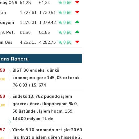
müş ONS
61,28
61,34
% 0,66
tin
1.727,61
1.730,51
% 0,66
ladyum
1.376,01
1.379,42
% 0,66
nt Pet.
81,56
81,56
% 0,66
ın Ons
4.252,13
4.252,75
% 0,66
ans Raporu
:58
BIST 30 endeksi dünkü
kapanışına göre 145, 05 artarak
030
(% 0.93 ) 15, 674
:58
Endeks 13, 782 puanda işlem
görerek önceki kapanışının % 0,
100
58 üstünde . İşlem hacmi 169,
144.00 milyon TL de
:57
Yüzde 5.10 oranında artışla 20.60
lira fiyatla işlem gören hissede 2,
SI