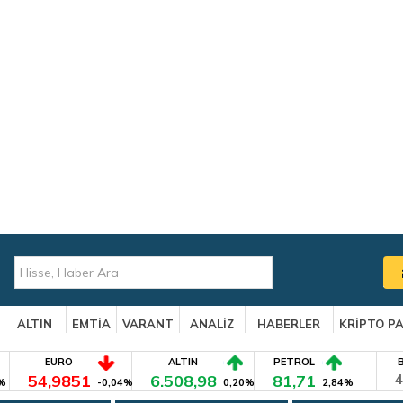
ALTIN
EMTİA
VARANT
ANALİZ
HABERLER
KRİPTO P
EURO
ALTIN
PETROL
54,9851
6.508,98
81,71
4
%
-0,04%
0,20%
2,84%