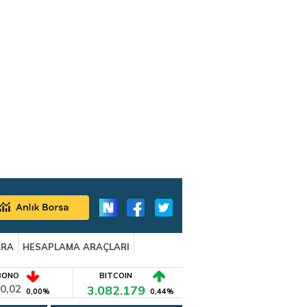
ARA
HESAPLAMA ARAÇLARI
BONO
BITCOIN
0,02
3.082.179
0,00%
0,44%