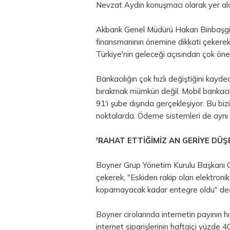
Nevzat Aydın konuşmacı olarak yer ald
Akbank Genel Müdürü Hakan Binbaşgil k
finansmanının önemine dikkati çekerek, 
Türkiye'nin geleceği açısından çok önem
Bankacılığın çok hızlı değiştiğini kayde
bırakmak mümkün değil. Mobil bankacıl
91'i şube dışında gerçekleşiyor. Bu
biz
noktalarda. Ödeme sistemleri de aynı şe
'RAHAT ETTİĞİMİZ AN GERİYE DÜŞE
Boyner Grup Yönetim Kurulu Başkanı C
çekerek, "Eskiden rakip olan elektronik
kopamayacak kadar entegre oldu" ded
Boyner cirolarında internetin payının h
internet siparişlerinin haftaiçi yüzde 4