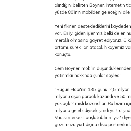
alındığını belirten Boyner, internetin
yüzde 80'inin mobilden geleceğini dile 
Yeni fikirleri desteklediklerini kayde
var. En iyi giden işlerimiz belki de en 
meraklı olmasına gayret ediyoruz. O kül
ortamı, sürekli anlatacak hikayemiz va
konuştu.
Cem Boyner, mobilin düşündüklerinden
yatırımlar hakkında şunlar söyledi:
"Bugün Hopi'nin 135. günü. 2,5 milyon 
milyonu aşan paracık kazandı ve 50 mi
yaklaşık 2 misli kazandılar. Bu bizim iç
milyona gelebildiysek şimdi yurt dışınd
Vadisi merkezli başlatabilir miyiz? 
gözümüzü yurt dışına dikip partnerlar b