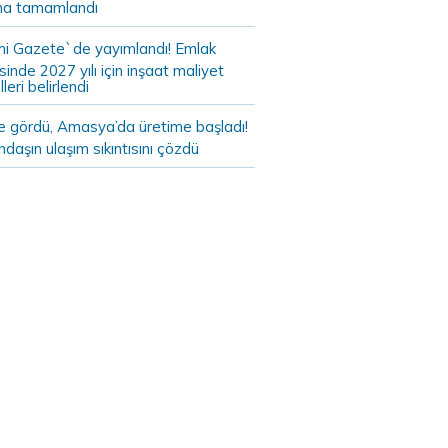
a tamamlandı
i Gazete`de yayımlandı! Emlak
sinde 2027 yılı için inşaat maliyet
leri belirlendi
de gördü, Amasya’da üretime başladı!
daşın ulaşım sıkıntısını çözdü