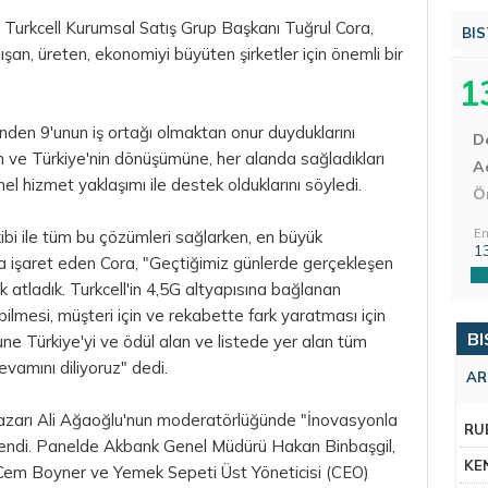
Turkcell Kurumsal Satış Grup Başkanı Tuğrul Cora,
BIS
şan, üreten, ekonomiyi büyüten şirketler için önemli bir
1
inden 9'unun iş ortağı olmaktan onur duyduklarını
D
erin ve Türkiye'nin dönüşümüne, her alanda sağladıkları
Aç
 hizmet yaklaşımı ile destek olduklarını söyledi.
Ö
En
ibi ile tüm bu çözümleri sağlarken, en büyük
1
una işaret eden Cora, "Geçtiğimiz günlerde gerçekleşen
k atladık. Turkcell'in 4,5G altyapısına bağlanan
debilmesi, müşteri için ve rekabette fark yaratması için
BI
ne Türkiye'yi ve ödül alan ve listede yer alan tüm
devamını diliyoruz" dedi.
AR
azarı Ali Ağaoğlu'nun moderatörlüğünde "İnovasyonla
RU
endi. Panelde Akbank Genel Müdürü Hakan Binbaşgil,
KE
Cem Boyner ve Yemek Sepeti Üst Yöneticisi (CEO)