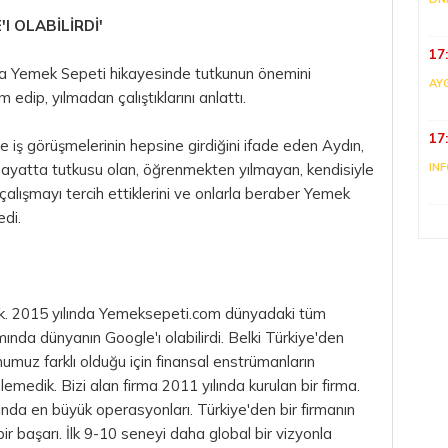
I OLABİLİRDİ'
17
 Yemek Sepeti hikayesinde tutkunun önemini
AY
 edip, yılmadan çalıştıklarını anlattı.
17
ve iş görüşmelerinin hepsine girdiğini ifade eden Aydın,
hayatta tutkusu olan, öğrenmekten yılmayan, kendisiyle
IN
la çalışmayı tercih ettiklerini ve onlarla beraber Yemek
edi.
dık. 2015 yılında Yemeksepeti.com dünyadaki tüm
mında dünyanın Google'ı olabilirdi. Belki Türkiye'den
numuz farklı olduğu için finansal enstrümanların
medik. Bizi alan firma 2011 yılında kurulan bir firma.
nda en büyük operasyonları. Türkiye'den bir firmanın
r başarı. İlk 9-10 seneyi daha global bir vizyonla