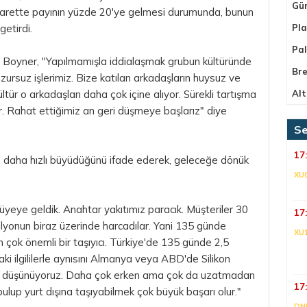
Gü
 ticarette payının yüzde 20'ye gelmesi durumunda, bunun
getirdi.
Pla
Pa
den Boyner, "Yapılmamışla iddialaşmak grubun kültüründe
Bre
huzursuz işlerimiz. Bize katılan arkadaşların huysuz ve
tür o arkadaşları daha çok içine alıyor. Sürekli tartışma
Alt
r. Rahat ettiğimiz an geri düşmeye başlarız" diye
Se
17
 daha hızlı büyüdüğünü ifade ederek, geleceğe dönük
XU
üyeye geldik. Anahtar yakıtımız paracık. Müşteriler 30
17
lyonun biraz üzerinde harcadılar. Yani 135 günde
XU
in çok önemli bir taşıyıcı. Türkiye'de 135 günde 2,5
aki ilgililerle aynısını Almanya veya ABD'de Silikon
diye düşünüyoruz. Daha çok erken ama çok da uzatmadan
17
ulup yurt dışına taşıyabilmek çok büyük başarı olur."
DNI