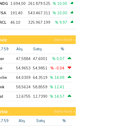
NDG
1.694,00
261.879.525
% 10,00
FSA
191,40
543.467.311
% 10,00
RCL
46,10
325.967.199
% 9,97
viz
daha fazla
17:59
Alış
Satış
%
lar
47,5884
47,6001
% 0,07
ro
54,9653
54,9851
% -0,04
rlin
64,0309
64,3519
% 14,08
ank
58,5624
58,8559
% 12,41
al
12,6755
12,7390
% 14,57
tia
daha fazla
17:59
Alış
Satış
%