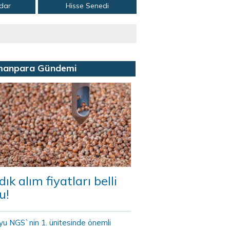
adar
Hisse Senedi
manpara Gündemi
dık alım fiyatları belli
u!
yu NGS`nin 1. ünitesinde önemli