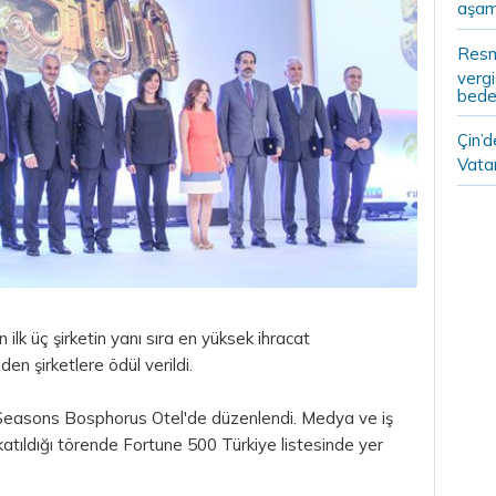
aşam
Resm
vergi
bedel
Çin’
Vatan
ilk üç şirketin yanı sıra en yüksek ihracat
en şirketlere ödül verildi.
 Seasons Bosphorus Otel'de düzenlendi. Medya ve iş
atıldığı törende Fortune 500 Türkiye listesinde yer