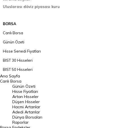
Uluslarası döviz piyasası kuru
BORSA
Canlı Borsa
Günün Özeti
Hisse Senedi Fiyatları
BIST 30 Hisseleri
BIST 50 Hisseleri
Ana Sayfa
BIST 100 Hisseleri
Canlı Borsa
Günün Özeti
En Çok Artan Hisseler
Hisse Fiyatları
Artan Hisseler
En Çok Düşen Hisseler
Düşen Hisseler
Hacmi Artanlar
Hacmi Artanlar
Adedi Artanlar
Geçmiş Kapanışlar
Dünya Borsaları
Raporlar
Dünya Borsaları
Borsa
Endeksler