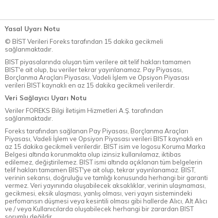
Yasal Uyarı Notu
© BİST Verileri Foreks tarafından 15 dakika gecikmeli
sağlanmaktadır.
BIST piyasalarında oluşan tüm verilere ait telif hakları tamamen
BIST'e ait olup, bu veriler tekrar yayınlanamaz. Pay Piyasası,
Borçlanma Araçları Piyasası, Vadeli İşlem ve Opsiyon Piyasası
verileri BIST kaynaklı en az 15 dakika gecikmeli verilerdir.
Veri Sağlayıcı Uyarı Notu
Veriler FOREKS Bilgi İletişim Hizmetleri A.Ş. tarafından
sağlanmaktadır.
Foreks tarafından sağlanan Pay Piyasası, Borçlanma Araçları
Piyasası, Vadeli İşlem ve Opsiyon Piyasası verileri BIST kaynaklı en
az 15 dakika gecikmeli verilerdir. BIST isim ve logosu Koruma Marka
Belgesi altında korunmakta olup izinsiz kullanılamaz, iktibas
edilemez, değiştirilemez. BIST ismi altında açıklanan tüm belgelerin
telif hakları tamamen BIST'ye ait olup, tekrar yayınlanamaz. BIST,
verinin sekansı, doğruluğu ve tamlığı konusunda herhangi bir garanti
vermez. Veri yayınında oluşabilecek aksaklıklar, verinin ulaşmaması,
gecikmesi, eksik ulaşması, yanlış olması, veri yayın sistemindeki
perfomansın düşmesi veya kesintili olması gibi hallerde Alıcı, Alt Alıcı
ve / veya Kullanıcılarda oluşabilecek herhangi bir zarardan BIST
sorumlu değildir.