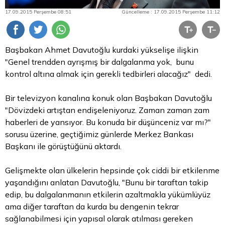
17.09.2015 Perşembe 08:51
Güncelleme : 17.09.2015 Perşembe 11:12
Başbakan Ahmet Davutoğlu kurdaki yükselişe ilişkin
"Genel trendden ayrışmış bir dalgalanma yok, bunu
kontrol altına almak için gerekli tedbirleri alacağız" dedi.
Bir televizyon kanalına konuk olan Başbakan Davutoğlu
"Dövizdeki artıştan endişeleniyoruz. Zaman zaman zam
haberleri de yansıyor. Bu konuda bir düşünceniz var mı?"
sorusu üzerine, geçtiğimiz günlerde Merkez Bankası
Başkanı ile görüştüğünü aktardı.
Gelişmekte olan ülkelerin hepsinde çok ciddi bir etkilenme
yaşandığını anlatan Davutoğlu, "Bunu bir taraftan takip
edip, bu dalgalanmanın etkilerin azaltmakla yükümlüyüz
ama diğer taraftan da kurda bu dengenin tekrar
sağlanabilmesi için yapısal olarak atılması gereken