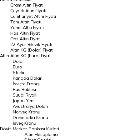
Gram Altın Fiyatı
Raporlar
Çeyrek Altın Fiyatı
Endeksler
Cumhuriyet Altını Fiyatı
Tam Altın Fiyatı
Yarım Altın Fiyatı
DÖVİZ
Has Altın Fiyatı
Ons Altın Fiyatı
Döviz Kuru
22 Ayar Bilezik Fiyatı
Dolar Kuru
Altın KG (Dolar) Fiyatı
Altın
Altın KG (Euro) Fiyatı
Euro Kuru
Dolar
Euro
Pound Kuru
Sterlin
Kanada Doları
Frank Kuru
İsviçre Frangı
Riyal Kuru
Rus Rublesi
Suudi Riyali
Avustralya Doları
Japon Yeni
Avustralya Doları
Danimarka Kronu Kuru
Norveç Kronu
Danimarka Kronu
Kanada Doları Kuru
İsveç Kronu
Döviz
Merkez Bankası Kurlari
Norveç Kronu Kuru
Altın Hesaplama
İsveç Kronu Kuru