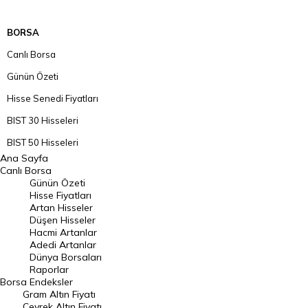
BORSA
Canlı Borsa
Günün Özeti
Hisse Senedi Fiyatları
BIST 30 Hisseleri
BIST 50 Hisseleri
Ana Sayfa
BIST 100 Hisseleri
Canlı Borsa
Günün Özeti
En Çok Artan Hisseler
Hisse Fiyatları
Artan Hisseler
En Çok Düşen Hisseler
Düşen Hisseler
Hacmi Artanlar
Hacmi Artanlar
Adedi Artanlar
Geçmiş Kapanışlar
Dünya Borsaları
Raporlar
Dünya Borsaları
Borsa
Endeksler
Gram Altın Fiyatı
Raporlar
Çeyrek Altın Fiyatı