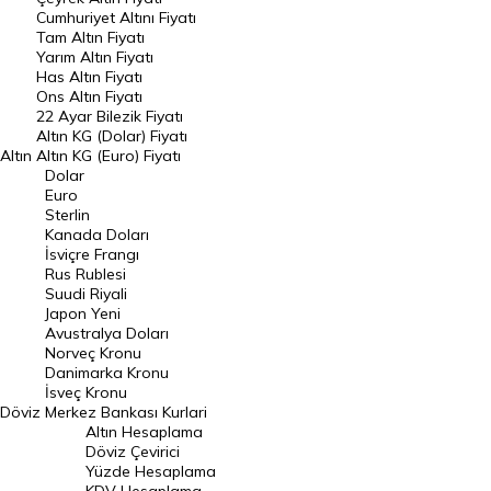
Endeksler
Cumhuriyet Altını Fiyatı
Tam Altın Fiyatı
Yarım Altın Fiyatı
DÖVİZ
Has Altın Fiyatı
Ons Altın Fiyatı
Döviz Kuru
22 Ayar Bilezik Fiyatı
Dolar Kuru
Altın KG (Dolar) Fiyatı
Altın
Altın KG (Euro) Fiyatı
Euro Kuru
Dolar
Euro
Pound Kuru
Sterlin
Kanada Doları
Frank Kuru
İsviçre Frangı
Riyal Kuru
Rus Rublesi
Suudi Riyali
Avustralya Doları
Japon Yeni
Avustralya Doları
Danimarka Kronu Kuru
Norveç Kronu
Danimarka Kronu
Kanada Doları Kuru
İsveç Kronu
Döviz
Merkez Bankası Kurlari
Norveç Kronu Kuru
Altın Hesaplama
İsveç Kronu Kuru
Döviz Çevirici
Yüzde Hesaplama
Japon Yeni Kuru