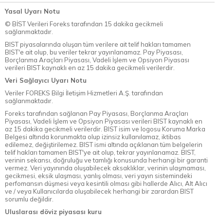
Yasal Uyarı Notu
© BİST Verileri Foreks tarafından 15 dakika gecikmeli
sağlanmaktadır.
BIST piyasalarında oluşan tüm verilere ait telif hakları tamamen
BIST'e ait olup, bu veriler tekrar yayınlanamaz. Pay Piyasası,
Borçlanma Araçları Piyasası, Vadeli İşlem ve Opsiyon Piyasası
verileri BIST kaynaklı en az 15 dakika gecikmeli verilerdir.
Veri Sağlayıcı Uyarı Notu
Veriler FOREKS Bilgi İletişim Hizmetleri A.Ş. tarafından
sağlanmaktadır.
Foreks tarafından sağlanan Pay Piyasası, Borçlanma Araçları
Piyasası, Vadeli İşlem ve Opsiyon Piyasası verileri BIST kaynaklı en
az 15 dakika gecikmeli verilerdir. BIST isim ve logosu Koruma Marka
Belgesi altında korunmakta olup izinsiz kullanılamaz, iktibas
edilemez, değiştirilemez. BIST ismi altında açıklanan tüm belgelerin
telif hakları tamamen BIST'ye ait olup, tekrar yayınlanamaz. BIST,
verinin sekansı, doğruluğu ve tamlığı konusunda herhangi bir garanti
vermez. Veri yayınında oluşabilecek aksaklıklar, verinin ulaşmaması,
gecikmesi, eksik ulaşması, yanlış olması, veri yayın sistemindeki
perfomansın düşmesi veya kesintili olması gibi hallerde Alıcı, Alt Alıcı
ve / veya Kullanıcılarda oluşabilecek herhangi bir zarardan BIST
sorumlu değildir.
Uluslarası döviz piyasası kuru