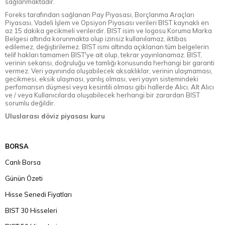
sağlanmaktadır.
Foreks tarafından sağlanan Pay Piyasası, Borçlanma Araçları
Piyasası, Vadeli İşlem ve Opsiyon Piyasası verileri BIST kaynaklı en
az 15 dakika gecikmeli verilerdir. BIST isim ve logosu Koruma Marka
Belgesi altında korunmakta olup izinsiz kullanılamaz, iktibas
edilemez, değiştirilemez. BIST ismi altında açıklanan tüm belgelerin
telif hakları tamamen BIST'ye ait olup, tekrar yayınlanamaz. BIST,
verinin sekansı, doğruluğu ve tamlığı konusunda herhangi bir garanti
vermez. Veri yayınında oluşabilecek aksaklıklar, verinin ulaşmaması,
gecikmesi, eksik ulaşması, yanlış olması, veri yayın sistemindeki
perfomansın düşmesi veya kesintili olması gibi hallerde Alıcı, Alt Alıcı
ve / veya Kullanıcılarda oluşabilecek herhangi bir zarardan BIST
sorumlu değildir.
Uluslarası döviz piyasası kuru
BORSA
Canlı Borsa
Günün Özeti
Hisse Senedi Fiyatları
BIST 30 Hisseleri