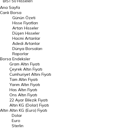
BIST 50 Hisseleri
Ana Sayfa
BIST 100 Hisseleri
Canlı Borsa
Günün Özeti
En Çok Artan Hisseler
Hisse Fiyatları
Artan Hisseler
En Çok Düşen Hisseler
Düşen Hisseler
Hacmi Artanlar
Hacmi Artanlar
Adedi Artanlar
Geçmiş Kapanışlar
Dünya Borsaları
Raporlar
Dünya Borsaları
Borsa
Endeksler
Gram Altın Fiyatı
Raporlar
Çeyrek Altın Fiyatı
Endeksler
Cumhuriyet Altını Fiyatı
Tam Altın Fiyatı
Yarım Altın Fiyatı
DÖVİZ
Has Altın Fiyatı
Ons Altın Fiyatı
Döviz Kuru
22 Ayar Bilezik Fiyatı
Dolar Kuru
Altın KG (Dolar) Fiyatı
Altın
Altın KG (Euro) Fiyatı
Euro Kuru
Dolar
Euro
Pound Kuru
Sterlin