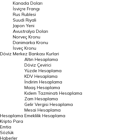
Kanada Doları
Frank Kuru
İsviçre Frangı
Riyal Kuru
Rus Rublesi
Suudi Riyali
Avustralya Doları
Japon Yeni
Avustralya Doları
Danimarka Kronu Kuru
Norveç Kronu
Danimarka Kronu
Kanada Doları Kuru
İsveç Kronu
Döviz
Merkez Bankası Kurlari
Norveç Kronu Kuru
Altın Hesaplama
İsveç Kronu Kuru
Döviz Çevirici
Yüzde Hesaplama
Japon Yeni Kuru
KDV Hesaplama
İndirim Hesaplama
Serbest Piyasa Döviz Kurları
Maaş Hesaplama
Kıdem Tazminatı Hesaplama
Merkez Bankası Döviz Kurları
Zam Hesaplama
Gelir Vergisi Hesaplama
ALTIN
Mesai Hesaplama
Hesaplama
Emeklilik Hesaplama
Altın Fiyatları
Kripto Para
Emtia
Gram Altın Fiyatı
Sözlük
Çeyrek Altın Fiyatı
Haberler