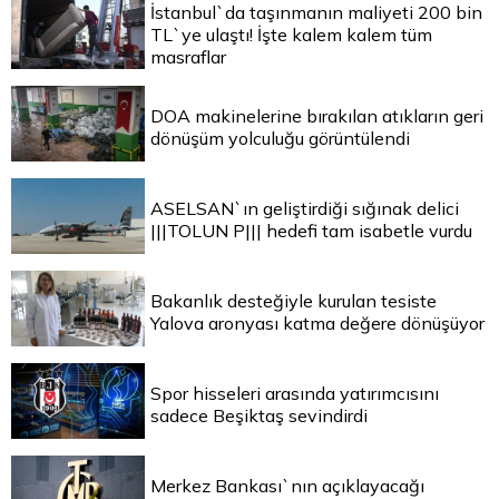
İstanbul`da taşınmanın maliyeti 200 bin
TL`ye ulaştı! İşte kalem kalem tüm
masraflar
DOA makinelerine bırakılan atıkların geri
dönüşüm yolculuğu görüntülendi
ASELSAN`ın geliştirdiği sığınak delici
|||TOLUN P||| hedefi tam isabetle vurdu
Bakanlık desteğiyle kurulan tesiste
Yalova aronyası katma değere dönüşüyor
Spor hisseleri arasında yatırımcısını
sadece Beşiktaş sevindirdi
Merkez Bankası`nın açıklayacağı