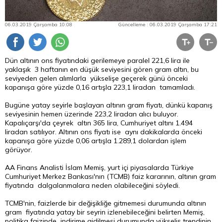
06.03.2019 Çarşamba 10:08
Güncelleme : 06.03.2019 Çarşamba 17:21
Dün altının ons fiyatındaki gerilemeye paralel 221,6
lira
ile
yaklaşık 3 haftanın en düşük seviyesini gören gram altın, bu
seviyeden gelen alımlarla yükselişe geçerek günü önceki
kapanışa göre yüzde 0,16 artışla 223,1 liradan tamamladı.
Bugüne yatay seyirle başlayan altının gram fiyatı, dünkü kapanış
seviyesinin hemen üzerinde 223,2 liradan alıcı buluyor.
Kapalıçarşı'da çeyrek
altın
365 lira, Cumhuriyet altını 1.494
liradan satılıyor. Altının ons fiyatı ise aynı dakikalarda önceki
kapanışa göre yüzde 0,06 artışla 1.289,1 dolardan işlem
görüyor.
AA Finans Analisti İslam Memiş, yurt içi piyasalarda Türkiye
Cumhuriyet Merkez Bankası'nın (TCMB) faiz kararının, altının gram
fiyatında dalgalanmalara neden olabileceğini söyledi.
TCMB'nin, faizlerde bir değişikliğe gitmemesi durumunda altının
gram fiyatında yatay bir seyrin izlenebileceğini belirten Memiş,
politika faizinde indirime gidilmesi durumunda yükseliş trendinin