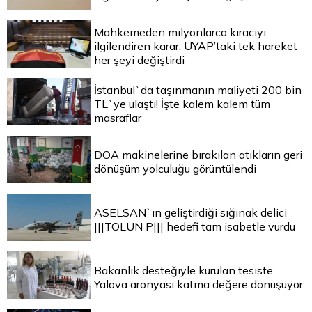
Mahkemeden milyonlarca kiracıyı
ilgilendiren karar: UYAP’taki tek hareket
her şeyi değiştirdi
İstanbul`da taşınmanın maliyeti 200 bin
TL`ye ulaştı! İşte kalem kalem tüm
masraflar
DOA makinelerine bırakılan atıkların geri
dönüşüm yolculuğu görüntülendi
ASELSAN`ın geliştirdiği sığınak delici
|||TOLUN P||| hedefi tam isabetle vurdu
Bakanlık desteğiyle kurulan tesiste
Yalova aronyası katma değere dönüşüyor