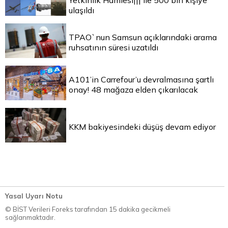
Yetkinlik Hamlesi||| ile 500 bin kişiye
ulaşıldı
TPAO`nun Samsun açıklarındaki arama
ruhsatının süresi uzatıldı
A101’in Carrefour’u devralmasına şartlı
onay! 48 mağaza elden çıkarılacak
KKM bakiyesindeki düşüş devam ediyor
Yasal Uyarı Notu
© BİST Verileri Foreks tarafından 15 dakika gecikmeli
sağlanmaktadır.