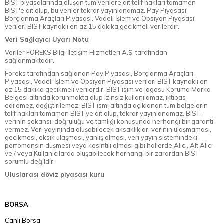
BIST piyasalarında oluşan tüm verilere ait telif hakları tamamen
BIST'e ait olup, bu veriler tekrar yayınlanamaz. Pay Piyasası,
Borçlanma Araçları Piyasası, Vadeli İşlem ve Opsiyon Piyasası
verileri BIST kaynaklı en az 15 dakika gecikmeli verilerdir.
Veri Sağlayıcı Uyarı Notu
Veriler FOREKS Bilgi İletişim Hizmetleri A.Ş. tarafından
sağlanmaktadır.
Foreks tarafından sağlanan Pay Piyasası, Borçlanma Araçları
Piyasası, Vadeli İşlem ve Opsiyon Piyasası verileri BIST kaynaklı en
az 15 dakika gecikmeli verilerdir. BIST isim ve logosu Koruma Marka
Belgesi altında korunmakta olup izinsiz kullanılamaz, iktibas
edilemez, değiştirilemez. BIST ismi altında açıklanan tüm belgelerin
telif hakları tamamen BIST'ye ait olup, tekrar yayınlanamaz. BIST,
verinin sekansı, doğruluğu ve tamlığı konusunda herhangi bir garanti
vermez. Veri yayınında oluşabilecek aksaklıklar, verinin ulaşmaması,
gecikmesi, eksik ulaşması, yanlış olması, veri yayın sistemindeki
perfomansın düşmesi veya kesintili olması gibi hallerde Alıcı, Alt Alıcı
ve / veya Kullanıcılarda oluşabilecek herhangi bir zarardan BIST
sorumlu değildir.
Uluslarası döviz piyasası kuru
BORSA
Canlı Borsa