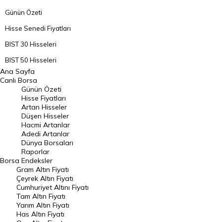
Günün Özeti
Hisse Senedi Fiyatları
BIST 30 Hisseleri
BIST 50 Hisseleri
Ana Sayfa
BIST 100 Hisseleri
Canlı Borsa
Günün Özeti
En Çok Artan Hisseler
Hisse Fiyatları
Artan Hisseler
En Çok Düşen Hisseler
Düşen Hisseler
Hacmi Artanlar
Hacmi Artanlar
Adedi Artanlar
Geçmiş Kapanışlar
Dünya Borsaları
Raporlar
Dünya Borsaları
Borsa
Endeksler
Gram Altın Fiyatı
Raporlar
Çeyrek Altın Fiyatı
Endeksler
Cumhuriyet Altını Fiyatı
Tam Altın Fiyatı
Yarım Altın Fiyatı
DÖVİZ
Has Altın Fiyatı