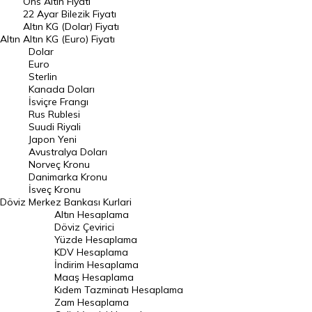
Ons Altın Fiyatı
Döviz Kuru
22 Ayar Bilezik Fiyatı
Dolar Kuru
Altın KG (Dolar) Fiyatı
Altın
Altın KG (Euro) Fiyatı
Euro Kuru
Dolar
Euro
Pound Kuru
Sterlin
Kanada Doları
Frank Kuru
İsviçre Frangı
Riyal Kuru
Rus Rublesi
Suudi Riyali
Avustralya Doları
Japon Yeni
Avustralya Doları
Danimarka Kronu Kuru
Norveç Kronu
Danimarka Kronu
Kanada Doları Kuru
İsveç Kronu
Döviz
Merkez Bankası Kurlari
Norveç Kronu Kuru
Altın Hesaplama
İsveç Kronu Kuru
Döviz Çevirici
Yüzde Hesaplama
Japon Yeni Kuru
KDV Hesaplama
İndirim Hesaplama
Serbest Piyasa Döviz Kurları
Maaş Hesaplama
Kıdem Tazminatı Hesaplama
Merkez Bankası Döviz Kurları
Zam Hesaplama