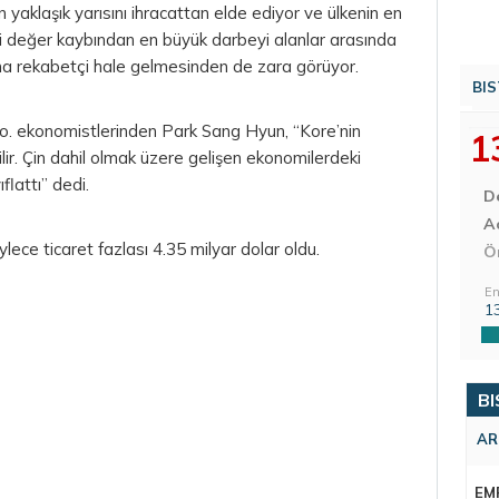
n yaklaşık yarısını ihracattan elde ediyor ve ülkenin en
ki değer kaybından en büyük darbeyi alanlar arasında
 daha rekabetçi hale gelmesinden de zara görüyor.
BIS
Co. ekonomistlerinden Park Sang Hyun, “Kore’nin
1
ir. Çin dahil olmak üzere gelişen ekonomilerdeki
ıflattı” dedi.
D
Aç
öylece ticaret fazlası 4.35 milyar
dolar
oldu.
Ö
En
1
BI
AR
EM