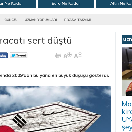
ar Ne Kadar
Euro Ne Kadar
Altın Ne K
GÜNCEL
UZMAN YORUMLARI
PİYASA TAKVİMİ
racatı sert düştü
uz
ayında 2009’dan bu yana en büyük düşüşü gösterdi.
Ma
kir
UYA
şey