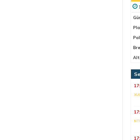
Gü
Pla
Pa
Bre
Alt
Se
17
XU
17
NT
17