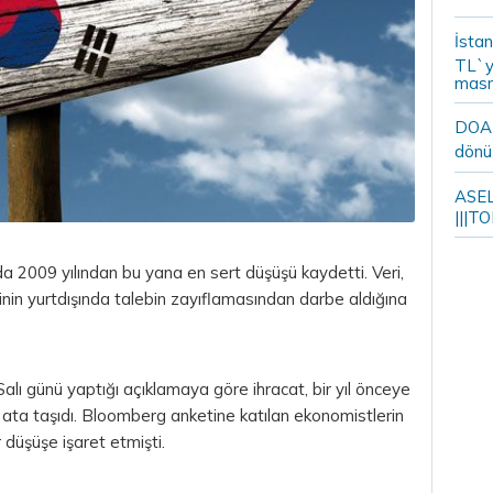
İstan
TL`y
masr
DOA m
dönü
ASELS
|||TO
a 2009 yılından bu yana en sert düşüşü kaydetti. Veri,
in yurtdışında talebin zayıflamasından darbe aldığına
 Salı günü yaptığı açıklamaya göre ihracat, bir yıl önceye
 ata taşıdı. Bloomberg anketine katılan ekonomistlerin
 düşüşe işaret etmişti.