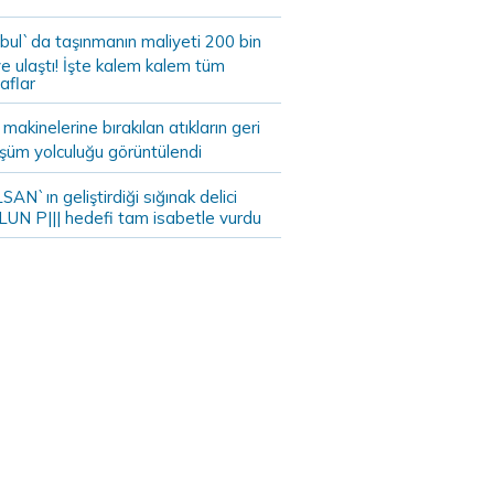
bul`da taşınmanın maliyeti 200 bin
e ulaştı! İşte kalem kalem tüm
aflar
akinelerine bırakılan atıkların geri
şüm yolculuğu görüntülendi
AN`ın geliştirdiği sığınak delici
LUN P||| hedefi tam isabetle vurdu