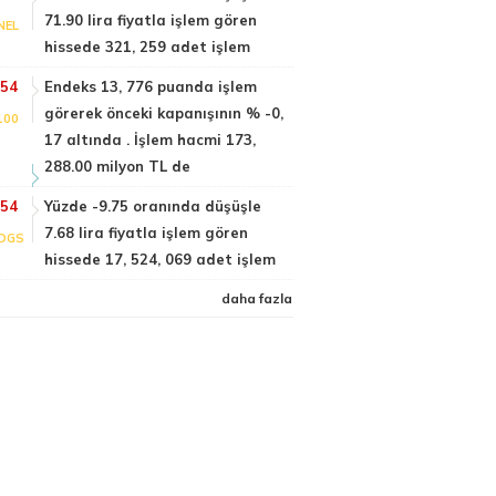
71.90 lira fiyatla işlem gören
NEL
hissede 321, 259 adet işlem
:54
Endeks 13, 776 puanda işlem
görerek önceki kapanışının % -0,
100
17 altında . İşlem hacmi 173,
288.00 milyon TL de
:54
Yüzde -9.75 oranında düşüşle
7.68 lira fiyatla işlem gören
DGS
hissede 17, 524, 069 adet işlem
daha fazla