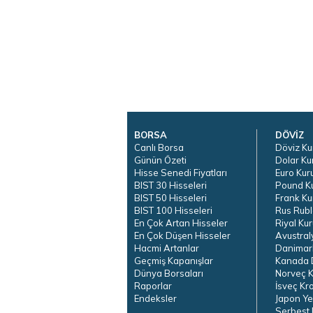
BORSA
DÖVİZ
Canlı Borsa
Döviz Ku
Günün Özeti
Dolar Ku
Hisse Senedi Fiyatları
Euro Kur
BIST 30 Hisseleri
Pound K
BIST 50 Hisseleri
Frank Ku
BIST 100 Hisseleri
Rus Rubl
En Çok Artan Hisseler
Riyal Kur
En Çok Düşen Hisseler
Avustral
Hacmi Artanlar
Danimar
Geçmiş Kapanışlar
Kanada D
Dünya Borsaları
Norveç K
Raporlar
İsveç Kr
Endeksler
Japon Ye
Serbest 