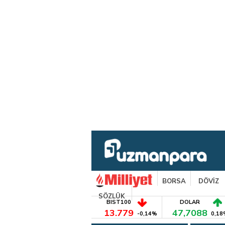
BORSA
DÖVİZ
SÖZLÜK
BIST100
DOLAR
13.779
47,7088
-0,14%
0,18