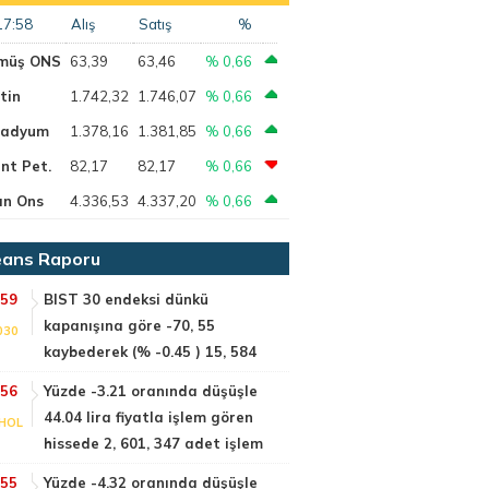
17:58
Alış
Satış
%
müş ONS
63,39
63,46
% 0,66
tin
1.742,32
1.746,07
% 0,66
ladyum
1.378,16
1.381,85
% 0,66
nt Pet.
82,17
82,17
% 0,66
ın Ons
4.336,53
4.337,20
% 0,66
ans Raporu
:59
BIST 30 endeksi dünkü
kapanışına göre -70, 55
030
kaybederek (% -0.45 ) 15, 584
:56
Yüzde -3.21 oranında düşüşle
44.04 lira fiyatla işlem gören
HOL
hissede 2, 601, 347 adet işlem
:55
Yüzde -4.32 oranında düşüşle