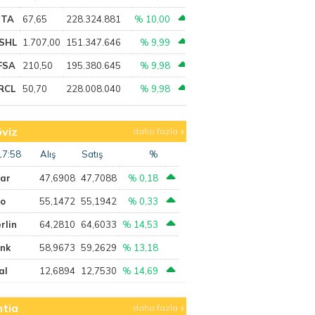
PTA
67,65
228.324.881
% 10,00
SHL
1.707,00
151.347.646
% 9,99
FSA
210,50
195.380.645
% 9,98
RCL
50,70
228.008.040
% 9,98
viz
daha fazla
17:58
Alış
Satış
%
lar
47,6908
47,7088
% 0,18
ro
55,1472
55,1942
% 0,33
rlin
64,2810
64,6033
% 14,53
ank
58,9673
59,2629
% 13,18
al
12,6894
12,7530
% 14,69
tia
daha fazla