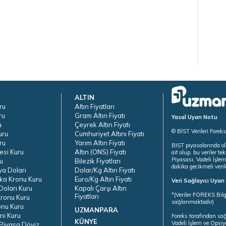
ALTIN
ru
Altın Fiyatları
ru
Gram Altın Fiyatı
Yasal Uyarı Notu
u
Çeyrek Altın Fiyatı
© BİST Verileri Forek
uru
Cumhuriyet Altını Fiyatı
ru
Yarım Altın Fiyatı
BIST piyasalarında ol
esi Kuru
Altın (ONS) Fiyatı
ait olup, bu veriler 
Piyasası, Vadeli İşle
u
Bilezik Fiyatları
dakika gecikmeli veril
ya Doları
Dolar/Kg Altın Fiyatı
ka Kronu Kuru
Euro/Kg Altın Fiyatı
Veri Sağlayıcı Uyar
oları Kuru
Kapalı Çarşı Altın
*(Veriler FOREKS Bilg
Fiyatları
ronu Kuru
sağlanmaktadır)
onu Kuru
UZMANPARA
ni Kuru
Foreks tarafından sa
KÜNYE
Vadeli İşlem ve Opsiy
Piyasa Döviz