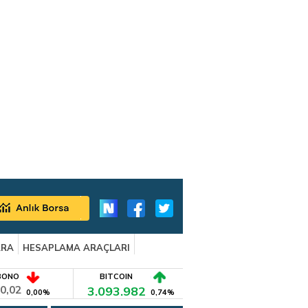
ARA
HESAPLAMA ARAÇLARI
BONO
BITCOIN
0,02
3.093.982
0,00%
0,74%