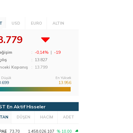
T
USD
EURO
ALTIN
3.779
eğişim
:
-0,14%
|
-19
ılış
:
13.827
nceki Kapanış
: 13.799
 Düşük
En Yüksek
3.699
13.956
ST En Aktif Hisseler
TAN
DÜŞEN
HACİM
ADET
PAE
73,70
1.458.026.107
% 10,00