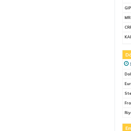
GI
MR
CR
KA
Dö
Do
Eu
Ste
Fr
Riy
Em