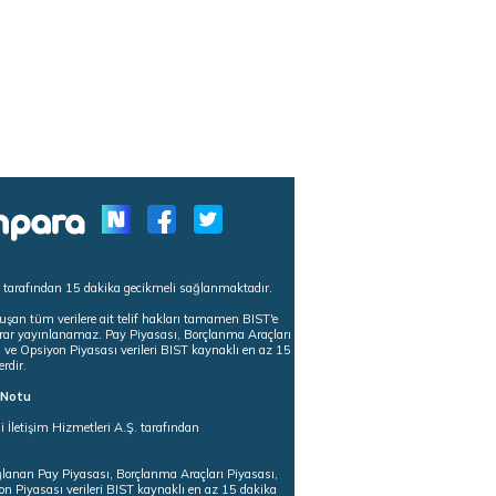
s tarafından 15 dakika gecikmeli sağlanmaktadır.
uşan tüm verilere ait telif hakları tamamen BIST'e
tekrar yayınlanamaz. Pay Piyasası, Borçlanma Araçları
m ve Opsiyon Piyasası verileri BIST kaynaklı en az 15
erdir.
ı Notu
i İletişim Hizmetleri A.Ş. tarafından
ğlanan Pay Piyasası, Borçlanma Araçları Piyasası,
on Piyasası verileri BIST kaynaklı en az 15 dakika