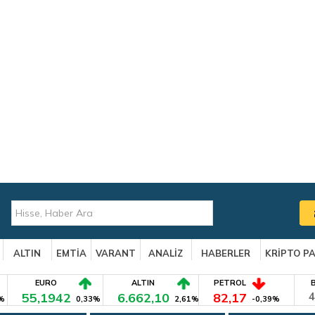
ALTIN
EMTİA
VARANT
ANALİZ
HABERLER
KRİPTO P
EURO
ALTIN
PETROL
55,1942
6.662,10
82,17
4
%
0,33%
2,61%
-0,39%