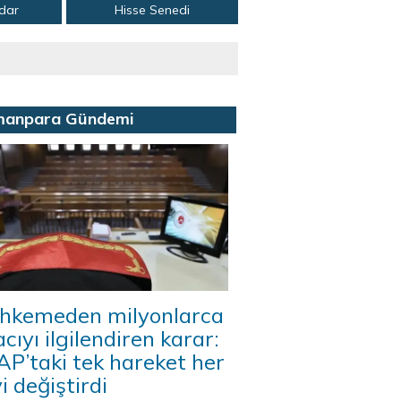
adar
Hisse Senedi
manpara Gündemi
hkemeden milyonlarca
acıyı ilgilendiren karar:
P’taki tek hareket her
i değiştirdi