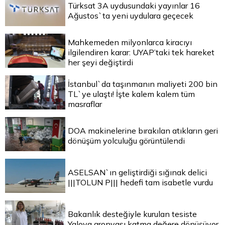
Türksat 3A uydusundaki yayınlar 16
Ağustos`ta yeni uydulara geçecek
Mahkemeden milyonlarca kiracıyı
ilgilendiren karar: UYAP’taki tek hareket
her şeyi değiştirdi
İstanbul`da taşınmanın maliyeti 200 bin
TL`ye ulaştı! İşte kalem kalem tüm
masraflar
DOA makinelerine bırakılan atıkların geri
dönüşüm yolculuğu görüntülendi
ASELSAN`ın geliştirdiği sığınak delici
|||TOLUN P||| hedefi tam isabetle vurdu
Bakanlık desteğiyle kurulan tesiste
Yalova aronyası katma değere dönüşüyor