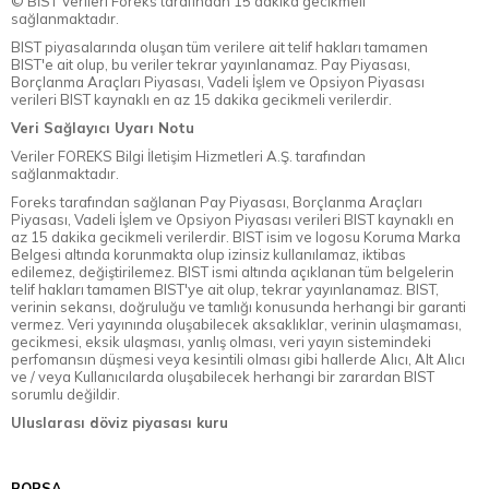
© BİST Verileri Foreks tarafından 15 dakika gecikmeli
sağlanmaktadır.
BIST piyasalarında oluşan tüm verilere ait telif hakları tamamen
BIST'e ait olup, bu veriler tekrar yayınlanamaz. Pay Piyasası,
Borçlanma Araçları Piyasası, Vadeli İşlem ve Opsiyon Piyasası
verileri BIST kaynaklı en az 15 dakika gecikmeli verilerdir.
Veri Sağlayıcı Uyarı Notu
Veriler FOREKS Bilgi İletişim Hizmetleri A.Ş. tarafından
sağlanmaktadır.
Foreks tarafından sağlanan Pay Piyasası, Borçlanma Araçları
Piyasası, Vadeli İşlem ve Opsiyon Piyasası verileri BIST kaynaklı en
az 15 dakika gecikmeli verilerdir. BIST isim ve logosu Koruma Marka
Belgesi altında korunmakta olup izinsiz kullanılamaz, iktibas
edilemez, değiştirilemez. BIST ismi altında açıklanan tüm belgelerin
telif hakları tamamen BIST'ye ait olup, tekrar yayınlanamaz. BIST,
verinin sekansı, doğruluğu ve tamlığı konusunda herhangi bir garanti
vermez. Veri yayınında oluşabilecek aksaklıklar, verinin ulaşmaması,
gecikmesi, eksik ulaşması, yanlış olması, veri yayın sistemindeki
perfomansın düşmesi veya kesintili olması gibi hallerde Alıcı, Alt Alıcı
ve / veya Kullanıcılarda oluşabilecek herhangi bir zarardan BIST
sorumlu değildir.
Uluslarası döviz piyasası kuru
BORSA