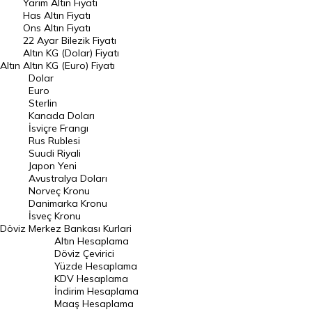
Yarım Altın Fiyatı
DÖVİZ
Has Altın Fiyatı
Ons Altın Fiyatı
Döviz Kuru
22 Ayar Bilezik Fiyatı
Dolar Kuru
Altın KG (Dolar) Fiyatı
Altın
Altın KG (Euro) Fiyatı
Euro Kuru
Dolar
Euro
Pound Kuru
Sterlin
Kanada Doları
Frank Kuru
İsviçre Frangı
Riyal Kuru
Rus Rublesi
Suudi Riyali
Avustralya Doları
Japon Yeni
Avustralya Doları
Danimarka Kronu Kuru
Norveç Kronu
Danimarka Kronu
Kanada Doları Kuru
İsveç Kronu
Döviz
Merkez Bankası Kurlari
Norveç Kronu Kuru
Altın Hesaplama
İsveç Kronu Kuru
Döviz Çevirici
Yüzde Hesaplama
Japon Yeni Kuru
KDV Hesaplama
İndirim Hesaplama
Serbest Piyasa Döviz Kurları
Maaş Hesaplama