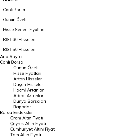
Canlı Borsa
Günün Özeti
Hisse Senedi Fiyatları
BIST 30 Hisseleri
BIST 50 Hisseleri
Ana Sayfa
BIST 100 Hisseleri
Canlı Borsa
Günün Özeti
En Çok Artan Hisseler
Hisse Fiyatları
Artan Hisseler
En Çok Düşen Hisseler
Düşen Hisseler
Hacmi Artanlar
Hacmi Artanlar
Adedi Artanlar
Geçmiş Kapanışlar
Dünya Borsaları
Raporlar
Dünya Borsaları
Borsa
Endeksler
Gram Altın Fiyatı
Raporlar
Çeyrek Altın Fiyatı
Endeksler
Cumhuriyet Altını Fiyatı
Tam Altın Fiyatı