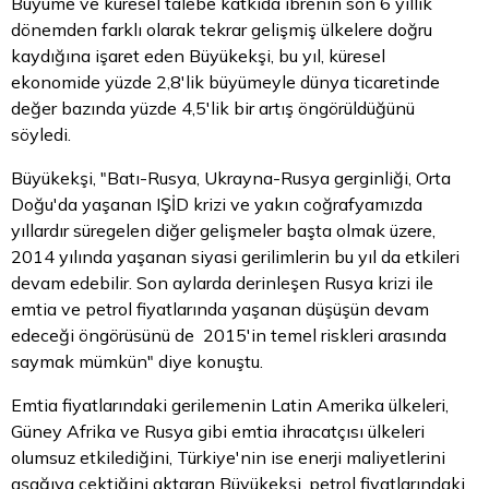
Büyüme ve küresel talebe katkıda ibrenin son 6 yıllık
dönemden farklı olarak tekrar gelişmiş ülkelere doğru
kaydığına işaret eden Büyükekşi, bu yıl, küresel
ekonomide yüzde 2,8'lik büyümeyle dünya ticaretinde
değer bazında yüzde 4,5'lik bir artış öngörüldüğünü
söyledi.
Büyükekşi, "Batı-Rusya, Ukrayna-Rusya gerginliği, Orta
Doğu'da yaşanan IŞİD krizi ve yakın coğrafyamızda
yıllardır süregelen diğer gelişmeler başta olmak üzere,
2014 yılında yaşanan siyasi gerilimlerin bu yıl da etkileri
devam edebilir. Son aylarda derinleşen Rusya krizi ile
emtia ve petrol fiyatlarında yaşanan düşüşün devam
edeceği öngörüsünü de 2015'in temel riskleri arasında
saymak mümkün" diye konuştu.
Emtia fiyatlarındaki gerilemenin Latin Amerika ülkeleri,
Güney Afrika ve Rusya gibi emtia ihracatçısı ülkeleri
olumsuz etkilediğini, Türkiye'nin ise enerji maliyetlerini
aşağıya çektiğini aktaran Büyükekşi, petrol fiyatlarındaki