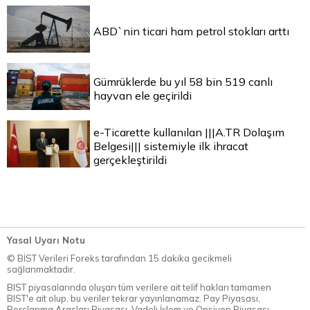
ABD`nin ticari ham petrol stokları arttı
Gümrüklerde bu yıl 58 bin 519 canlı
hayvan ele geçirildi
e-Ticarette kullanılan |||A.TR Dolaşım
Belgesi||| sistemiyle ilk ihracat
gerçekleştirildi
Yasal Uyarı Notu
© BİST Verileri Foreks tarafından 15 dakika gecikmeli
sağlanmaktadır.
BIST piyasalarında oluşan tüm verilere ait telif hakları tamamen
BIST'e ait olup, bu veriler tekrar yayınlanamaz. Pay Piyasası,
Borçlanma Araçları Piyasası, Vadeli İşlem ve Opsiyon Piyasası