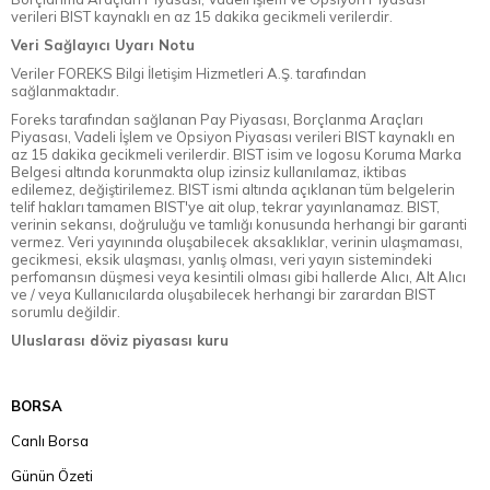
verileri BIST kaynaklı en az 15 dakika gecikmeli verilerdir.
Veri Sağlayıcı Uyarı Notu
Veriler FOREKS Bilgi İletişim Hizmetleri A.Ş. tarafından
sağlanmaktadır.
Foreks tarafından sağlanan Pay Piyasası, Borçlanma Araçları
Piyasası, Vadeli İşlem ve Opsiyon Piyasası verileri BIST kaynaklı en
az 15 dakika gecikmeli verilerdir. BIST isim ve logosu Koruma Marka
Belgesi altında korunmakta olup izinsiz kullanılamaz, iktibas
edilemez, değiştirilemez. BIST ismi altında açıklanan tüm belgelerin
telif hakları tamamen BIST'ye ait olup, tekrar yayınlanamaz. BIST,
verinin sekansı, doğruluğu ve tamlığı konusunda herhangi bir garanti
vermez. Veri yayınında oluşabilecek aksaklıklar, verinin ulaşmaması,
gecikmesi, eksik ulaşması, yanlış olması, veri yayın sistemindeki
perfomansın düşmesi veya kesintili olması gibi hallerde Alıcı, Alt Alıcı
ve / veya Kullanıcılarda oluşabilecek herhangi bir zarardan BIST
sorumlu değildir.
Uluslarası döviz piyasası kuru
BORSA
Canlı Borsa
Günün Özeti