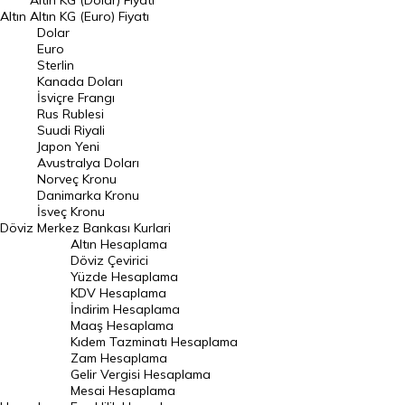
Altın KG (Dolar) Fiyatı
Altın
Altın KG (Euro) Fiyatı
Euro Kuru
Dolar
Euro
Pound Kuru
Sterlin
Kanada Doları
Frank Kuru
İsviçre Frangı
Riyal Kuru
Rus Rublesi
Suudi Riyali
Avustralya Doları
Japon Yeni
Avustralya Doları
Danimarka Kronu Kuru
Norveç Kronu
Danimarka Kronu
Kanada Doları Kuru
İsveç Kronu
Döviz
Merkez Bankası Kurlari
Norveç Kronu Kuru
Altın Hesaplama
İsveç Kronu Kuru
Döviz Çevirici
Yüzde Hesaplama
Japon Yeni Kuru
KDV Hesaplama
İndirim Hesaplama
Serbest Piyasa Döviz Kurları
Maaş Hesaplama
Kıdem Tazminatı Hesaplama
Merkez Bankası Döviz Kurları
Zam Hesaplama
Gelir Vergisi Hesaplama
ALTIN
Mesai Hesaplama