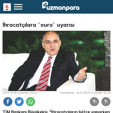
İhracatçılara `euro` uyarısı
24.01.2015 Cumartesi 12:41
Güncelleme : 24.01.2015 Cumartesi 12:41
TİM Başkanı Büyükekşi, "İhracatçıların bütçe yaparken