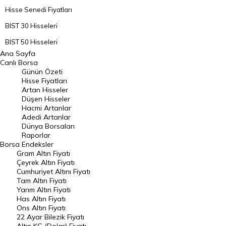
Hisse Senedi Fiyatları
BIST 30 Hisseleri
BIST 50 Hisseleri
Ana Sayfa
BIST 100 Hisseleri
Canlı Borsa
Günün Özeti
En Çok Artan Hisseler
Hisse Fiyatları
Artan Hisseler
En Çok Düşen Hisseler
Düşen Hisseler
Hacmi Artanlar
Hacmi Artanlar
Adedi Artanlar
Geçmiş Kapanışlar
Dünya Borsaları
Raporlar
Dünya Borsaları
Borsa
Endeksler
Gram Altın Fiyatı
Raporlar
Çeyrek Altın Fiyatı
Endeksler
Cumhuriyet Altını Fiyatı
Tam Altın Fiyatı
Yarım Altın Fiyatı
DÖVİZ
Has Altın Fiyatı
Ons Altın Fiyatı
Döviz Kuru
22 Ayar Bilezik Fiyatı
Dolar Kuru