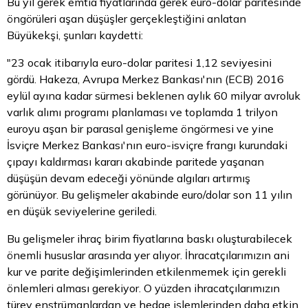
Bu yıl gerek emtia fiyatlarında gerek euro-dolar paritesinde
öngörüleri aşan düşüşler gerçekleştiğini anlatan
Büyükekşi, şunları kaydetti:
"23 ocak itibarıyla euro-dolar paritesi 1,12 seviyesini
gördü. Hakeza, Avrupa Merkez Bankası'nın (ECB) 2016
eylül ayına kadar sürmesi beklenen aylık 60 milyar avroluk
varlık alımı programı planlaması ve toplamda 1 trilyon
euroyu aşan bir parasal genişleme öngörmesi ve yine
İsviçre Merkez Bankası'nın euro-isviçre frangı kurundaki
çıpayı kaldırması kararı akabinde paritede yaşanan
düşüşün devam edeceği yönünde algıları artırmış
görünüyor. Bu gelişmeler akabinde euro/dolar son 11 yılın
en düşük seviyelerine geriledi.
Bu gelişmeler ihraç birim fiyatlarına baskı oluşturabilecek
önemli hususlar arasında yer alıyor. İhracatçılarımızın ani
kur ve parite değişimlerinden etkilenmemek için gerekli
önlemleri alması gerekiyor. O yüzden ihracatçılarımızın
türev enstrümanlardan ve hedge işlemlerinden daha etkin