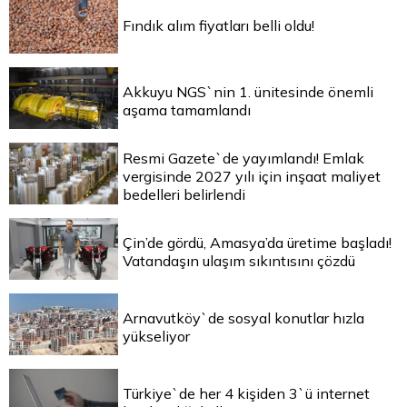
Fındık alım fiyatları belli oldu!
Akkuyu NGS`nin 1. ünitesinde önemli
aşama tamamlandı
Resmi Gazete`de yayımlandı! Emlak
vergisinde 2027 yılı için inşaat maliyet
bedelleri belirlendi
Çin’de gördü, Amasya’da üretime başladı!
Vatandaşın ulaşım sıkıntısını çözdü
Arnavutköy`de sosyal konutlar hızla
yükseliyor
Türkiye`de her 4 kişiden 3`ü internet