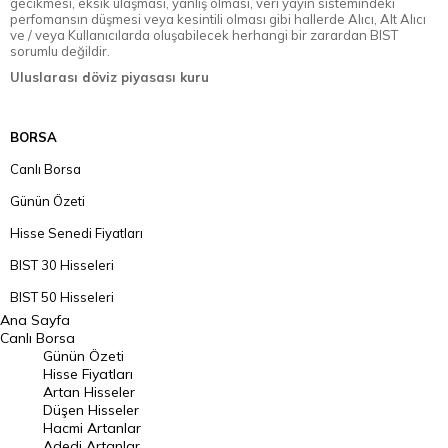
gecikmesi, eksik ulaşması, yanlış olması, veri yayın sistemindeki
perfomansın düşmesi veya kesintili olması gibi hallerde Alıcı, Alt Alıcı
ve / veya Kullanıcılarda oluşabilecek herhangi bir zarardan BIST
sorumlu değildir.
Uluslarası döviz piyasası kuru
BORSA
Canlı Borsa
Günün Özeti
Hisse Senedi Fiyatları
BIST 30 Hisseleri
BIST 50 Hisseleri
Ana Sayfa
BIST 100 Hisseleri
Canlı Borsa
Günün Özeti
En Çok Artan Hisseler
Hisse Fiyatları
Artan Hisseler
En Çok Düşen Hisseler
Düşen Hisseler
Hacmi Artanlar
Hacmi Artanlar
Adedi Artanlar