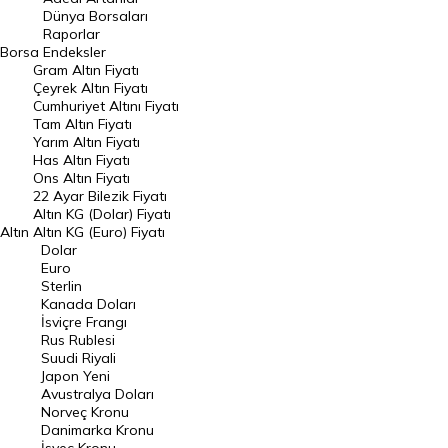
Geçmiş Kapanışlar
Dünya Borsaları
Raporlar
Dünya Borsaları
Borsa
Endeksler
Gram Altın Fiyatı
Raporlar
Çeyrek Altın Fiyatı
Endeksler
Cumhuriyet Altını Fiyatı
Tam Altın Fiyatı
Yarım Altın Fiyatı
DÖVİZ
Has Altın Fiyatı
Ons Altın Fiyatı
Döviz Kuru
22 Ayar Bilezik Fiyatı
Dolar Kuru
Altın KG (Dolar) Fiyatı
Altın
Altın KG (Euro) Fiyatı
Euro Kuru
Dolar
Euro
Pound Kuru
Sterlin
Kanada Doları
Frank Kuru
İsviçre Frangı
Riyal Kuru
Rus Rublesi
Suudi Riyali
Avustralya Doları
Japon Yeni
Avustralya Doları
Danimarka Kronu Kuru
Norveç Kronu
Danimarka Kronu
Kanada Doları Kuru