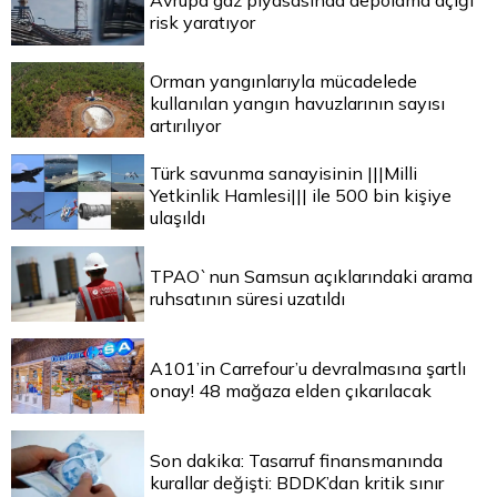
Avrupa gaz piyasasında depolama açığı
risk yaratıyor
Orman yangınlarıyla mücadelede
kullanılan yangın havuzlarının sayısı
artırılıyor
Türk savunma sanayisinin |||Milli
Yetkinlik Hamlesi||| ile 500 bin kişiye
ulaşıldı
TPAO`nun Samsun açıklarındaki arama
ruhsatının süresi uzatıldı
A101’in Carrefour’u devralmasına şartlı
onay! 48 mağaza elden çıkarılacak
Son dakika: Tasarruf finansmanında
kurallar değişti: BDDK’dan kritik sınır