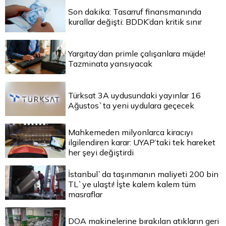
Son dakika: Tasarruf finansmanında
kurallar değişti: BDDK’dan kritik sınır
Yargıtay’dan primle çalışanlara müjde!
Tazminata yansıyacak
Türksat 3A uydusundaki yayınlar 16
Ağustos`ta yeni uydulara geçecek
Mahkemeden milyonlarca kiracıyı
ilgilendiren karar: UYAP’taki tek hareket
her şeyi değiştirdi
İstanbul`da taşınmanın maliyeti 200 bin
TL`ye ulaştı! İşte kalem kalem tüm
masraflar
DOA makinelerine bırakılan atıkların geri