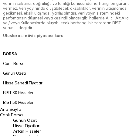
verinin sekansı, doğruluğu ve tamlığı konusunda herhangi bir garanti
vermez. Veri yayınında oluşabilecek aksaklıklar, verinin ulaşmaması,
gecikmesi, eksik ulaşması, yanlış olması, veri yayın sistemindeki
perfomansın düşmesi veya kesintili olması gibi hallerde Alıcı, Alt Alıcı
ve / veya Kullanıcılarda oluşabilecek herhangi bir zarardan BIST
sorumlu değildir.
Uluslarası döviz piyasası kuru
BORSA
Canlı Borsa
Günün Özeti
Hisse Senedi Fiyatları
BIST 30 Hisseleri
BIST 50 Hisseleri
Ana Sayfa
BIST 100 Hisseleri
Canlı Borsa
Günün Özeti
En Çok Artan Hisseler
Hisse Fiyatları
Artan Hisseler
En Çok Düşen Hisseler