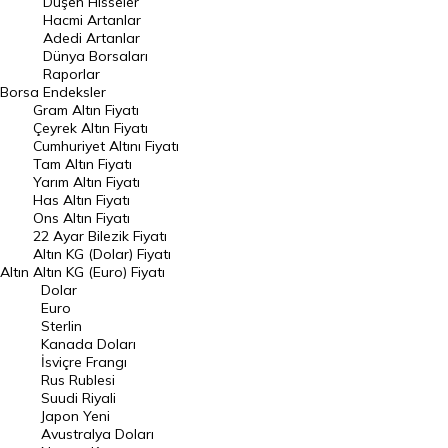
Düşen Hisseler
Hacmi Artanlar
Hacmi Artanlar
Adedi Artanlar
Geçmiş Kapanışlar
Dünya Borsaları
Raporlar
Dünya Borsaları
Borsa
Endeksler
Gram Altın Fiyatı
Raporlar
Çeyrek Altın Fiyatı
Endeksler
Cumhuriyet Altını Fiyatı
Tam Altın Fiyatı
Yarım Altın Fiyatı
DÖVİZ
Has Altın Fiyatı
Ons Altın Fiyatı
Döviz Kuru
22 Ayar Bilezik Fiyatı
Dolar Kuru
Altın KG (Dolar) Fiyatı
Altın
Altın KG (Euro) Fiyatı
Euro Kuru
Dolar
Euro
Pound Kuru
Sterlin
Kanada Doları
Frank Kuru
İsviçre Frangı
Riyal Kuru
Rus Rublesi
Suudi Riyali
Avustralya Doları
Japon Yeni
Avustralya Doları
Danimarka Kronu Kuru