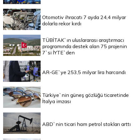
Otomotiv ihracatı 7 ayda 24,4 milyar
dolarla rekor kırdı
TÜBİTAK`ın uluslararası araştırmacı
programında destek alan 75 projenin
7`si İYTE`den
AR-GE`ye 253,5 milyar lira harcandı
Türkiye`nin güneş gözlüğü ticaretinde
İtalya imzası
ABD`nin ticari ham petrol stokları arttı