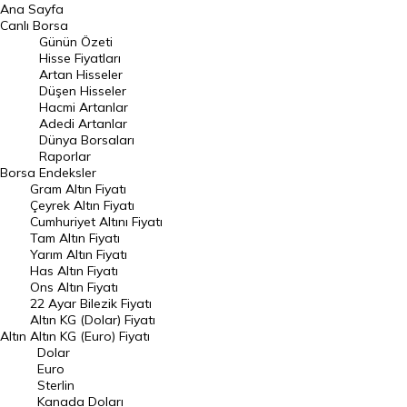
Ana Sayfa
BIST 100 Hisseleri
Canlı Borsa
Günün Özeti
En Çok Artan Hisseler
Hisse Fiyatları
Artan Hisseler
En Çok Düşen Hisseler
Düşen Hisseler
Hacmi Artanlar
Hacmi Artanlar
Adedi Artanlar
Geçmiş Kapanışlar
Dünya Borsaları
Raporlar
Dünya Borsaları
Borsa
Endeksler
Gram Altın Fiyatı
Raporlar
Çeyrek Altın Fiyatı
Endeksler
Cumhuriyet Altını Fiyatı
Tam Altın Fiyatı
Yarım Altın Fiyatı
DÖVİZ
Has Altın Fiyatı
Ons Altın Fiyatı
Döviz Kuru
22 Ayar Bilezik Fiyatı
Dolar Kuru
Altın KG (Dolar) Fiyatı
Altın
Altın KG (Euro) Fiyatı
Euro Kuru
Dolar
Euro
Pound Kuru
Sterlin
Kanada Doları
Frank Kuru