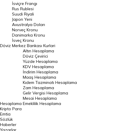
İsviçre Frangı
Riyal Kuru
Rus Rublesi
Suudi Riyali
Avustralya Doları
Japon Yeni
Avustralya Doları
Danimarka Kronu Kuru
Norveç Kronu
Danimarka Kronu
Kanada Doları Kuru
İsveç Kronu
Döviz
Merkez Bankası Kurlari
Norveç Kronu Kuru
Altın Hesaplama
İsveç Kronu Kuru
Döviz Çevirici
Yüzde Hesaplama
Japon Yeni Kuru
KDV Hesaplama
İndirim Hesaplama
Serbest Piyasa Döviz Kurları
Maaş Hesaplama
Kıdem Tazminatı Hesaplama
Merkez Bankası Döviz Kurları
Zam Hesaplama
Gelir Vergisi Hesaplama
ALTIN
Mesai Hesaplama
Hesaplama
Emeklilik Hesaplama
Altın Fiyatları
Kripto Para
Emtia
Gram Altın Fiyatı
Sözlük
Çeyrek Altın Fiyatı
Haberler
Yazarlar