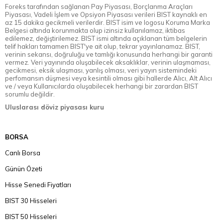
Foreks tarafından sağlanan Pay Piyasası, Borçlanma Araçları
Piyasası, Vadeli İşlem ve Opsiyon Piyasası verileri BIST kaynaklı en
az 15 dakika gecikmeli verilerdir. BIST isim ve logosu Koruma Marka
Belgesi altında korunmakta olup izinsiz kullanılamaz, iktibas
edilemez, değiştirilemez. BIST ismi altında açıklanan tüm belgelerin
telif hakları tamamen BIST'ye ait olup, tekrar yayınlanamaz. BIST,
verinin sekansı, doğruluğu ve tamlığı konusunda herhangi bir garanti
vermez. Veri yayınında oluşabilecek aksaklıklar, verinin ulaşmaması,
gecikmesi, eksik ulaşması, yanlış olması, veri yayın sistemindeki
perfomansın düşmesi veya kesintili olması gibi hallerde Alıcı, Alt Alıcı
ve / veya Kullanıcılarda oluşabilecek herhangi bir zarardan BIST
sorumlu değildir.
Uluslarası döviz piyasası kuru
BORSA
Canlı Borsa
Günün Özeti
Hisse Senedi Fiyatları
BIST 30 Hisseleri
BIST 50 Hisseleri