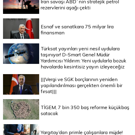
İran savaşı ABD`nin stratejik petrol
rezervlerini aşağı çekti
Esnaf ve sanatkara 75 milyar lira
finansman
Türksat yayınları yeni nesil uydulara
taşınıyor! D-Smart Genel Müdür
Yardımcısı Yıldırım: Yeni uydularla bozuk
havalarda kesintisiz yayın izleyeceğiz
|||Vergi ve SGK borçlarının yeniden
yapılandırılması gerçekten önemli bir
fırsat|||
TİGEM, 7 bin 350 baş reforme küçükbaş
satacak
Yargıtay’dan primle çalışanlara müjde!