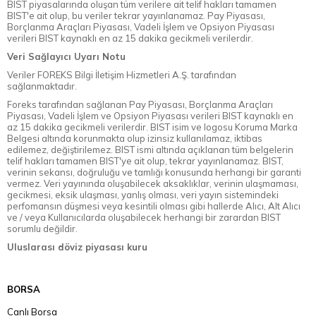
BIST piyasalarında oluşan tüm verilere ait telif hakları tamamen
BIST'e ait olup, bu veriler tekrar yayınlanamaz. Pay Piyasası,
Borçlanma Araçları Piyasası, Vadeli İşlem ve Opsiyon Piyasası
verileri BIST kaynaklı en az 15 dakika gecikmeli verilerdir.
Veri Sağlayıcı Uyarı Notu
Veriler FOREKS Bilgi İletişim Hizmetleri A.Ş. tarafından
sağlanmaktadır.
Foreks tarafından sağlanan Pay Piyasası, Borçlanma Araçları
Piyasası, Vadeli İşlem ve Opsiyon Piyasası verileri BIST kaynaklı en
az 15 dakika gecikmeli verilerdir. BIST isim ve logosu Koruma Marka
Belgesi altında korunmakta olup izinsiz kullanılamaz, iktibas
edilemez, değiştirilemez. BIST ismi altında açıklanan tüm belgelerin
telif hakları tamamen BIST'ye ait olup, tekrar yayınlanamaz. BIST,
verinin sekansı, doğruluğu ve tamlığı konusunda herhangi bir garanti
vermez. Veri yayınında oluşabilecek aksaklıklar, verinin ulaşmaması,
gecikmesi, eksik ulaşması, yanlış olması, veri yayın sistemindeki
perfomansın düşmesi veya kesintili olması gibi hallerde Alıcı, Alt Alıcı
ve / veya Kullanıcılarda oluşabilecek herhangi bir zarardan BIST
sorumlu değildir.
Uluslarası döviz piyasası kuru
BORSA
Canlı Borsa