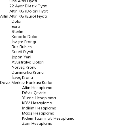
Ons Altın Fiyatı
Döviz Kuru
22 Ayar Bilezik Fiyatı
Dolar Kuru
Altın KG (Dolar) Fiyatı
Altın
Altın KG (Euro) Fiyatı
Euro Kuru
Dolar
Euro
Pound Kuru
Sterlin
Kanada Doları
Frank Kuru
İsviçre Frangı
Riyal Kuru
Rus Rublesi
Suudi Riyali
Avustralya Doları
Japon Yeni
Avustralya Doları
Danimarka Kronu Kuru
Norveç Kronu
Danimarka Kronu
Kanada Doları Kuru
İsveç Kronu
Döviz
Merkez Bankası Kurlari
Norveç Kronu Kuru
Altın Hesaplama
İsveç Kronu Kuru
Döviz Çevirici
Yüzde Hesaplama
Japon Yeni Kuru
KDV Hesaplama
İndirim Hesaplama
Serbest Piyasa Döviz Kurları
Maaş Hesaplama
Kıdem Tazminatı Hesaplama
Merkez Bankası Döviz Kurları
Zam Hesaplama