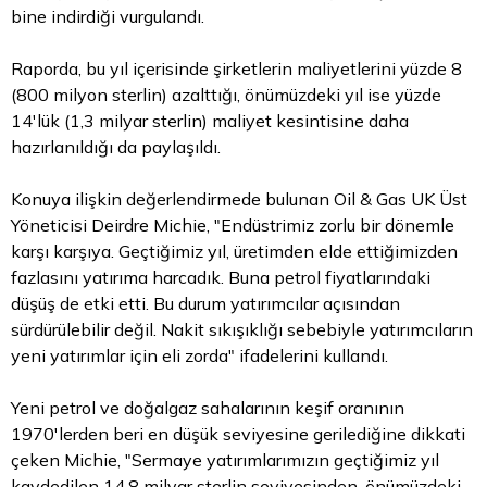
bine indirdiği vurgulandı.
Raporda, bu yıl içerisinde şirketlerin maliyetlerini yüzde 8
(800 milyon sterlin) azalttığı, önümüzdeki yıl ise yüzde
14'lük (1,3 milyar sterlin) maliyet kesintisine daha
hazırlanıldığı da paylaşıldı.
Konuya ilişkin değerlendirmede bulunan Oil & Gas UK Üst
Yöneticisi Deirdre Michie, "Endüstrimiz zorlu bir dönemle
karşı karşıya. Geçtiğimiz yıl, üretimden elde ettiğimizden
fazlasını yatırıma harcadık. Buna petrol fiyatlarındaki
düşüş de etki etti. Bu durum yatırımcılar açısından
sürdürülebilir değil. Nakit sıkışıklığı sebebiyle yatırımcıların
yeni yatırımlar için eli zorda" ifadelerini kullandı.
Yeni petrol ve doğalgaz sahalarının keşif oranının
1970'lerden beri en düşük seviyesine gerilediğine dikkati
çeken Michie, "Sermaye yatırımlarımızın geçtiğimiz yıl
kaydedilen 14,8 milyar sterlin seviyesinden, önümüzdeki