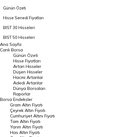
Günün Özeti
Hisse Senedi Fiyatları
BIST 30 Hisseleri
BIST 50 Hisseleri
Ana Sayfa
BIST 100 Hisseleri
Canlı Borsa
Günün Özeti
En Çok Artan Hisseler
Hisse Fiyatları
Artan Hisseler
En Çok Düşen Hisseler
Düşen Hisseler
Hacmi Artanlar
Hacmi Artanlar
Adedi Artanlar
Geçmiş Kapanışlar
Dünya Borsaları
Raporlar
Dünya Borsaları
Borsa
Endeksler
Gram Altın Fiyatı
Raporlar
Çeyrek Altın Fiyatı
Endeksler
Cumhuriyet Altını Fiyatı
Tam Altın Fiyatı
Yarım Altın Fiyatı
DÖVİZ
Has Altın Fiyatı