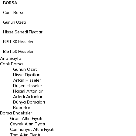
BORSA
Canlı Borsa
Günün Özeti
Hisse Senedi Fiyatları
BIST 30 Hisseleri
BIST 50 Hisseleri
Ana Sayfa
BIST 100 Hisseleri
Canlı Borsa
Günün Özeti
En Çok Artan Hisseler
Hisse Fiyatları
Artan Hisseler
En Çok Düşen Hisseler
Düşen Hisseler
Hacmi Artanlar
Hacmi Artanlar
Adedi Artanlar
Geçmiş Kapanışlar
Dünya Borsaları
Raporlar
Dünya Borsaları
Borsa
Endeksler
Gram Altın Fiyatı
Raporlar
Çeyrek Altın Fiyatı
Endeksler
Cumhuriyet Altını Fiyatı
Tam Altın Fiyatı