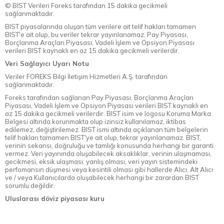
© BİST Verileri Foreks tarafından 15 dakika gecikmeli
sağlanmaktadır.
BIST piyasalarında oluşan tüm verilere ait telif hakları tamamen
BIST'e ait olup, bu veriler tekrar yayınlanamaz. Pay Piyasası,
Borçlanma Araçları Piyasası, Vadeli İşlem ve Opsiyon Piyasası
verileri BIST kaynaklı en az 15 dakika gecikmeli verilerdir.
Veri Sağlayıcı Uyarı Notu
Veriler FOREKS Bilgi İletişim Hizmetleri A.Ş. tarafından
sağlanmaktadır.
Foreks tarafından sağlanan Pay Piyasası, Borçlanma Araçları
Piyasası, Vadeli İşlem ve Opsiyon Piyasası verileri BIST kaynaklı en
az 15 dakika gecikmeli verilerdir. BIST isim ve logosu Koruma Marka
Belgesi altında korunmakta olup izinsiz kullanılamaz, iktibas
edilemez, değiştirilemez. BIST ismi altında açıklanan tüm belgelerin
telif hakları tamamen BIST'ye ait olup, tekrar yayınlanamaz. BIST,
verinin sekansı, doğruluğu ve tamlığı konusunda herhangi bir garanti
vermez. Veri yayınında oluşabilecek aksaklıklar, verinin ulaşmaması,
gecikmesi, eksik ulaşması, yanlış olması, veri yayın sistemindeki
perfomansın düşmesi veya kesintili olması gibi hallerde Alıcı, Alt Alıcı
ve / veya Kullanıcılarda oluşabilecek herhangi bir zarardan BIST
sorumlu değildir.
Uluslarası döviz piyasası kuru