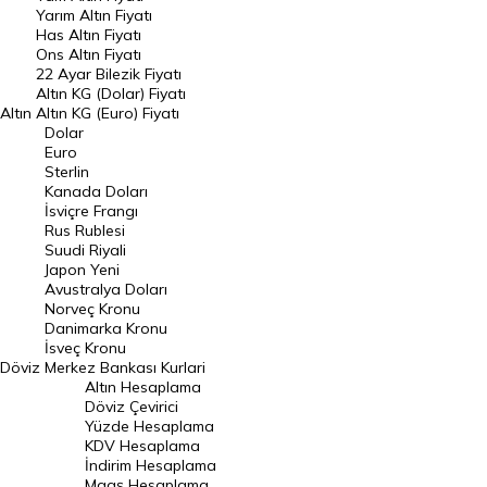
Yarım Altın Fiyatı
DÖVİZ
Has Altın Fiyatı
Ons Altın Fiyatı
Döviz Kuru
22 Ayar Bilezik Fiyatı
Dolar Kuru
Altın KG (Dolar) Fiyatı
Altın
Altın KG (Euro) Fiyatı
Euro Kuru
Dolar
Euro
Pound Kuru
Sterlin
Kanada Doları
Frank Kuru
İsviçre Frangı
Riyal Kuru
Rus Rublesi
Suudi Riyali
Avustralya Doları
Japon Yeni
Avustralya Doları
Danimarka Kronu Kuru
Norveç Kronu
Danimarka Kronu
Kanada Doları Kuru
İsveç Kronu
Döviz
Merkez Bankası Kurlari
Norveç Kronu Kuru
Altın Hesaplama
İsveç Kronu Kuru
Döviz Çevirici
Yüzde Hesaplama
Japon Yeni Kuru
KDV Hesaplama
İndirim Hesaplama
Serbest Piyasa Döviz Kurları
Maaş Hesaplama