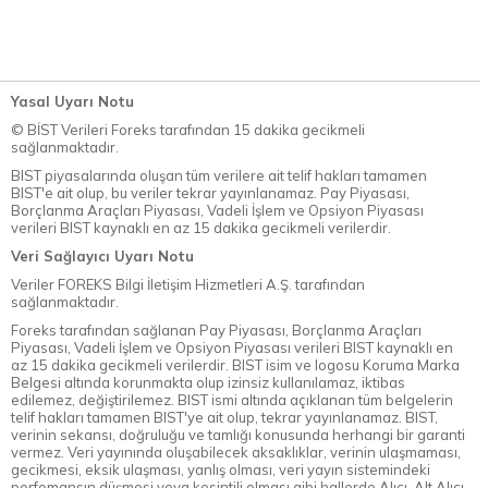
Yasal Uyarı Notu
© BİST Verileri Foreks tarafından 15 dakika gecikmeli
sağlanmaktadır.
BIST piyasalarında oluşan tüm verilere ait telif hakları tamamen
BIST'e ait olup, bu veriler tekrar yayınlanamaz. Pay Piyasası,
Borçlanma Araçları Piyasası, Vadeli İşlem ve Opsiyon Piyasası
verileri BIST kaynaklı en az 15 dakika gecikmeli verilerdir.
Veri Sağlayıcı Uyarı Notu
Veriler FOREKS Bilgi İletişim Hizmetleri A.Ş. tarafından
sağlanmaktadır.
Foreks tarafından sağlanan Pay Piyasası, Borçlanma Araçları
Piyasası, Vadeli İşlem ve Opsiyon Piyasası verileri BIST kaynaklı en
az 15 dakika gecikmeli verilerdir. BIST isim ve logosu Koruma Marka
Belgesi altında korunmakta olup izinsiz kullanılamaz, iktibas
edilemez, değiştirilemez. BIST ismi altında açıklanan tüm belgelerin
telif hakları tamamen BIST'ye ait olup, tekrar yayınlanamaz. BIST,
verinin sekansı, doğruluğu ve tamlığı konusunda herhangi bir garanti
vermez. Veri yayınında oluşabilecek aksaklıklar, verinin ulaşmaması,
gecikmesi, eksik ulaşması, yanlış olması, veri yayın sistemindeki
perfomansın düşmesi veya kesintili olması gibi hallerde Alıcı, Alt Alıcı