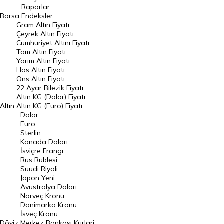
Raporlar
Dünya Borsaları
Borsa
Endeksler
Gram Altın Fiyatı
Raporlar
Çeyrek Altın Fiyatı
Endeksler
Cumhuriyet Altını Fiyatı
Tam Altın Fiyatı
Yarım Altın Fiyatı
DÖVİZ
Has Altın Fiyatı
Ons Altın Fiyatı
Döviz Kuru
22 Ayar Bilezik Fiyatı
Dolar Kuru
Altın KG (Dolar) Fiyatı
Altın
Altın KG (Euro) Fiyatı
Euro Kuru
Dolar
Euro
Pound Kuru
Sterlin
Kanada Doları
Frank Kuru
İsviçre Frangı
Riyal Kuru
Rus Rublesi
Suudi Riyali
Avustralya Doları
Japon Yeni
Avustralya Doları
Danimarka Kronu Kuru
Norveç Kronu
Danimarka Kronu
Kanada Doları Kuru
İsveç Kronu
Döviz
Merkez Bankası Kurlari
Norveç Kronu Kuru