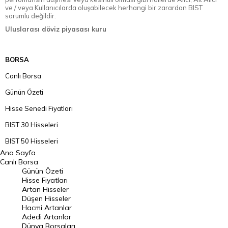
ve / veya Kullanıcılarda oluşabilecek herhangi bir zarardan BIST
sorumlu değildir.
Uluslarası döviz piyasası kuru
BORSA
Canlı Borsa
Günün Özeti
Hisse Senedi Fiyatları
BIST 30 Hisseleri
BIST 50 Hisseleri
Ana Sayfa
BIST 100 Hisseleri
Canlı Borsa
Günün Özeti
En Çok Artan Hisseler
Hisse Fiyatları
Artan Hisseler
En Çok Düşen Hisseler
Düşen Hisseler
Hacmi Artanlar
Hacmi Artanlar
Adedi Artanlar
Geçmiş Kapanışlar
Dünya Borsaları