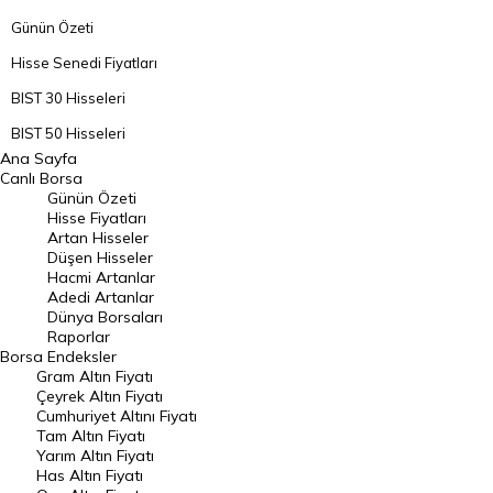
Günün Özeti
Hisse Senedi Fiyatları
BIST 30 Hisseleri
BIST 50 Hisseleri
Ana Sayfa
BIST 100 Hisseleri
Canlı Borsa
Günün Özeti
En Çok Artan Hisseler
Hisse Fiyatları
Artan Hisseler
En Çok Düşen Hisseler
Düşen Hisseler
Hacmi Artanlar
Hacmi Artanlar
Adedi Artanlar
Geçmiş Kapanışlar
Dünya Borsaları
Raporlar
Dünya Borsaları
Borsa
Endeksler
Gram Altın Fiyatı
Raporlar
Çeyrek Altın Fiyatı
Endeksler
Cumhuriyet Altını Fiyatı
Tam Altın Fiyatı
Yarım Altın Fiyatı
DÖVİZ
Has Altın Fiyatı