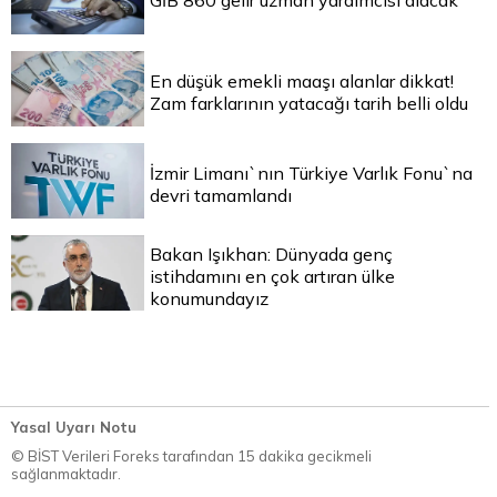
GİB 860 gelir uzman yardımcısı alacak
En düşük emekli maaşı alanlar dikkat!
Zam farklarının yatacağı tarih belli oldu
İzmir Limanı`nın Türkiye Varlık Fonu`na
devri tamamlandı
Bakan Işıkhan: Dünyada genç
istihdamını en çok artıran ülke
konumundayız
Yasal Uyarı Notu
© BİST Verileri Foreks tarafından 15 dakika gecikmeli
sağlanmaktadır.