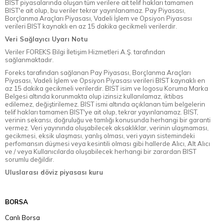
BIST piyasalarında oluşan tüm verilere ait telif hakları tamamen
BIST'e ait olup, bu veriler tekrar yayınlanamaz. Pay Piyasası,
Borçlanma Araçları Piyasası, Vadeli İşlem ve Opsiyon Piyasası
verileri BIST kaynaklı en az 15 dakika gecikmeli verilerdir.
Veri Sağlayıcı Uyarı Notu
Veriler FOREKS Bilgi İletişim Hizmetleri A.Ş. tarafından
sağlanmaktadır.
Foreks tarafından sağlanan Pay Piyasası, Borçlanma Araçları
Piyasası, Vadeli İşlem ve Opsiyon Piyasası verileri BIST kaynaklı en
az 15 dakika gecikmeli verilerdir. BIST isim ve logosu Koruma Marka
Belgesi altında korunmakta olup izinsiz kullanılamaz, iktibas
edilemez, değiştirilemez. BIST ismi altında açıklanan tüm belgelerin
telif hakları tamamen BIST'ye ait olup, tekrar yayınlanamaz. BIST,
verinin sekansı, doğruluğu ve tamlığı konusunda herhangi bir garanti
vermez. Veri yayınında oluşabilecek aksaklıklar, verinin ulaşmaması,
gecikmesi, eksik ulaşması, yanlış olması, veri yayın sistemindeki
perfomansın düşmesi veya kesintili olması gibi hallerde Alıcı, Alt Alıcı
ve / veya Kullanıcılarda oluşabilecek herhangi bir zarardan BIST
sorumlu değildir.
Uluslarası döviz piyasası kuru
BORSA
Canlı Borsa