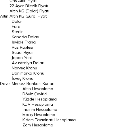
Ons Altın Fiyatı
Döviz Kuru
22 Ayar Bilezik Fiyatı
Dolar Kuru
Altın KG (Dolar) Fiyatı
Altın
Altın KG (Euro) Fiyatı
Euro Kuru
Dolar
Euro
Pound Kuru
Sterlin
Kanada Doları
Frank Kuru
İsviçre Frangı
Riyal Kuru
Rus Rublesi
Suudi Riyali
Avustralya Doları
Japon Yeni
Avustralya Doları
Danimarka Kronu Kuru
Norveç Kronu
Danimarka Kronu
Kanada Doları Kuru
İsveç Kronu
Döviz
Merkez Bankası Kurlari
Norveç Kronu Kuru
Altın Hesaplama
İsveç Kronu Kuru
Döviz Çevirici
Yüzde Hesaplama
Japon Yeni Kuru
KDV Hesaplama
İndirim Hesaplama
Serbest Piyasa Döviz Kurları
Maaş Hesaplama
Kıdem Tazminatı Hesaplama
Merkez Bankası Döviz Kurları
Zam Hesaplama