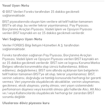
Yasal Uyarı Notu
© BİST Verileri Foreks tarafından 15 dakika gecikmeli
sağlanmaktadır.
BIST piyasalarında oluşan tüm verilere ait telif hakları tamamen
BIST'e ait olup, bu veriler tekrar yayınlanamaz. Pay Piyasası,
Borçlanma Araçları Piyasası, Vadeli İşlem ve Opsiyon Piyasası
verileri BIST kaynaklı en az 15 dakika gecikmeli verilerdir.
Veri Sağlayıcı Uyarı Notu
Veriler FOREKS Bilgi İletişim Hizmetleri A.Ş. tarafından
sağlanmaktadır.
Foreks tarafından sağlanan Pay Piyasası, Borçlanma Araçları
Piyasası, Vadeli İşlem ve Opsiyon Piyasası verileri BIST kaynaklı en
az 15 dakika gecikmeli verilerdir. BIST isim ve logosu Koruma Marka
Belgesi altında korunmakta olup izinsiz kullanılamaz, iktibas
edilemez, değiştirilemez. BIST ismi altında açıklanan tüm belgelerin
telif hakları tamamen BIST'ye ait olup, tekrar yayınlanamaz. BIST,
verinin sekansı, doğruluğu ve tamlığı konusunda herhangi bir garanti
vermez. Veri yayınında oluşabilecek aksaklıklar, verinin ulaşmaması,
gecikmesi, eksik ulaşması, yanlış olması, veri yayın sistemindeki
perfomansın düşmesi veya kesintili olması gibi hallerde Alıcı, Alt Alıcı
ve / veya Kullanıcılarda oluşabilecek herhangi bir zarardan BIST
sorumlu değildir.
Uluslarası döviz piyasası kuru