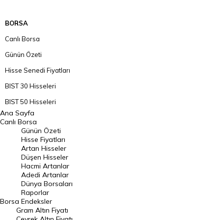
BORSA
Canlı Borsa
Günün Özeti
Hisse Senedi Fiyatları
BIST 30 Hisseleri
BIST 50 Hisseleri
Ana Sayfa
BIST 100 Hisseleri
Canlı Borsa
Günün Özeti
En Çok Artan Hisseler
Hisse Fiyatları
Artan Hisseler
En Çok Düşen Hisseler
Düşen Hisseler
Hacmi Artanlar
Hacmi Artanlar
Adedi Artanlar
Geçmiş Kapanışlar
Dünya Borsaları
Raporlar
Dünya Borsaları
Borsa
Endeksler
Gram Altın Fiyatı
Raporlar
Çeyrek Altın Fiyatı