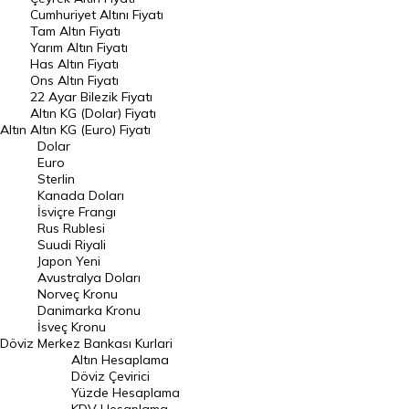
Endeksler
Cumhuriyet Altını Fiyatı
Tam Altın Fiyatı
Yarım Altın Fiyatı
DÖVİZ
Has Altın Fiyatı
Ons Altın Fiyatı
Döviz Kuru
22 Ayar Bilezik Fiyatı
Dolar Kuru
Altın KG (Dolar) Fiyatı
Altın
Altın KG (Euro) Fiyatı
Euro Kuru
Dolar
Euro
Pound Kuru
Sterlin
Kanada Doları
Frank Kuru
İsviçre Frangı
Riyal Kuru
Rus Rublesi
Suudi Riyali
Avustralya Doları
Japon Yeni
Avustralya Doları
Danimarka Kronu Kuru
Norveç Kronu
Danimarka Kronu
Kanada Doları Kuru
İsveç Kronu
Döviz
Merkez Bankası Kurlari
Norveç Kronu Kuru
Altın Hesaplama
İsveç Kronu Kuru
Döviz Çevirici
Yüzde Hesaplama
Japon Yeni Kuru