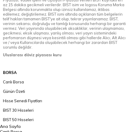
Piyasası, Vadeli İşlem ve Opsiyon Piyasası verileri BIST kaynaklı en
az 15 dakika gecikmeli verilerdir. BIST isim ve logosu Koruma Marka
Belgesi altında korunmakta olup izinsiz kullanılamaz, iktibas
edilemez, değiştirilemez. BIST ismi altında açıklanan tüm belgelerin
telif hakları tamamen BIST'ye ait olup, tekrar yayınlanamaz. BIST,
verinin sekansı, doğruluğu ve tamlığı konusunda herhangi bir garanti
vermez. Veri yayınında oluşabilecek aksaklıklar, verinin ulaşmaması,
gecikmesi, eksik ulaşması, yanlış olması, veri yayın sistemindeki
perfomansın düşmesi veya kesintili olması gibi hallerde Alıcı, Alt Alıcı
ve / veya Kullanıcılarda oluşabilecek herhangi bir zarardan BIST
sorumlu değildir.
Uluslarası döviz piyasası kuru
BORSA
Canlı Borsa
Günün Özeti
Hisse Senedi Fiyatları
BIST 30 Hisseleri
BIST 50 Hisseleri
Ana Sayfa
BIST 100 Hisseleri
Canlı Borsa