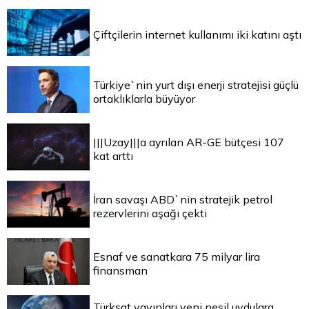
Çiftçilerin internet kullanımı iki katını aştı
Türkiye`nin yurt dışı enerji stratejisi güçlü
ortaklıklarla büyüyor
|||Uzay|||a ayrılan AR-GE bütçesi 107
kat arttı
İran savaşı ABD`nin stratejik petrol
rezervlerini aşağı çekti
Esnaf ve sanatkara 75 milyar lira
finansman
Türksat yayınları yeni nesil uydulara