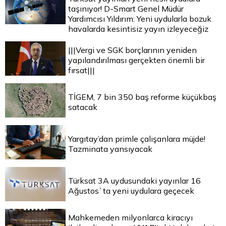
taşınıyor! D-Smart Genel Müdür
Yardımcısı Yıldırım: Yeni uydularla bozuk
havalarda kesintisiz yayın izleyeceğiz
|||Vergi ve SGK borçlarının yeniden
yapılandırılması gerçekten önemli bir
fırsat|||
TİGEM, 7 bin 350 baş reforme küçükbaş
satacak
Yargıtay’dan primle çalışanlara müjde!
Tazminata yansıyacak
Türksat 3A uydusundaki yayınlar 16
Ağustos`ta yeni uydulara geçecek
Mahkemeden milyonlarca kiracıyı