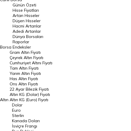
Günün Özeti
En Çok Artan Hisseler
Hisse Fiyatları
Artan Hisseler
En Çok Düşen Hisseler
Düşen Hisseler
Hacmi Artanlar
Hacmi Artanlar
Adedi Artanlar
Geçmiş Kapanışlar
Dünya Borsaları
Raporlar
Dünya Borsaları
Borsa
Endeksler
Gram Altın Fiyatı
Raporlar
Çeyrek Altın Fiyatı
Endeksler
Cumhuriyet Altını Fiyatı
Tam Altın Fiyatı
Yarım Altın Fiyatı
DÖVİZ
Has Altın Fiyatı
Ons Altın Fiyatı
Döviz Kuru
22 Ayar Bilezik Fiyatı
Dolar Kuru
Altın KG (Dolar) Fiyatı
Altın
Altın KG (Euro) Fiyatı
Euro Kuru
Dolar
Euro
Pound Kuru
Sterlin
Kanada Doları
Frank Kuru
İsviçre Frangı