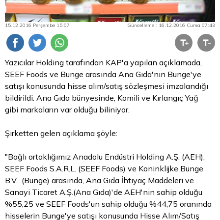
15.12.2016 Perşembe 15:07
Güncelleme : 16.12.2016 Cuma 07:43
Yazıcılar Holding tarafından KAP'a yapılan açıklamada,
SEEF Foods ve Bunge arasında Ana Gıda'nın Bunge'ye
satışı konusunda hisse alım/satış sözleşmesi imzalandığı
bildirildi. Ana Gıda bünyesinde, Komili ve Kırlangıç Yağ
gibi markaların var olduğu biliniyor.
Şirketten gelen açıklama şöyle:
"Bağlı ortaklığımız Anadolu Endüstri Holding A.Ş. (AEH),
SEEF Foods S.A.R.L. (SEEF Foods) ve Koninklijke Bunge
B.V. (Bunge) arasında, Ana Gıda İhtiyaç Maddeleri ve
Sanayi Ticaret A.Ş.(Ana Gıda)'de AEH'nin sahip olduğu
%55,25 ve SEEF Foods'un sahip olduğu %44,75 oranında
hisselerin Bunge'ye satışı konusunda Hisse Alım/Satış