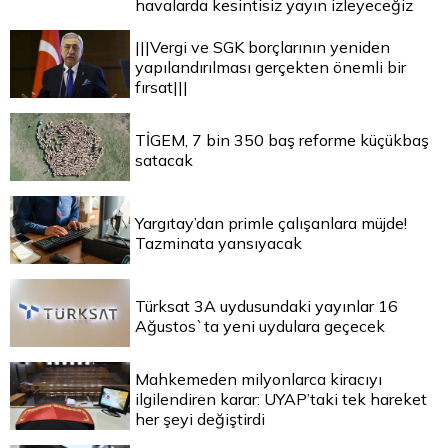
havalarda kesintisiz yayın izleyeceğiz
|||Vergi ve SGK borçlarının yeniden
yapılandırılması gerçekten önemli bir
fırsat|||
TİGEM, 7 bin 350 baş reforme küçükbaş
satacak
Yargıtay’dan primle çalışanlara müjde!
Tazminata yansıyacak
Türksat 3A uydusundaki yayınlar 16
Ağustos`ta yeni uydulara geçecek
Mahkemeden milyonlarca kiracıyı
ilgilendiren karar: UYAP’taki tek hareket
her şeyi değiştirdi