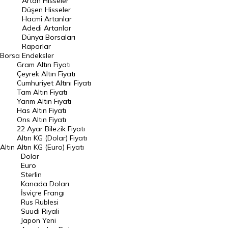
Artan Hisseler
En Çok Düşen Hisseler
Düşen Hisseler
Hacmi Artanlar
Hacmi Artanlar
Adedi Artanlar
Geçmiş Kapanışlar
Dünya Borsaları
Raporlar
Dünya Borsaları
Borsa
Endeksler
Gram Altın Fiyatı
Raporlar
Çeyrek Altın Fiyatı
Endeksler
Cumhuriyet Altını Fiyatı
Tam Altın Fiyatı
Yarım Altın Fiyatı
DÖVİZ
Has Altın Fiyatı
Ons Altın Fiyatı
Döviz Kuru
22 Ayar Bilezik Fiyatı
Dolar Kuru
Altın KG (Dolar) Fiyatı
Altın
Altın KG (Euro) Fiyatı
Euro Kuru
Dolar
Euro
Pound Kuru
Sterlin
Kanada Doları
Frank Kuru
İsviçre Frangı
Riyal Kuru
Rus Rublesi
Suudi Riyali
Avustralya Doları
Japon Yeni