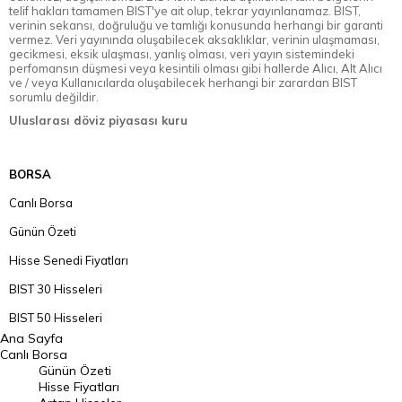
telif hakları tamamen BIST'ye ait olup, tekrar yayınlanamaz. BIST,
verinin sekansı, doğruluğu ve tamlığı konusunda herhangi bir garanti
vermez. Veri yayınında oluşabilecek aksaklıklar, verinin ulaşmaması,
gecikmesi, eksik ulaşması, yanlış olması, veri yayın sistemindeki
perfomansın düşmesi veya kesintili olması gibi hallerde Alıcı, Alt Alıcı
ve / veya Kullanıcılarda oluşabilecek herhangi bir zarardan BIST
sorumlu değildir.
Uluslarası döviz piyasası kuru
BORSA
Canlı Borsa
Günün Özeti
Hisse Senedi Fiyatları
BIST 30 Hisseleri
BIST 50 Hisseleri
Ana Sayfa
BIST 100 Hisseleri
Canlı Borsa
Günün Özeti
En Çok Artan Hisseler
Hisse Fiyatları