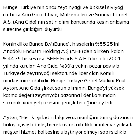
Bunge, Türkiye’nin öncü zeytinyağı ve bitkisel sıvıyağ
üreticisi Ana Gıda İhtiyaç Malzemeleri ve Sanayi Ticaret
A.Ş. (Ana Gıda)’nın satın alımı konusunda kesin anlaşma
sürecine girildiğini duyurdu.
Koninklijke Bunge B.V.(Bunge), hisselerin %55.25’ini
Anadolu Endüstri Holding A.Ş.(AHE)’den alırken, kalan
%44.75 hisseyi ise SEEF Foods S.A.R.I.’dan aldı.2001
yılında kurulan Ana Gıda, %30’a yakın pazar payıyla
Türkiye’de zeytinyağı sektöründe lider olan Komili
markasının sahibidir. Bunge Türkiye Genel Müdürü Paul
Ayton, Ana Gıda şirket satın alımının, Bunge’yi yüksek
katma değerli zeytinyağı pazarına lider konumdan
sokarak, ürün yelpazesini genişleteceğini söyledi.
Ayton, “Her iki şirketin bilgi ve uzmanlığını tam gıda zinciri
bakış açısıyla birleştirerek üstün nitelikli ürünler ve yüksek
müşteri hizmet kalitesine ulaştırıyor olmayı sabırsızlıkla